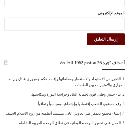
الموقع الإلكتروني
ﺃﻫﺪﺍﻑ ﺛﻮﺭﺓ 26 ﺳﺒﺘﻤﺒﺮ 1962 الخالدة
ﺍﻟﺘﺤﺮﺭ ﻣﻦ ﺍﻻﺳﺘﺒﺪﺍﺩ ﻭﺍﻻﺳﺘﻌﻤﺎﺭ ﻭﻣﺨﻠﻔﺎﺗﻬﺎ ﻭﺇﻗﺎﻣﺔ ﺣﻜﻢ ﺟﻤﻬﻮﺭﻱ ﻋﺎﺩﻝ ﻭﺇﺯﺍﻟﺔ
ﺍﻟﻔﻮﺍﺭﻕ ﻭﺍﻻﻣﺘﻴﺎﺯﺍﺕ ﺑﻴﻦ ﺍﻟﻄﺒﻘﺎﺕ.
ﺑﻨﺎﺀ ﺟﻴﺶ ﻭﻃﻨﻲ ﻗﻮﻱ ﻟﺤﻤﺎﻳﺔ ﺍﻟﺒﻼﺩ ﻭﺣﺮﺍﺳﺔ ﺍﻟﺜﻮﺭﺓ ﻭﻣﻜﺎﺳﺒﻬﺎ.
ﺭﻓﻊ ﻣﺴﺘﻮﻯ ﺍﻟﺸﻌﺐ ﺇﻗﺘﺼﺎﺩﻳﺎ ﻭﺇﺟﺘﻤﺎﻋﻴﺎ ﻭﺳﻴﺎﺳﻴﺎً ﻭﺛﻘﺎﻓﻴﺎً.
ﺇﻧﺸﺎﺀ ﻣﺠﺘﻤﻊ ﺩﻳﻤﻘﺮﺍﻃﻲ ﺗﻌﺎﻭﻧﻲ ﻋﺎﺩﻝ ﻣﺴﺘﻤﺪ ﺃﻧﻈﻤﺘﻪ ﻣﻦ ﺭﻭﺡ ﺍﻻﺳﻼﻡ ﺍﻟﺤﻨﻴﻒ.
ﺍﻟﻌﻤﻞ ﻋﻠﻰ ﺗﺤﻘﻴﻖ ﺍﻟﻮﺣﺪﺓ ﺍﻟﻮﻃﻨﻴﺔ ﻓﻲ ﻧﻄﺎﻕ ﺍﻟﻮﺣﺪﺓ ﺍﻟﻌﺮﺑﻴﺔ ﺍﻟﺸﺎﻣﻠﺔ.