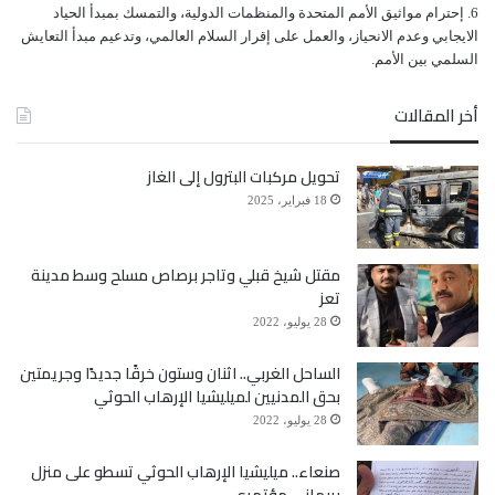
ﺇﺣﺘﺮﺍﻡ ﻣﻮﺍﺛﻴﻖ الأﻣﻢ ﺍﻟﻤﺘﺤﺪﺓ ﻭﺍﻟﻤﻨﻈﻤﺎﺕ ﺍﻟﺪﻭﻟﻴﺔ، ﻭﺍﻟﺘﻤﺴﻚ ﺑﻤﺒﺪﺃ ﺍﻟﺤﻴﺎﺩ
ﺍﻻﻳﺠﺎﺑﻲ ﻭﻋﺪﻡ ﺍﻻﻧﺤﻴﺎﺯ، ﻭﺍﻟﻌﻤﻞ ﻋﻠﻰ ﺇﻗﺮﺍﺭ ﺍﻟﺴﻼﻡ ﺍﻟﻌﺎﻟﻤﻲ، ﻭﺗﺪﻋﻴﻢ ﻣﺒﺪﺃ ﺍﻟﺘﻌﺎﻳﺶ
ﺍﻟﺴﻠﻤﻲ ﺑﻴﻦ ﺍﻷﻣﻢ.
أخر المقالات
تحويل مركبات البترول إلى الغاز
18 فبراير، 2025
مقتل شيخ قبلي وتاجر برصاص مسلح وسط مدينة
تعز
28 يوليو، 2022
الساحل الغربي.. اثنان وستون خرقًا جديدًا وجريمتين
بحق المدنيين لميليشيا الإرهاب الحوثي
28 يوليو، 2022
صنعاء.. ميليشيا الإرهاب الحوثي تسطو على منزل