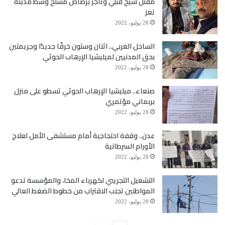
مقتل شيخ قبلي وتاجر برصاص مسلح وسط مدينة
تعز
التحويل إلى منظومات الغاز، كالحرائق التي قد تحدث
28 يوليو، 2022
بسبب تدخين بعض الركاب.
الساحل الغربي.. اثنان وستون خرقًا جديدًا وجريمتين
بحق المدنيين لميليشيا الإرهاب الحوثي
ويستطرد: لكننا مضطرين لعملية التحويل هذه بسبب غلاء
28 يوليو، 2022
المشتقات النفطية، التي تسبب ارتفاع أسعارها بانعكاسات
صنعاء.. ميليشيا الإرهاب الحوثي تسطو على منزل
بربماني مؤتمري
سلبية على حياتنا المعيشية. وتابع: خاصةً أننا غير قادرين
28 يوليو، 2022
على توفير مصروفنا اليومي الشخصي، فضلًا عن
عدن.. وقفة احتجاجية أمام مستشفى الأمل لعلاج
الأورام السرطانية
مصروفات البيت، وسط تدهور معيشي على كل
28 يوليو، 2022
المستويات.
التشغيل التجريبي لكهرباء المخا، والمؤسسة تدعو
المواطنين تجنب الاقتراب من خطوط الضغط العالي
علاوة على ذلك، فحافلته تتعرض للأعطال، ما يدفعه
28 يوليو، 2022
للاستدانة من ملّاك ورش صيانة السيارات، وتسديدها على