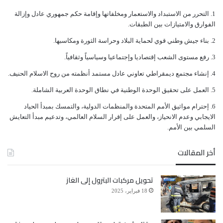
الصلاة
المواطنين.
ﺍﻟﺘﺤﺮﺭ ﻣﻦ ﺍﻻﺳﺘﺒﺪﺍﺩ ﻭﺍﻻﺳﺘﻌﻤﺎﺭ ﻭﻣﺨﻠﻔﺎﺗﻬﺎ ﻭﺇﻗﺎﻣﺔ ﺣﻜﻢ ﺟﻤﻬﻮﺭﻱ ﻋﺎﺩﻝ ﻭﺇﺯﺍﻟﺔ
ﺍﻟﻔﻮﺍﺭﻕ ﻭﺍﻻﻣﺘﻴﺎﺯﺍﺕ ﺑﻴﻦ ﺍﻟﻄﺒﻘﺎﺕ.
خيار الضرورة
ﺑﻨﺎﺀ ﺟﻴﺶ ﻭﻃﻨﻲ ﻗﻮﻱ ﻟﺤﻤﺎﻳﺔ ﺍﻟﺒﻼﺩ ﻭﺣﺮﺍﺳﺔ ﺍﻟﺜﻮﺭﺓ ﻭﻣﻜﺎﺳﺒﻬﺎ.
ﺭﻓﻊ ﻣﺴﺘﻮﻯ ﺍﻟﺸﻌﺐ ﺇﻗﺘﺼﺎﺩﻳﺎ ﻭﺇﺟﺘﻤﺎﻋﻴﺎ ﻭﺳﻴﺎﺳﻴﺎً ﻭﺛﻘﺎﻓﻴﺎً.
يقول شهاب عبد الواحد، سائق حافلة صغير في تعز، إن
ﺇﻧﺸﺎﺀ ﻣﺠﺘﻤﻊ ﺩﻳﻤﻘﺮﺍﻃﻲ ﺗﻌﺎﻭﻧﻲ ﻋﺎﺩﻝ ﻣﺴﺘﻤﺪ ﺃﻧﻈﻤﺘﻪ ﻣﻦ ﺭﻭﺡ ﺍﻻﺳﻼﻡ ﺍﻟﺤﻨﻴﻒ.
العمل في ظل ارتفاع
أسعار
المشتقات
النفطية
غير مجدٍ
ﺍﻟﻌﻤﻞ ﻋﻠﻰ ﺗﺤﻘﻴﻖ ﺍﻟﻮﺣﺪﺓ ﺍﻟﻮﻃﻨﻴﺔ ﻓﻲ ﻧﻄﺎﻕ ﺍﻟﻮﺣﺪﺓ ﺍﻟﻌﺮﺑﻴﺔ ﺍﻟﺸﺎﻣﻠﺔ.
أبدًا. وأضاف أن سعر “اسطوانة” الغاز لا يتجاوز تسعة
ﺇﺣﺘﺮﺍﻡ ﻣﻮﺍﺛﻴﻖ الأﻣﻢ ﺍﻟﻤﺘﺤﺪﺓ ﻭﺍﻟﻤﻨﻈﻤﺎﺕ ﺍﻟﺪﻭﻟﻴﺔ، ﻭﺍﻟﺘﻤﺴﻚ ﺑﻤﺒﺪﺃ ﺍﻟﺤﻴﺎﺩ
ﺍﻻﻳﺠﺎﺑﻲ ﻭﻋﺪﻡ ﺍﻻﻧﺤﻴﺎﺯ، ﻭﺍﻟﻌﻤﻞ ﻋﻠﻰ ﺇﻗﺮﺍﺭ ﺍﻟﺴﻼﻡ ﺍﻟﻌﺎﻟﻤﻲ، ﻭﺗﺪﻋﻴﻢ ﻣﺒﺪﺃ ﺍﻟﺘﻌﺎﻳﺶ
آلاف ريال يمني، بينما سعر “الدبة” البنزين وصل لـ 30 ألف
ﺍﻟﺴﻠﻤﻲ ﺑﻴﻦ ﺍﻷﻣﻢ.
ريال.
أخر المقالات
ويواصل: لهذا السبب اضطررنا لتحويل الحافلات التي
تحويل مركبات البترول إلى الغاز
18 فبراير، 2025
نعمل عليها إلى منظومة الغاز، وهذا أفضل من البنزين
بكثير. ويشير عبد الواحد إلى أن ثمة مخاطر عديدة جراء