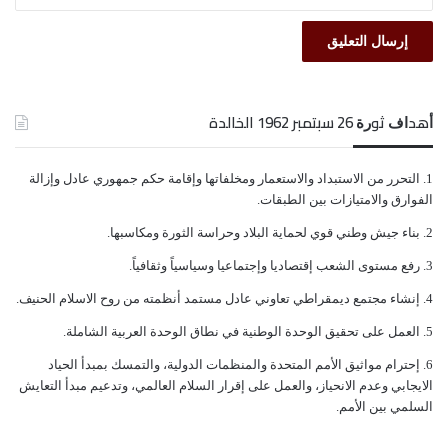
ﺃﻫﺪﺍﻑ ﺛﻮﺭﺓ 26 ﺳﺒﺘﻤﺒﺮ 1962 الخالدة
ﺍﻟﺘﺤﺮﺭ ﻣﻦ ﺍﻻﺳﺘﺒﺪﺍﺩ ﻭﺍﻻﺳﺘﻌﻤﺎﺭ ﻭﻣﺨﻠﻔﺎﺗﻬﺎ ﻭﺇﻗﺎﻣﺔ ﺣﻜﻢ ﺟﻤﻬﻮﺭﻱ ﻋﺎﺩﻝ ﻭﺇﺯﺍﻟﺔ
ﺍﻟﻔﻮﺍﺭﻕ ﻭﺍﻻﻣﺘﻴﺎﺯﺍﺕ ﺑﻴﻦ ﺍﻟﻄﺒﻘﺎﺕ.
ﺑﻨﺎﺀ ﺟﻴﺶ ﻭﻃﻨﻲ ﻗﻮﻱ ﻟﺤﻤﺎﻳﺔ ﺍﻟﺒﻼﺩ ﻭﺣﺮﺍﺳﺔ ﺍﻟﺜﻮﺭﺓ ﻭﻣﻜﺎﺳﺒﻬﺎ.
ﺭﻓﻊ ﻣﺴﺘﻮﻯ ﺍﻟﺸﻌﺐ ﺇﻗﺘﺼﺎﺩﻳﺎ ﻭﺇﺟﺘﻤﺎﻋﻴﺎ ﻭﺳﻴﺎﺳﻴﺎً ﻭﺛﻘﺎﻓﻴﺎً.
ﺇﻧﺸﺎﺀ ﻣﺠﺘﻤﻊ ﺩﻳﻤﻘﺮﺍﻃﻲ ﺗﻌﺎﻭﻧﻲ ﻋﺎﺩﻝ ﻣﺴﺘﻤﺪ ﺃﻧﻈﻤﺘﻪ ﻣﻦ ﺭﻭﺡ ﺍﻻﺳﻼﻡ ﺍﻟﺤﻨﻴﻒ.
ﺍﻟﻌﻤﻞ ﻋﻠﻰ ﺗﺤﻘﻴﻖ ﺍﻟﻮﺣﺪﺓ ﺍﻟﻮﻃﻨﻴﺔ ﻓﻲ ﻧﻄﺎﻕ ﺍﻟﻮﺣﺪﺓ ﺍﻟﻌﺮﺑﻴﺔ ﺍﻟﺸﺎﻣﻠﺔ.
ﺇﺣﺘﺮﺍﻡ ﻣﻮﺍﺛﻴﻖ الأﻣﻢ ﺍﻟﻤﺘﺤﺪﺓ ﻭﺍﻟﻤﻨﻈﻤﺎﺕ ﺍﻟﺪﻭﻟﻴﺔ، ﻭﺍﻟﺘﻤﺴﻚ ﺑﻤﺒﺪﺃ ﺍﻟﺤﻴﺎﺩ
ﺍﻻﻳﺠﺎﺑﻲ ﻭﻋﺪﻡ ﺍﻻﻧﺤﻴﺎﺯ، ﻭﺍﻟﻌﻤﻞ ﻋﻠﻰ ﺇﻗﺮﺍﺭ ﺍﻟﺴﻼﻡ ﺍﻟﻌﺎﻟﻤﻲ، ﻭﺗﺪﻋﻴﻢ ﻣﺒﺪﺃ ﺍﻟﺘﻌﺎﻳﺶ
ﺍﻟﺴﻠﻤﻲ ﺑﻴﻦ ﺍﻷﻣﻢ.