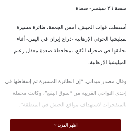
منصة ٢٦ سبتمبر- صعدة
أسقطت قوات الجيش، أمس الجمعة، طائرة مسيرة
لميليشيا الحوثي الإرهابية -ذراع إيران في اليمن- أثناء
تحليقها في صحراء البُقع، بمحافظة صعدة معقل زعيم
الميليشيا الإرهابية.
وقال مصدر ميداني: “إن الطائرة المسيرة تم إسقاطها في
إحدى النواحي القريبة من “سوق البقع”، وكانت محملة
بالمتفجرات لاستهداف مواقع الجيش في المنطقة”.
وأكد المصدر أن الجيش تمكن من رصد تحليق الطائرة
اظهر المزيد