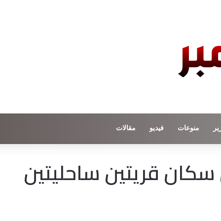
ير
منوعات
فيديو
مقالات
ن سكان قريتين ساحليتين