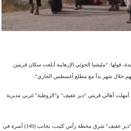
لحديدة، قولها: “مليشيا الحوثي الإرهابية أبلغت سكان قريتين
لهم خلال شهر بدأ مع مطلع أغسطس الجاري”.
- أمهلت أهالي قريتي “دير عفيف” و”الزوطية” غربي مديرية
ويستهدف قرار التهجير الحوثي نحو (175) أسرة تقطن قرية “دير عفيف” شرق محطة رأس كثيب، بجانب (140) أسرة في