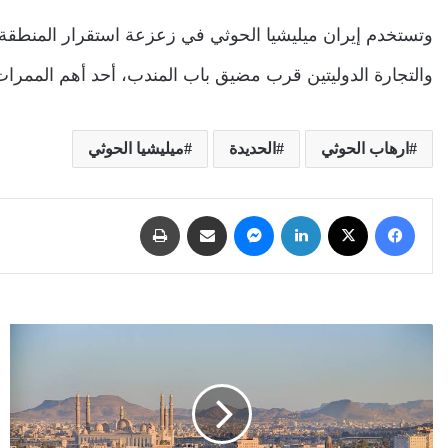
وتستخدم إيران ميليشيا الحوثي في زعزعة استقرار المنطقة ال
والتجارة الدوليتين قرب مضيق باب المندب، أحد أهم الممرات 
ارهاب الحوثي
الحديدة
ميليشيا الحوثي
فيسبوك
‫X
لينكدإن
ماسنجر
مشاركة عبر البريد
طباعة
شركة
إيرانية
تنفذ
أنشطة
مشبوهة
بصنعاء