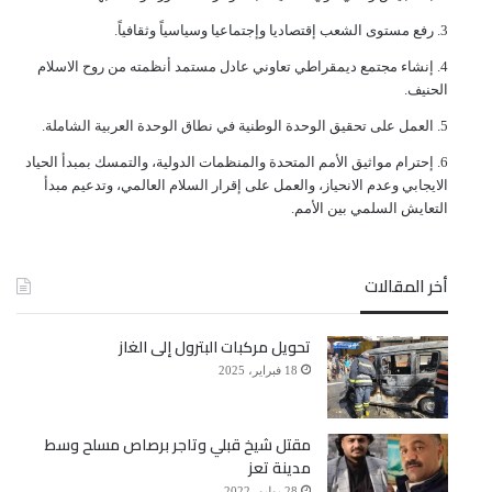
ﺭﻓﻊ ﻣﺴﺘﻮﻯ ﺍﻟﺸﻌﺐ ﺇﻗﺘﺼﺎﺩﻳﺎ ﻭﺇﺟﺘﻤﺎﻋﻴﺎ ﻭﺳﻴﺎﺳﻴﺎً ﻭﺛﻘﺎﻓﻴﺎً.
ﺇﻧﺸﺎﺀ ﻣﺠﺘﻤﻊ ﺩﻳﻤﻘﺮﺍﻃﻲ ﺗﻌﺎﻭﻧﻲ ﻋﺎﺩﻝ ﻣﺴﺘﻤﺪ ﺃﻧﻈﻤﺘﻪ ﻣﻦ ﺭﻭﺡ ﺍﻻﺳﻼﻡ
ﺍﻟﺤﻨﻴﻒ.
ﺍﻟﻌﻤﻞ ﻋﻠﻰ ﺗﺤﻘﻴﻖ ﺍﻟﻮﺣﺪﺓ ﺍﻟﻮﻃﻨﻴﺔ ﻓﻲ ﻧﻄﺎﻕ ﺍﻟﻮﺣﺪﺓ ﺍﻟﻌﺮﺑﻴﺔ ﺍﻟﺸﺎﻣﻠﺔ.
ﺇﺣﺘﺮﺍﻡ ﻣﻮﺍﺛﻴﻖ الأﻣﻢ ﺍﻟﻤﺘﺤﺪﺓ ﻭﺍﻟﻤﻨﻈﻤﺎﺕ ﺍﻟﺪﻭﻟﻴﺔ، ﻭﺍﻟﺘﻤﺴﻚ ﺑﻤﺒﺪﺃ ﺍﻟﺤﻴﺎﺩ
ﺍﻻﻳﺠﺎﺑﻲ ﻭﻋﺪﻡ ﺍﻻﻧﺤﻴﺎﺯ، ﻭﺍﻟﻌﻤﻞ ﻋﻠﻰ ﺇﻗﺮﺍﺭ ﺍﻟﺴﻼﻡ ﺍﻟﻌﺎﻟﻤﻲ، ﻭﺗﺪﻋﻴﻢ ﻣﺒﺪﺃ
ﺍﻟﺘﻌﺎﻳﺶ ﺍﻟﺴﻠﻤﻲ ﺑﻴﻦ ﺍﻷﻣﻢ.
أخر المقالات
تحويل مركبات البترول إلى الغاز
18 فبراير، 2025
مقتل شيخ قبلي وتاجر برصاص مسلح وسط
مدينة تعز
28 يوليو، 2022