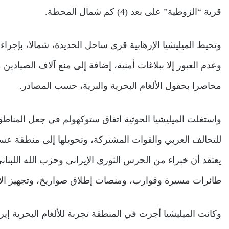
قرية “الزوطية” على بعد (4) كم شمال المحطة.
وتحيط الميليشيا الإرهابية قرى ساحل الحديدة، شمالا، بإجراء
وعدم العبور إلا ببلاغات أمنية، إضافة إلى منع آلاف الصياد
محاصرا بحقول الألغام البحرية والبرية، حسب المصادر.
واستغلت الميليشيا الحوثية اتفاق ستوكهولم في جعل المناطق
للتحالف العربي والقوات المشتركة، وتحويلها إلى منطقة عسك
يعتقد أن خبراء من الحرس الثوري الإيراني وحزب الله اللب
طائرات مسيرة وقوارب، ومنصات إطلاق صواريخ، وتجهيز الألغ
وكانت الميليشيا أجرت في المنطقة تجربة للألغام البحرية إيرانية الصنع في مايو 2019 