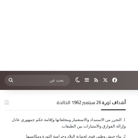
‫X
فيسبوك
ملخص الموقع RSS
إضافة عمود جانبي
الوضع المظلم
بحث
عن
ﺃﻫﺪﺍﻑ ﺛﻮﺭﺓ 26 ﺳﺒﺘﻤﺒﺮ 1962 الخالدة
ﺍﻟﺘﺤﺮﺭ ﻣﻦ ﺍﻻﺳﺘﺒﺪﺍﺩ ﻭﺍﻻﺳﺘﻌﻤﺎﺭ ﻭﻣﺨﻠﻔﺎﺗﻬﺎ ﻭﺇﻗﺎﻣﺔ ﺣﻜﻢ ﺟﻤﻬﻮﺭﻱ ﻋﺎﺩﻝ
ﻭﺇﺯﺍﻟﺔ ﺍﻟﻔﻮﺍﺭﻕ ﻭﺍﻻﻣﺘﻴﺎﺯﺍﺕ ﺑﻴﻦ ﺍﻟﻄﺒﻘﺎﺕ.
ﺑﻨﺎﺀ ﺟﻴﺶ ﻭﻃﻨﻲ ﻗﻮﻱ ﻟﺤﻤﺎﻳﺔ ﺍﻟﺒﻼﺩ ﻭﺣﺮﺍﺳﺔ ﺍﻟﺜﻮﺭﺓ ﻭﻣﻜﺎﺳﺒﻬﺎ.