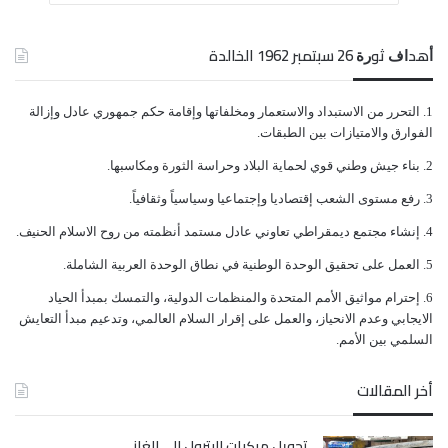
ﺃﻫﺪﺍﻑ ﺛﻮﺭﺓ 26 ﺳﺒﺘﻤﺒﺮ 1962 الخالدة
ﺍﻟﺘﺤﺮﺭ ﻣﻦ ﺍﻻﺳﺘﺒﺪﺍﺩ ﻭﺍﻻﺳﺘﻌﻤﺎﺭ ﻭﻣﺨﻠﻔﺎﺗﻬﺎ ﻭﺇﻗﺎﻣﺔ ﺣﻜﻢ ﺟﻤﻬﻮﺭﻱ ﻋﺎﺩﻝ ﻭﺇﺯﺍﻟﺔ
ﺍﻟﻔﻮﺍﺭﻕ ﻭﺍﻻﻣﺘﻴﺎﺯﺍﺕ ﺑﻴﻦ ﺍﻟﻄﺒﻘﺎﺕ.
ﺑﻨﺎﺀ ﺟﻴﺶ ﻭﻃﻨﻲ ﻗﻮﻱ ﻟﺤﻤﺎﻳﺔ ﺍﻟﺒﻼﺩ ﻭﺣﺮﺍﺳﺔ ﺍﻟﺜﻮﺭﺓ ﻭﻣﻜﺎﺳﺒﻬﺎ.
ﺭﻓﻊ ﻣﺴﺘﻮﻯ ﺍﻟﺸﻌﺐ ﺇﻗﺘﺼﺎﺩﻳﺎ ﻭﺇﺟﺘﻤﺎﻋﻴﺎ ﻭﺳﻴﺎﺳﻴﺎً ﻭﺛﻘﺎﻓﻴﺎً.
ﺇﻧﺸﺎﺀ ﻣﺠﺘﻤﻊ ﺩﻳﻤﻘﺮﺍﻃﻲ ﺗﻌﺎﻭﻧﻲ ﻋﺎﺩﻝ ﻣﺴﺘﻤﺪ ﺃﻧﻈﻤﺘﻪ ﻣﻦ ﺭﻭﺡ ﺍﻻﺳﻼﻡ ﺍﻟﺤﻨﻴﻒ.
ﺍﻟﻌﻤﻞ ﻋﻠﻰ ﺗﺤﻘﻴﻖ ﺍﻟﻮﺣﺪﺓ ﺍﻟﻮﻃﻨﻴﺔ ﻓﻲ ﻧﻄﺎﻕ ﺍﻟﻮﺣﺪﺓ ﺍﻟﻌﺮﺑﻴﺔ ﺍﻟﺸﺎﻣﻠﺔ.
ﺇﺣﺘﺮﺍﻡ ﻣﻮﺍﺛﻴﻖ الأﻣﻢ ﺍﻟﻤﺘﺤﺪﺓ ﻭﺍﻟﻤﻨﻈﻤﺎﺕ ﺍﻟﺪﻭﻟﻴﺔ، ﻭﺍﻟﺘﻤﺴﻚ ﺑﻤﺒﺪﺃ ﺍﻟﺤﻴﺎﺩ
ﺍﻻﻳﺠﺎﺑﻲ ﻭﻋﺪﻡ ﺍﻻﻧﺤﻴﺎﺯ، ﻭﺍﻟﻌﻤﻞ ﻋﻠﻰ ﺇﻗﺮﺍﺭ ﺍﻟﺴﻼﻡ ﺍﻟﻌﺎﻟﻤﻲ، ﻭﺗﺪﻋﻴﻢ ﻣﺒﺪﺃ ﺍﻟﺘﻌﺎﻳﺶ
ﺍﻟﺴﻠﻤﻲ ﺑﻴﻦ ﺍﻷﻣﻢ.
أخر المقالات
تحويل مركبات البترول إلى الغاز