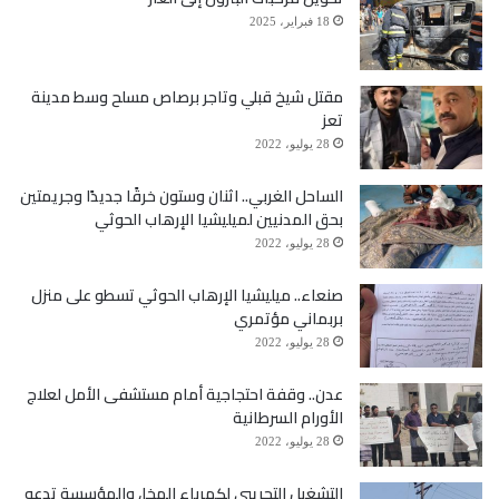
18 فبراير، 2025
مقتل شيخ قبلي وتاجر برصاص مسلح وسط مدينة
تعز
28 يوليو، 2022
الساحل الغربي.. اثنان وستون خرقًا جديدًا وجريمتين
بحق المدنيين لميليشيا الإرهاب الحوثي
28 يوليو، 2022
صنعاء.. ميليشيا الإرهاب الحوثي تسطو على منزل
بربماني مؤتمري
28 يوليو، 2022
عدن.. وقفة احتجاجية أمام مستشفى الأمل لعلاج
الأورام السرطانية
28 يوليو، 2022
التشغيل التجريبي لكهرباء المخا، والمؤسسة تدعو