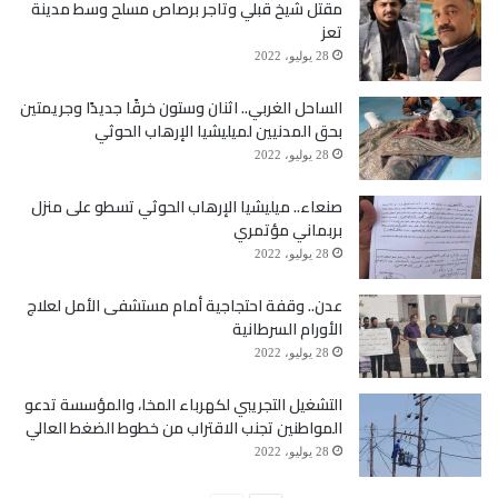
مقتل شيخ قبلي وتاجر برصاص مسلح وسط مدينة
تعز
وأكثر من نصف مليار عربي وأرتيريا، وأثيوبيا، ومصر، علي
28 يوليو، 2022
عبدالله صالح أنهى أول نزاع بين مصر واثيوبيا بشأن سد
الساحل الغربي.. اثنان وستون خرقًا جديدًا وجريمتين
النهضة بطرقه السلمية، علي عبدالله صالح بنى لارتيريا
بحق المدنيين لميليشيا الإرهاب الحوثي
28 يوليو، 2022
القصر الرئاسي، وأهدى اثيوبيا الموكب الرئاسي المدرع،
صنعاء.. ميليشيا الإرهاب الحوثي تسطو على منزل
وتشتاق له فلسطين،وغزة والمدارس التي بناها في الضفة
بربماني مؤتمري
وفي القطاع
28 يوليو، 2022
عدن.. وقفة احتجاجية أمام مستشفى الأمل لعلاج
الأورام السرطانية
لأختصر المسافة : الدنيا تشتاقك يا صالح والحرب يا صاحب
28 يوليو، 2022
القرار الخرافي تشتاقك.
التشغيل التجريبي لكهرباء المخا، والمؤسسة تدعو
المواطنين تجنب الاقتراب من خطوط الضغط العالي
28 يوليو، 2022