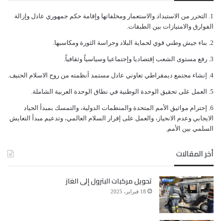
ﺍﻟﺘﺤﺮﺭ ﻣﻦ ﺍﻻﺳﺘﺒﺪﺍﺩ ﻭﺍﻻﺳﺘﻌﻤﺎﺭ ﻭﻣﺨﻠﻔﺎﺗﻬﺎ ﻭﺇﻗﺎﻣﺔ ﺣﻜﻢ ﺟﻤﻬﻮﺭﻱ ﻋﺎﺩﻝ ﻭﺇﺯﺍﻟﺔ
لسان حال السعودية : عداوة صالح أشرف للمملكة من
ﺍﻟﻔﻮﺍﺭﻕ ﻭﺍﻻﻣﺘﻴﺎﺯﺍﺕ ﺑﻴﻦ ﺍﻟﻄﺒﻘﺎﺕ.
صداقة نزلاء الفنادق.
ﺑﻨﺎﺀ ﺟﻴﺶ ﻭﻃﻨﻲ ﻗﻮﻱ ﻟﺤﻤﺎﻳﺔ ﺍﻟﺒﻼﺩ ﻭﺣﺮﺍﺳﺔ ﺍﻟﺜﻮﺭﺓ ﻭﻣﻜﺎﺳﺒﻬﺎ.
ﺭﻓﻊ ﻣﺴﺘﻮﻯ ﺍﻟﺸﻌﺐ ﺇﻗﺘﺼﺎﺩﻳﺎ ﻭﺇﺟﺘﻤﺎﻋﻴﺎ ﻭﺳﻴﺎﺳﻴﺎً ﻭﺛﻘﺎﻓﻴﺎً.
لسان حال الاصلاح : ليتني كنت نسياً منسياً
ﺇﻧﺸﺎﺀ ﻣﺠﺘﻤﻊ ﺩﻳﻤﻘﺮﺍﻃﻲ ﺗﻌﺎﻭﻧﻲ ﻋﺎﺩﻝ ﻣﺴﺘﻤﺪ ﺃﻧﻈﻤﺘﻪ ﻣﻦ ﺭﻭﺡ ﺍﻻﺳﻼﻡ ﺍﻟﺤﻨﻴﻒ.
ﺍﻟﻌﻤﻞ ﻋﻠﻰ ﺗﺤﻘﻴﻖ ﺍﻟﻮﺣﺪﺓ ﺍﻟﻮﻃﻨﻴﺔ ﻓﻲ ﻧﻄﺎﻕ ﺍﻟﻮﺣﺪﺓ ﺍﻟﻌﺮﺑﻴﺔ ﺍﻟﺸﺎﻣﻠﺔ.
الطرقات تشتاق لعلي عبدالله صالح،أعمدة الانارة تشتاق
ﺇﺣﺘﺮﺍﻡ ﻣﻮﺍﺛﻴﻖ الأﻣﻢ ﺍﻟﻤﺘﺤﺪﺓ ﻭﺍﻟﻤﻨﻈﻤﺎﺕ ﺍﻟﺪﻭﻟﻴﺔ، ﻭﺍﻟﺘﻤﺴﻚ ﺑﻤﺒﺪﺃ ﺍﻟﺤﻴﺎﺩ
ﺍﻻﻳﺠﺎﺑﻲ ﻭﻋﺪﻡ ﺍﻻﻧﺤﻴﺎﺯ، ﻭﺍﻟﻌﻤﻞ ﻋﻠﻰ ﺇﻗﺮﺍﺭ ﺍﻟﺴﻼﻡ ﺍﻟﻌﺎﻟﻤﻲ، ﻭﺗﺪﻋﻴﻢ ﻣﺒﺪﺃ ﺍﻟﺘﻌﺎﻳﺶ
لعلي عبدالله صالح، والأعياد الوطنية، والمهرة الى
ﺍﻟﺴﻠﻤﻲ ﺑﻴﻦ ﺍﻷﻣﻢ.
صعدة،والمناهج الدراسية وعمال سلاح المهندسين وبلحاف
أخر المقالات
وصافر واذاعة تعز وصنعاء وواحة اليوم تشتاق لواحة
تحويل مركبات البترول إلى الغاز
الأمس والجامعة العربية،والله
18 فبراير، 2025
ثلاثون مليون يمني وأنا أولهم نشتاق لعلي عبدالله صالح،