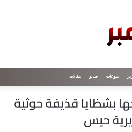
ير
منوعات
فيديو
مقالات
جها بشظايا قذيفة حوثية
رية حيس