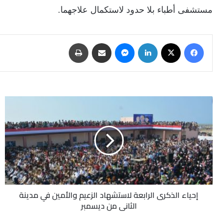
مستشفى أطباء بلا حدود لاستكمال علاجهما.
فيسبوك
‫X
لينكدإن
ماسنجر
مشاركة عبر البريد
طباعة
إحياء
الذكرى
الرابعة
لاستشهاد
الزعيم
والأمين
في
مدينة
الثاني
إحياء الذكرى الرابعة لاستشهاد الزعيم والأمين في مدينة
من
الثاني من ديسمبر
ديسمبر