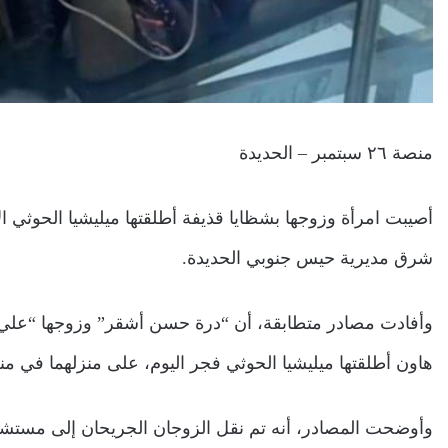
منصة ٢٦ سبتمبر – الحديدة
أصيبت امرأة وزوجها بشظايا قذيفة أطلقتها ميليشيا الحوثي ال
شرق مديرية حيس جنوبي الحديدة.
وأفادت مصادر متطابقة، أن “درة حسن أشقر” وزوجها “علي ب
هاون أطلقتها ميليشيا الحوثي فجر اليوم، على منزلهما في
وأوضحت المصادر، أنه تم نقل الزوجان الجريحان إلى مستشفى 