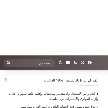
‫X
فيسبوك
ملخص الموقع RSS
إضافة عمود جانبي
الوضع المظلم
بحث
عن
ﺃﻫﺪﺍﻑ ﺛﻮﺭﺓ 26 ﺳﺒﺘﻤﺒﺮ 1962 الخالدة
ﺍﻟﺘﺤﺮﺭ ﻣﻦ ﺍﻻﺳﺘﺒﺪﺍﺩ ﻭﺍﻻﺳﺘﻌﻤﺎﺭ ﻭﻣﺨﻠﻔﺎﺗﻬﺎ ﻭﺇﻗﺎﻣﺔ ﺣﻜﻢ ﺟﻤﻬﻮﺭﻱ ﻋﺎﺩﻝ
ﻭﺇﺯﺍﻟﺔ ﺍﻟﻔﻮﺍﺭﻕ ﻭﺍﻻﻣﺘﻴﺎﺯﺍﺕ ﺑﻴﻦ ﺍﻟﻄﺒﻘﺎﺕ.
ﺑﻨﺎﺀ ﺟﻴﺶ ﻭﻃﻨﻲ ﻗﻮﻱ ﻟﺤﻤﺎﻳﺔ ﺍﻟﺒﻼﺩ ﻭﺣﺮﺍﺳﺔ ﺍﻟﺜﻮﺭﺓ ﻭﻣﻜﺎﺳﺒﻬﺎ.