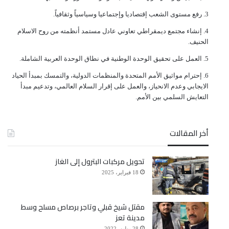
ﺭﻓﻊ ﻣﺴﺘﻮﻯ ﺍﻟﺸﻌﺐ ﺇﻗﺘﺼﺎﺩﻳﺎ ﻭﺇﺟﺘﻤﺎﻋﻴﺎ ﻭﺳﻴﺎﺳﻴﺎً ﻭﺛﻘﺎﻓﻴﺎً.
ﺇﻧﺸﺎﺀ ﻣﺠﺘﻤﻊ ﺩﻳﻤﻘﺮﺍﻃﻲ ﺗﻌﺎﻭﻧﻲ ﻋﺎﺩﻝ ﻣﺴﺘﻤﺪ ﺃﻧﻈﻤﺘﻪ ﻣﻦ ﺭﻭﺡ ﺍﻻﺳﻼﻡ
ﺍﻟﺤﻨﻴﻒ.
ﺍﻟﻌﻤﻞ ﻋﻠﻰ ﺗﺤﻘﻴﻖ ﺍﻟﻮﺣﺪﺓ ﺍﻟﻮﻃﻨﻴﺔ ﻓﻲ ﻧﻄﺎﻕ ﺍﻟﻮﺣﺪﺓ ﺍﻟﻌﺮﺑﻴﺔ ﺍﻟﺸﺎﻣﻠﺔ.
ﺇﺣﺘﺮﺍﻡ ﻣﻮﺍﺛﻴﻖ الأﻣﻢ ﺍﻟﻤﺘﺤﺪﺓ ﻭﺍﻟﻤﻨﻈﻤﺎﺕ ﺍﻟﺪﻭﻟﻴﺔ، ﻭﺍﻟﺘﻤﺴﻚ ﺑﻤﺒﺪﺃ ﺍﻟﺤﻴﺎﺩ
ﺍﻻﻳﺠﺎﺑﻲ ﻭﻋﺪﻡ ﺍﻻﻧﺤﻴﺎﺯ، ﻭﺍﻟﻌﻤﻞ ﻋﻠﻰ ﺇﻗﺮﺍﺭ ﺍﻟﺴﻼﻡ ﺍﻟﻌﺎﻟﻤﻲ، ﻭﺗﺪﻋﻴﻢ ﻣﺒﺪﺃ
ﺍﻟﺘﻌﺎﻳﺶ ﺍﻟﺴﻠﻤﻲ ﺑﻴﻦ ﺍﻷﻣﻢ.
أخر المقالات
تحويل مركبات البترول إلى الغاز
18 فبراير، 2025
مقتل شيخ قبلي وتاجر برصاص مسلح وسط
مدينة تعز
28 يوليو، 2022