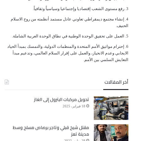
ﺭﻓﻊ ﻣﺴﺘﻮﻯ ﺍﻟﺸﻌﺐ ﺇﻗﺘﺼﺎﺩﻳﺎ ﻭﺇﺟﺘﻤﺎﻋﻴﺎ ﻭﺳﻴﺎﺳﻴﺎً ﻭﺛﻘﺎﻓﻴﺎً.
ﺇﻧﺸﺎﺀ ﻣﺠﺘﻤﻊ ﺩﻳﻤﻘﺮﺍﻃﻲ ﺗﻌﺎﻭﻧﻲ ﻋﺎﺩﻝ ﻣﺴﺘﻤﺪ ﺃﻧﻈﻤﺘﻪ ﻣﻦ ﺭﻭﺡ ﺍﻻﺳﻼﻡ
ﺍﻟﺤﻨﻴﻒ.
ﺍﻟﻌﻤﻞ ﻋﻠﻰ ﺗﺤﻘﻴﻖ ﺍﻟﻮﺣﺪﺓ ﺍﻟﻮﻃﻨﻴﺔ ﻓﻲ ﻧﻄﺎﻕ ﺍﻟﻮﺣﺪﺓ ﺍﻟﻌﺮﺑﻴﺔ ﺍﻟﺸﺎﻣﻠﺔ.
ﺇﺣﺘﺮﺍﻡ ﻣﻮﺍﺛﻴﻖ الأﻣﻢ ﺍﻟﻤﺘﺤﺪﺓ ﻭﺍﻟﻤﻨﻈﻤﺎﺕ ﺍﻟﺪﻭﻟﻴﺔ، ﻭﺍﻟﺘﻤﺴﻚ ﺑﻤﺒﺪﺃ ﺍﻟﺤﻴﺎﺩ
ﺍﻻﻳﺠﺎﺑﻲ ﻭﻋﺪﻡ ﺍﻻﻧﺤﻴﺎﺯ، ﻭﺍﻟﻌﻤﻞ ﻋﻠﻰ ﺇﻗﺮﺍﺭ ﺍﻟﺴﻼﻡ ﺍﻟﻌﺎﻟﻤﻲ، ﻭﺗﺪﻋﻴﻢ ﻣﺒﺪﺃ
ﺍﻟﺘﻌﺎﻳﺶ ﺍﻟﺴﻠﻤﻲ ﺑﻴﻦ ﺍﻷﻣﻢ.
أخر المقالات
تحويل مركبات البترول إلى الغاز
18 فبراير، 2025
مقتل شيخ قبلي وتاجر برصاص مسلح وسط
مدينة تعز
28 يوليو، 2022