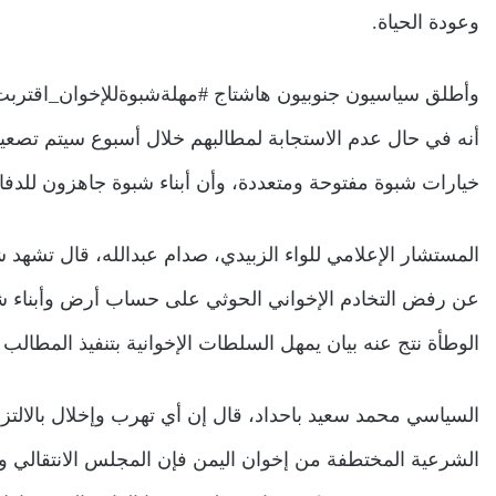
وعودة الحياة.
وأطلق سياسيون جنوبيون هاشتاج #مهلةشبوةللإخوان_اقتربت، 
أنه في حال عدم الاستجابة لمطالبهم خلال أسبوع سيتم تصعي
خيارات شبوة مفتوحة ومتعددة، وأن أبناء شبوة جاهزون للد
المستشار الإعلامي للواء الزبيدي، صدام عبدالله، قال تشهد شب
عن رفض التخادم الإخواني الحوثي على حساب أرض وأبناء شب
الوطأة نتج عنه بيان يمهل السلطات الإخوانية بتنفيذ المطالب 
السياسي محمد سعيد باحداد، قال إن ‏أي تهرب وإخلال بالالتز
الشرعية المختطفة من إخوان اليمن فإن المجلس الانتقالي و