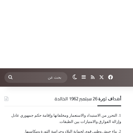
‫X
فيسبوك
ملخص الموقع RSS
إضافة عمود جانبي
الوضع المظلم
بحث
عن
ﺃﻫﺪﺍﻑ ﺛﻮﺭﺓ 26 ﺳﺒﺘﻤﺒﺮ 1962 الخالدة
ﺍﻟﺘﺤﺮﺭ ﻣﻦ ﺍﻻﺳﺘﺒﺪﺍﺩ ﻭﺍﻻﺳﺘﻌﻤﺎﺭ ﻭﻣﺨﻠﻔﺎﺗﻬﺎ ﻭﺇﻗﺎﻣﺔ ﺣﻜﻢ ﺟﻤﻬﻮﺭﻱ ﻋﺎﺩﻝ
ﻭﺇﺯﺍﻟﺔ ﺍﻟﻔﻮﺍﺭﻕ ﻭﺍﻻﻣﺘﻴﺎﺯﺍﺕ ﺑﻴﻦ ﺍﻟﻄﺒﻘﺎﺕ.
ﺑﻨﺎﺀ ﺟﻴﺶ ﻭﻃﻨﻲ ﻗﻮﻱ ﻟﺤﻤﺎﻳﺔ ﺍﻟﺒﻼﺩ ﻭﺣﺮﺍﺳﺔ ﺍﻟﺜﻮﺭﺓ ﻭﻣﻜﺎﺳﺒﻬﺎ.