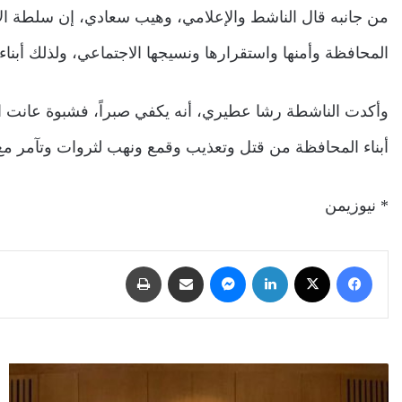
من جانبه قال الناشط والإعلامي، وهيب سعادي، إن سلطة 
المحافظة وأمنها واستقرارها ونسيجها الاجتماعي، ولذلك أبن
وأكدت الناشطة رشا عطيري، أنه يكفي صبراً، فشبوة عانت الك
أبناء المحافظة من قتل وتعذيب وقمع ونهب لثروات وتآمر م
* نيوزيمن
فيسبوك
‫X
لينكدإن
ماسنجر
مشاركة عبر البريد
طباعة
خلال
لقائها