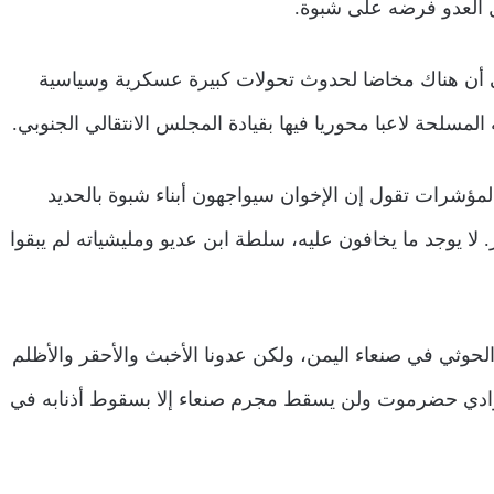
ل العدو فرضه على شبوة.
لى أن هناك مخاضا لحدوث تحولات كبيرة عسكرية وسياسية
مسلحة لاعبا محوريا فيها بقيادة المجلس الانتقالي الجنوبي.
سي، الأسلمي شمر، أنه تبقى 5 أيام وكل المؤشرات تقول إن الإخوان سيواجهون أبناء شبوة بالحديد
. لا يوجد ما يخافون عليه، سلطة ابن عديو ومليشياته لم يبقوا
حوثي في صنعاء اليمن، ولكن عدونا الأخبث والأحقر والأظلم
ووادي حضرموت ولن يسقط مجرم صنعاء إلا بسقوط أذنابه في