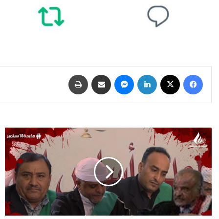
فيسبوك
‫X
لينكدإن
ماسنجر
مشاركة عبر البريد
طباعة
“منصة
26
سبتمبر”
تكشف
هوية
القضاه
الذين
اصدروا
أحكام