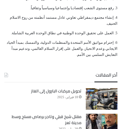
ﺭﻓﻊ ﻣﺴﺘﻮﻯ ﺍﻟﺸﻌﺐ ﺇﻗﺘﺼﺎﺩﻳﺎ ﻭﺇﺟﺘﻤﺎﻋﻴﺎ ﻭﺳﻴﺎﺳﻴﺎً ﻭﺛﻘﺎﻓﻴﺎً.
ﺇﻧﺸﺎﺀ ﻣﺠﺘﻤﻊ ﺩﻳﻤﻘﺮﺍﻃﻲ ﺗﻌﺎﻭﻧﻲ ﻋﺎﺩﻝ ﻣﺴﺘﻤﺪ ﺃﻧﻈﻤﺘﻪ ﻣﻦ ﺭﻭﺡ ﺍﻻﺳﻼﻡ
ﺍﻟﺤﻨﻴﻒ.
ﺍﻟﻌﻤﻞ ﻋﻠﻰ ﺗﺤﻘﻴﻖ ﺍﻟﻮﺣﺪﺓ ﺍﻟﻮﻃﻨﻴﺔ ﻓﻲ ﻧﻄﺎﻕ ﺍﻟﻮﺣﺪﺓ ﺍﻟﻌﺮﺑﻴﺔ ﺍﻟﺸﺎﻣﻠﺔ.
ﺇﺣﺘﺮﺍﻡ ﻣﻮﺍﺛﻴﻖ الأﻣﻢ ﺍﻟﻤﺘﺤﺪﺓ ﻭﺍﻟﻤﻨﻈﻤﺎﺕ ﺍﻟﺪﻭﻟﻴﺔ، ﻭﺍﻟﺘﻤﺴﻚ ﺑﻤﺒﺪﺃ ﺍﻟﺤﻴﺎﺩ
ﺍﻻﻳﺠﺎﺑﻲ ﻭﻋﺪﻡ ﺍﻻﻧﺤﻴﺎﺯ، ﻭﺍﻟﻌﻤﻞ ﻋﻠﻰ ﺇﻗﺮﺍﺭ ﺍﻟﺴﻼﻡ ﺍﻟﻌﺎﻟﻤﻲ، ﻭﺗﺪﻋﻴﻢ ﻣﺒﺪﺃ
ﺍﻟﺘﻌﺎﻳﺶ ﺍﻟﺴﻠﻤﻲ ﺑﻴﻦ ﺍﻷﻣﻢ.
أخر المقالات
تحويل مركبات البترول إلى الغاز
18 فبراير، 2025
مقتل شيخ قبلي وتاجر برصاص مسلح وسط
مدينة تعز
28 يوليو، 2022