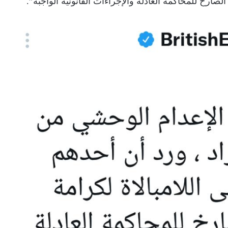
لصارخ للمحاكمة العادلة والإجراءات القانونية الواجبة”.