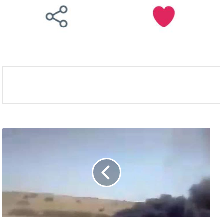
شبوة..
قبائل
“بلحارث”
تشتبك
مع
قوات
موالية
لـ
“الإصلاح”