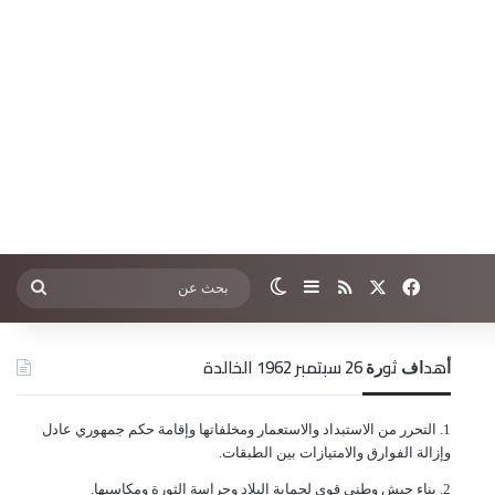
‫X
فيسبوك
ملخص الموقع RSS
إضافة عمود جانبي
الوضع المظلم
بحث
عن
ﺃﻫﺪﺍﻑ ﺛﻮﺭﺓ 26 ﺳﺒﺘﻤﺒﺮ 1962 الخالدة
ﺍﻟﺘﺤﺮﺭ ﻣﻦ ﺍﻻﺳﺘﺒﺪﺍﺩ ﻭﺍﻻﺳﺘﻌﻤﺎﺭ ﻭﻣﺨﻠﻔﺎﺗﻬﺎ ﻭﺇﻗﺎﻣﺔ ﺣﻜﻢ ﺟﻤﻬﻮﺭﻱ ﻋﺎﺩﻝ
ﻭﺇﺯﺍﻟﺔ ﺍﻟﻔﻮﺍﺭﻕ ﻭﺍﻻﻣﺘﻴﺎﺯﺍﺕ ﺑﻴﻦ ﺍﻟﻄﺒﻘﺎﺕ.
ﺑﻨﺎﺀ ﺟﻴﺶ ﻭﻃﻨﻲ ﻗﻮﻱ ﻟﺤﻤﺎﻳﺔ ﺍﻟﺒﻼﺩ ﻭﺣﺮﺍﺳﺔ ﺍﻟﺜﻮﺭﺓ ﻭﻣﻜﺎﺳﺒﻬﺎ.