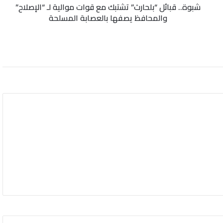
شبوة.. قبائل “بلحارث” تشتبك مع قوات موالية لـ “الإصلاح”
والمحافظ
والمحافظ يصفها بالعصابة المسلحة
يصفها
بالعصابة
المسلحة