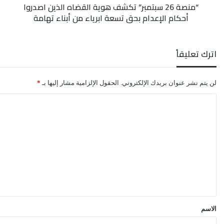
“منصة 26 سبتمبر” تكشف هوية القضاه الذين اصدروا
الإعدام
أحكام الإعدام بحق تسعة ابرياء من أبناء تهامة
بحق
تسعة
ابرياء
من
اترك تعليقاً
أبناء
تهامة
لن يتم نشر عنوان بريدك الإلكتروني.
الحقول الإلزامية مشار إليها بـ
*
ا
ل
ت
ع
ل
ي
ق
*
الاسم