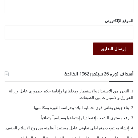
الموقع الإلكتروني
ﺃﻫﺪﺍﻑ ﺛﻮﺭﺓ 26 ﺳﺒﺘﻤﺒﺮ 1962 الخالدة
ﺍﻟﺘﺤﺮﺭ ﻣﻦ ﺍﻻﺳﺘﺒﺪﺍﺩ ﻭﺍﻻﺳﺘﻌﻤﺎﺭ ﻭﻣﺨﻠﻔﺎﺗﻬﺎ ﻭﺇﻗﺎﻣﺔ ﺣﻜﻢ ﺟﻤﻬﻮﺭﻱ ﻋﺎﺩﻝ ﻭﺇﺯﺍﻟﺔ
ﺍﻟﻔﻮﺍﺭﻕ ﻭﺍﻻﻣﺘﻴﺎﺯﺍﺕ ﺑﻴﻦ ﺍﻟﻄﺒﻘﺎﺕ.
ﺑﻨﺎﺀ ﺟﻴﺶ ﻭﻃﻨﻲ ﻗﻮﻱ ﻟﺤﻤﺎﻳﺔ ﺍﻟﺒﻼﺩ ﻭﺣﺮﺍﺳﺔ ﺍﻟﺜﻮﺭﺓ ﻭﻣﻜﺎﺳﺒﻬﺎ.
ﺭﻓﻊ ﻣﺴﺘﻮﻯ ﺍﻟﺸﻌﺐ ﺇﻗﺘﺼﺎﺩﻳﺎ ﻭﺇﺟﺘﻤﺎﻋﻴﺎ ﻭﺳﻴﺎﺳﻴﺎً ﻭﺛﻘﺎﻓﻴﺎً.
ﺇﻧﺸﺎﺀ ﻣﺠﺘﻤﻊ ﺩﻳﻤﻘﺮﺍﻃﻲ ﺗﻌﺎﻭﻧﻲ ﻋﺎﺩﻝ ﻣﺴﺘﻤﺪ ﺃﻧﻈﻤﺘﻪ ﻣﻦ ﺭﻭﺡ ﺍﻻﺳﻼﻡ ﺍﻟﺤﻨﻴﻒ.