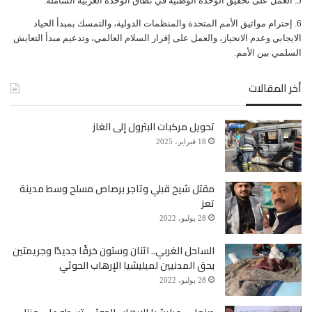
ﺍﻟﻌﻤﻞ ﻋﻠﻰ ﺗﺤﻘﻴﻖ ﺍﻟﻮﺣﺪﺓ ﺍﻟﻮﻃﻨﻴﺔ ﻓﻲ ﻧﻄﺎﻕ ﺍﻟﻮﺣﺪﺓ ﺍﻟﻌﺮﺑﻴﺔ ﺍﻟﺸﺎﻣﻠﺔ.
ﺇﺣﺘﺮﺍﻡ ﻣﻮﺍﺛﻴﻖ الأﻣﻢ ﺍﻟﻤﺘﺤﺪﺓ ﻭﺍﻟﻤﻨﻈﻤﺎﺕ ﺍﻟﺪﻭﻟﻴﺔ، ﻭﺍﻟﺘﻤﺴﻚ ﺑﻤﺒﺪﺃ ﺍﻟﺤﻴﺎﺩ
ﺍﻻﻳﺠﺎﺑﻲ ﻭﻋﺪﻡ ﺍﻻﻧﺤﻴﺎﺯ، ﻭﺍﻟﻌﻤﻞ ﻋﻠﻰ ﺇﻗﺮﺍﺭ ﺍﻟﺴﻼﻡ ﺍﻟﻌﺎﻟﻤﻲ، ﻭﺗﺪﻋﻴﻢ ﻣﺒﺪﺃ ﺍﻟﺘﻌﺎﻳﺶ
ﺍﻟﺴﻠﻤﻲ ﺑﻴﻦ ﺍﻷﻣﻢ.
أخر المقالات
تحويل مركبات البترول إلى الغاز
18 فبراير، 2025
مقتل شيخ قبلي وتاجر برصاص مسلح وسط مدينة
تعز
28 يوليو، 2022
الساحل الغربي.. اثنان وستون خرقًا جديدًا وجريمتين
بحق المدنيين لميليشيا الإرهاب الحوثي
28 يوليو، 2022