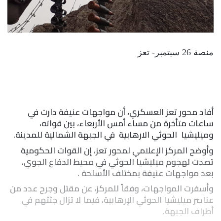
منصة 26 سبتمبر- تعز
أفاد محور تعز العسكري، أن مواجهات عنيفة دارت في
ساعات متأخرة من مساء أمس الأربعاء، بين قواته،
وميليشيا الحوثي الارهابية في الجبهة الشمالية للمدينة.
وأوضح المركز الإعلامي لمحور تعز، إن القوات الحكومية
تصدت لهجوم ميليشيا الحوثي في محيط الدفاع الجوي،
بعد مواجهات عنيفة بمختلف الأسلحة .
وأسفرت المواجهات، وفقاً للمركز، عن مقتل وجرح عدد من
عناصر ميليشيا الحوثي الإرهابية، فيما لا تزال جثثهم في
أطراف الجبهة.