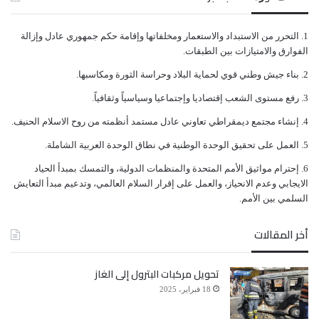
ﺍﻟﺘﺤﺮﺭ ﻣﻦ ﺍﻻﺳﺘﺒﺪﺍﺩ ﻭﺍﻻﺳﺘﻌﻤﺎﺭ ﻭﻣﺨﻠﻔﺎﺗﻬﺎ ﻭﺇﻗﺎﻣﺔ ﺣﻜﻢ ﺟﻤﻬﻮﺭﻱ ﻋﺎﺩﻝ ﻭﺇﺯﺍﻟﺔ
ﺍﻟﻔﻮﺍﺭﻕ ﻭﺍﻻﻣﺘﻴﺎﺯﺍﺕ ﺑﻴﻦ ﺍﻟﻄﺒﻘﺎﺕ.
ﺑﻨﺎﺀ ﺟﻴﺶ ﻭﻃﻨﻲ ﻗﻮﻱ ﻟﺤﻤﺎﻳﺔ ﺍﻟﺒﻼﺩ ﻭﺣﺮﺍﺳﺔ ﺍﻟﺜﻮﺭﺓ ﻭﻣﻜﺎﺳﺒﻬﺎ.
ﺭﻓﻊ ﻣﺴﺘﻮﻯ ﺍﻟﺸﻌﺐ ﺇﻗﺘﺼﺎﺩﻳﺎ ﻭﺇﺟﺘﻤﺎﻋﻴﺎ ﻭﺳﻴﺎﺳﻴﺎً ﻭﺛﻘﺎﻓﻴﺎً.
ﺇﻧﺸﺎﺀ ﻣﺠﺘﻤﻊ ﺩﻳﻤﻘﺮﺍﻃﻲ ﺗﻌﺎﻭﻧﻲ ﻋﺎﺩﻝ ﻣﺴﺘﻤﺪ ﺃﻧﻈﻤﺘﻪ ﻣﻦ ﺭﻭﺡ ﺍﻻﺳﻼﻡ ﺍﻟﺤﻨﻴﻒ.
ﺍﻟﻌﻤﻞ ﻋﻠﻰ ﺗﺤﻘﻴﻖ ﺍﻟﻮﺣﺪﺓ ﺍﻟﻮﻃﻨﻴﺔ ﻓﻲ ﻧﻄﺎﻕ ﺍﻟﻮﺣﺪﺓ ﺍﻟﻌﺮﺑﻴﺔ ﺍﻟﺸﺎﻣﻠﺔ.
ﺇﺣﺘﺮﺍﻡ ﻣﻮﺍﺛﻴﻖ الأﻣﻢ ﺍﻟﻤﺘﺤﺪﺓ ﻭﺍﻟﻤﻨﻈﻤﺎﺕ ﺍﻟﺪﻭﻟﻴﺔ، ﻭﺍﻟﺘﻤﺴﻚ ﺑﻤﺒﺪﺃ ﺍﻟﺤﻴﺎﺩ
ﺍﻻﻳﺠﺎﺑﻲ ﻭﻋﺪﻡ ﺍﻻﻧﺤﻴﺎﺯ، ﻭﺍﻟﻌﻤﻞ ﻋﻠﻰ ﺇﻗﺮﺍﺭ ﺍﻟﺴﻼﻡ ﺍﻟﻌﺎﻟﻤﻲ، ﻭﺗﺪﻋﻴﻢ ﻣﺒﺪﺃ ﺍﻟﺘﻌﺎﻳﺶ
ﺍﻟﺴﻠﻤﻲ ﺑﻴﻦ ﺍﻷﻣﻢ.
أخر المقالات
تحويل مركبات البترول إلى الغاز
18 فبراير، 2025