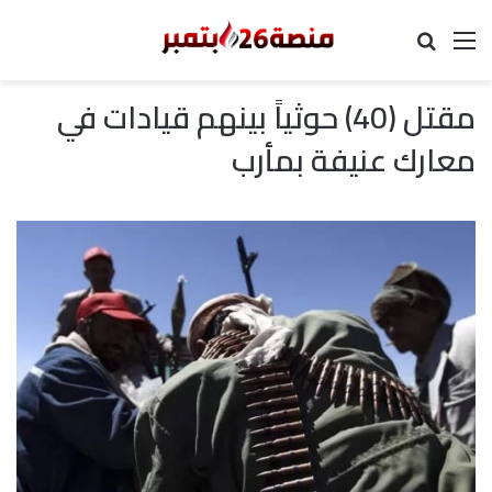
القائمة
بحث عن
مقتل (40) حوثياً بينهم قيادات في
معارك عنيفة بمأرب