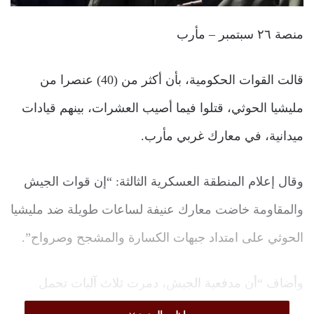
منصة ٢٦ سبتمبر – مأرب
قالت القوات الحكومية، بأن أكثر من (40) عنصرا من
مليشيا الحوثي، قتلوا فيما أصيب العشرات، بينهم قيادات
ميدانية، في معارك غربي مأرب.
وقال إعلام المنطقة العسكرية الثالثة: “إن قوات الجيش
والمقاومة خاضت معارك عنيفة لساعات طويلة ضد مليشيا
الحوثي على امتداد جبهات الكسارة والمشجح وصرواح”.
وأضاف “أن مدفعية الجيش، دمرت ثلاث آليات تحمل
العديد من مقاتلي المليشيا، في حين نفذت سلسلة غارات