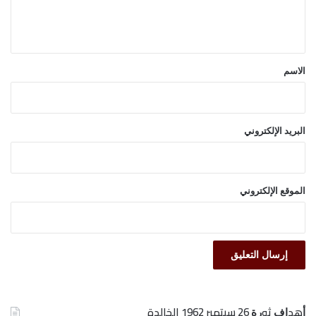
ل
ي
ق
*
الاسم
البريد الإلكتروني
الموقع الإلكتروني
ﺃﻫﺪﺍﻑ ﺛﻮﺭﺓ 26 ﺳﺒﺘﻤﺒﺮ 1962 الخالدة