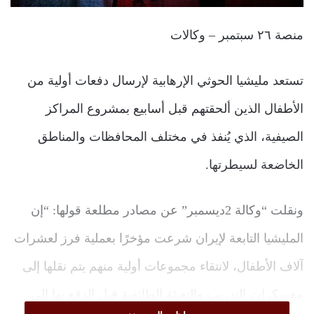
منصة ٢٦ سبتمبر – وكالات
تستعد مليشيا الحوثي الإرهابية لإرسال دفعات أولية من
الأطفال الذين ألحقتهم قبل أسابيع بمشروع المراكز
الصيفية، الذي يُنفذ في مختلف المحافظات والمناطق
الخاضعة لسيطرتها.
ونقلت “وكالة 2ديسمبر” عن مصادر مطلعة قولها: “إن
المليشيا التابعة لإيران شرعت مؤخرًا بعملية فرز لعشرات
آلاف الأطفال، لانتقاء مجموعات أولية منهم يتم نقلها إلى
معسكرات التدريب والتعبئة الطائفية قبل الدفع بها إلى