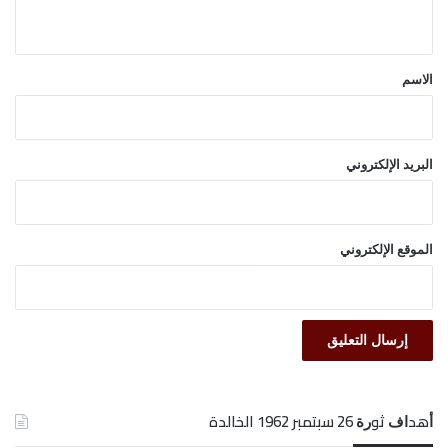
ي
ق
*
الاسم
البريد الإلكتروني
الموقع الإلكتروني
ﺃﻫﺪﺍﻑ ﺛﻮﺭﺓ 26 ﺳﺒﺘﻤﺒﺮ 1962 الخالدة