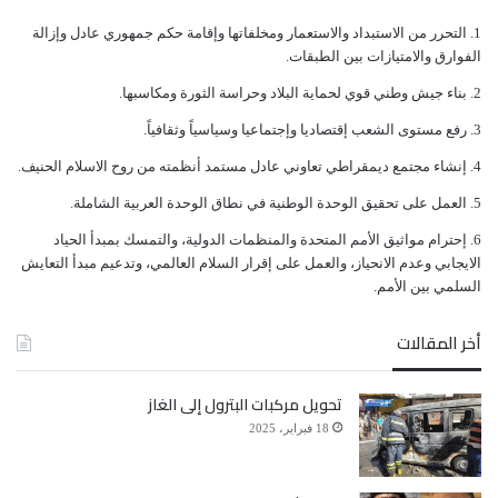
ﺍﻟﺘﺤﺮﺭ ﻣﻦ ﺍﻻﺳﺘﺒﺪﺍﺩ ﻭﺍﻻﺳﺘﻌﻤﺎﺭ ﻭﻣﺨﻠﻔﺎﺗﻬﺎ ﻭﺇﻗﺎﻣﺔ ﺣﻜﻢ ﺟﻤﻬﻮﺭﻱ ﻋﺎﺩﻝ ﻭﺇﺯﺍﻟﺔ
ﺍﻟﻔﻮﺍﺭﻕ ﻭﺍﻻﻣﺘﻴﺎﺯﺍﺕ ﺑﻴﻦ ﺍﻟﻄﺒﻘﺎﺕ.
ﺑﻨﺎﺀ ﺟﻴﺶ ﻭﻃﻨﻲ ﻗﻮﻱ ﻟﺤﻤﺎﻳﺔ ﺍﻟﺒﻼﺩ ﻭﺣﺮﺍﺳﺔ ﺍﻟﺜﻮﺭﺓ ﻭﻣﻜﺎﺳﺒﻬﺎ.
ﺭﻓﻊ ﻣﺴﺘﻮﻯ ﺍﻟﺸﻌﺐ ﺇﻗﺘﺼﺎﺩﻳﺎ ﻭﺇﺟﺘﻤﺎﻋﻴﺎ ﻭﺳﻴﺎﺳﻴﺎً ﻭﺛﻘﺎﻓﻴﺎً.
ﺇﻧﺸﺎﺀ ﻣﺠﺘﻤﻊ ﺩﻳﻤﻘﺮﺍﻃﻲ ﺗﻌﺎﻭﻧﻲ ﻋﺎﺩﻝ ﻣﺴﺘﻤﺪ ﺃﻧﻈﻤﺘﻪ ﻣﻦ ﺭﻭﺡ ﺍﻻﺳﻼﻡ ﺍﻟﺤﻨﻴﻒ.
ﺍﻟﻌﻤﻞ ﻋﻠﻰ ﺗﺤﻘﻴﻖ ﺍﻟﻮﺣﺪﺓ ﺍﻟﻮﻃﻨﻴﺔ ﻓﻲ ﻧﻄﺎﻕ ﺍﻟﻮﺣﺪﺓ ﺍﻟﻌﺮﺑﻴﺔ ﺍﻟﺸﺎﻣﻠﺔ.
ﺇﺣﺘﺮﺍﻡ ﻣﻮﺍﺛﻴﻖ الأﻣﻢ ﺍﻟﻤﺘﺤﺪﺓ ﻭﺍﻟﻤﻨﻈﻤﺎﺕ ﺍﻟﺪﻭﻟﻴﺔ، ﻭﺍﻟﺘﻤﺴﻚ ﺑﻤﺒﺪﺃ ﺍﻟﺤﻴﺎﺩ
ﺍﻻﻳﺠﺎﺑﻲ ﻭﻋﺪﻡ ﺍﻻﻧﺤﻴﺎﺯ، ﻭﺍﻟﻌﻤﻞ ﻋﻠﻰ ﺇﻗﺮﺍﺭ ﺍﻟﺴﻼﻡ ﺍﻟﻌﺎﻟﻤﻲ، ﻭﺗﺪﻋﻴﻢ ﻣﺒﺪﺃ ﺍﻟﺘﻌﺎﻳﺶ
ﺍﻟﺴﻠﻤﻲ ﺑﻴﻦ ﺍﻷﻣﻢ.
أخر المقالات
تحويل مركبات البترول إلى الغاز
18 فبراير، 2025