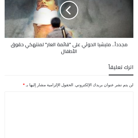
على
"قائمة
الصيفية” الذي يستمر على مدى 4 أشهر من خلال 24 ألف
العار"
عنصر ومشرف حوثي يقومون بتنفيذه بهدف تجنيد آلاف
لمنتهكي
حقوق
الأطفال ودفعهم إلى جبهات القتال.
الأطفال
مجدداً.. مليشيا الحوثي على "قائمة العار" لمنتهكي حقوق
الأطفال
اترك تعليقاً
لن يتم نشر عنوان بريدك الإلكتروني.
الحقول الإلزامية مشار إليها بـ
*
ا
ل
ت
ع
ل