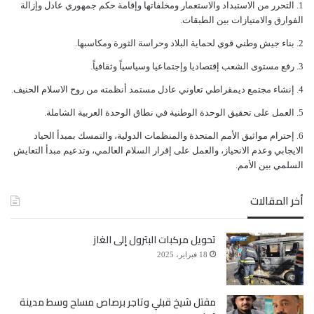
ﺍﻟﺘﺤﺮﺭ ﻣﻦ ﺍﻻﺳﺘﺒﺪﺍﺩ ﻭﺍﻻﺳﺘﻌﻤﺎﺭ ﻭﻣﺨﻠﻔﺎﺗﻬﺎ ﻭﺇﻗﺎﻣﺔ ﺣﻜﻢ ﺟﻤﻬﻮﺭﻱ ﻋﺎﺩﻝ ﻭﺇﺯﺍﻟﺔ
ﺍﻟﻔﻮﺍﺭﻕ ﻭﺍﻻﻣﺘﻴﺎﺯﺍﺕ ﺑﻴﻦ ﺍﻟﻄﺒﻘﺎﺕ.
ﺑﻨﺎﺀ ﺟﻴﺶ ﻭﻃﻨﻲ ﻗﻮﻱ ﻟﺤﻤﺎﻳﺔ ﺍﻟﺒﻼﺩ ﻭﺣﺮﺍﺳﺔ ﺍﻟﺜﻮﺭﺓ ﻭﻣﻜﺎﺳﺒﻬﺎ.
ﺭﻓﻊ ﻣﺴﺘﻮﻯ ﺍﻟﺸﻌﺐ ﺇﻗﺘﺼﺎﺩﻳﺎ ﻭﺇﺟﺘﻤﺎﻋﻴﺎ ﻭﺳﻴﺎﺳﻴﺎً ﻭﺛﻘﺎﻓﻴﺎً.
ﺇﻧﺸﺎﺀ ﻣﺠﺘﻤﻊ ﺩﻳﻤﻘﺮﺍﻃﻲ ﺗﻌﺎﻭﻧﻲ ﻋﺎﺩﻝ ﻣﺴﺘﻤﺪ ﺃﻧﻈﻤﺘﻪ ﻣﻦ ﺭﻭﺡ ﺍﻻﺳﻼﻡ ﺍﻟﺤﻨﻴﻒ.
ﺍﻟﻌﻤﻞ ﻋﻠﻰ ﺗﺤﻘﻴﻖ ﺍﻟﻮﺣﺪﺓ ﺍﻟﻮﻃﻨﻴﺔ ﻓﻲ ﻧﻄﺎﻕ ﺍﻟﻮﺣﺪﺓ ﺍﻟﻌﺮﺑﻴﺔ ﺍﻟﺸﺎﻣﻠﺔ.
ﺇﺣﺘﺮﺍﻡ ﻣﻮﺍﺛﻴﻖ الأﻣﻢ ﺍﻟﻤﺘﺤﺪﺓ ﻭﺍﻟﻤﻨﻈﻤﺎﺕ ﺍﻟﺪﻭﻟﻴﺔ، ﻭﺍﻟﺘﻤﺴﻚ ﺑﻤﺒﺪﺃ ﺍﻟﺤﻴﺎﺩ
ﺍﻻﻳﺠﺎﺑﻲ ﻭﻋﺪﻡ ﺍﻻﻧﺤﻴﺎﺯ، ﻭﺍﻟﻌﻤﻞ ﻋﻠﻰ ﺇﻗﺮﺍﺭ ﺍﻟﺴﻼﻡ ﺍﻟﻌﺎﻟﻤﻲ، ﻭﺗﺪﻋﻴﻢ ﻣﺒﺪﺃ ﺍﻟﺘﻌﺎﻳﺶ
ﺍﻟﺴﻠﻤﻲ ﺑﻴﻦ ﺍﻷﻣﻢ.
أخر المقالات
تحويل مركبات البترول إلى الغاز
18 فبراير، 2025
مقتل شيخ قبلي وتاجر برصاص مسلح وسط مدينة