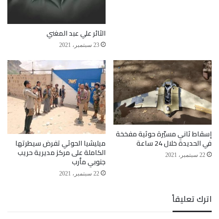
وتطرق المهندس العبيدي إلى لقاء عقدته قيادات شركة
صافر مع وزير النفط الأسبوع الماضي لغرض الحصول
الثائر علي عبد المغني
على موافقة الوزارة على إنشاء خط أنبوب لنقل (150)
23 سبتمبر، 2021
مليون قدم مكعب من الغاز بذريعة تحقيق موارد للدولة
قدرها (390) مليون دولار.
إسقاط ثاني مسيّرة حوثية مفخخة
ميليشيا الحوثي تفرض سيطرتها
في الحديدة خلال 24 ساعة
مشيراً إلى أن قيادة صافر كانت قد بادرت للقاء وزير
الكاملة على مركز مديرية حريب
22 سبتمبر، 2021
جنوبي مأرب
النفط السابق للحصول على موافقة لإنشاء انبوب مماثل
22 سبتمبر، 2021
يحقق للحكومة إيرادات قدرها (917) مليون دولار، كما
اترك تعليقاً
يوثقه تقرير صادر عن صافر في يوليو 2019م.