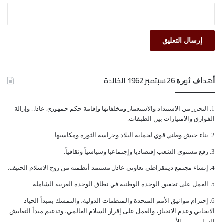
العبث بالنفط اليمني
الفساد الحكومي
اليمن
ﺃﻫﺪﺍﻑ ﺛﻮﺭﺓ 26 ﺳﺒﺘﻤﺒﺮ 1962 الخالدة
حرب اليمن
شكرة صافر
ﺍﻟﺘﺤﺮﺭ ﻣﻦ ﺍﻻﺳﺘﺒﺪﺍﺩ ﻭﺍﻻﺳﺘﻌﻤﺎﺭ ﻭﻣﺨﻠﻔﺎﺗﻬﺎ ﻭﺇﻗﺎﻣﺔ ﺣﻜﻢ ﺟﻤﻬﻮﺭﻱ ﻋﺎﺩﻝ ﻭﺇﺯﺍﻟﺔ
ﺍﻟﻔﻮﺍﺭﻕ ﻭﺍﻻﻣﺘﻴﺎﺯﺍﺕ ﺑﻴﻦ ﺍﻟﻄﺒﻘﺎﺕ.
ﺑﻨﺎﺀ ﺟﻴﺶ ﻭﻃﻨﻲ ﻗﻮﻱ ﻟﺤﻤﺎﻳﺔ ﺍﻟﺒﻼﺩ ﻭﺣﺮﺍﺳﺔ ﺍﻟﺜﻮﺭﺓ ﻭﻣﻜﺎﺳﺒﻬﺎ.
ﺭﻓﻊ ﻣﺴﺘﻮﻯ ﺍﻟﺸﻌﺐ ﺇﻗﺘﺼﺎﺩﻳﺎ ﻭﺇﺟﺘﻤﺎﻋﻴﺎ ﻭﺳﻴﺎﺳﻴﺎً ﻭﺛﻘﺎﻓﻴﺎً.
ﺇﻧﺸﺎﺀ ﻣﺠﺘﻤﻊ ﺩﻳﻤﻘﺮﺍﻃﻲ ﺗﻌﺎﻭﻧﻲ ﻋﺎﺩﻝ ﻣﺴﺘﻤﺪ ﺃﻧﻈﻤﺘﻪ ﻣﻦ ﺭﻭﺡ ﺍﻻﺳﻼﻡ ﺍﻟﺤﻨﻴﻒ.
ﺍﻟﻌﻤﻞ ﻋﻠﻰ ﺗﺤﻘﻴﻖ ﺍﻟﻮﺣﺪﺓ ﺍﻟﻮﻃﻨﻴﺔ ﻓﻲ ﻧﻄﺎﻕ ﺍﻟﻮﺣﺪﺓ ﺍﻟﻌﺮﺑﻴﺔ ﺍﻟﺸﺎﻣﻠﺔ.
ﺇﺣﺘﺮﺍﻡ ﻣﻮﺍﺛﻴﻖ الأﻣﻢ ﺍﻟﻤﺘﺤﺪﺓ ﻭﺍﻟﻤﻨﻈﻤﺎﺕ ﺍﻟﺪﻭﻟﻴﺔ، ﻭﺍﻟﺘﻤﺴﻚ ﺑﻤﺒﺪﺃ ﺍﻟﺤﻴﺎﺩ
ﺍﻻﻳﺠﺎﺑﻲ ﻭﻋﺪﻡ ﺍﻻﻧﺤﻴﺎﺯ، ﻭﺍﻟﻌﻤﻞ ﻋﻠﻰ ﺇﻗﺮﺍﺭ ﺍﻟﺴﻼﻡ ﺍﻟﻌﺎﻟﻤﻲ، ﻭﺗﺪﻋﻴﻢ ﻣﺒﺪﺃ ﺍﻟﺘﻌﺎﻳﺶ
ﺍﻟﺴﻠﻤﻲ ﺑﻴﻦ ﺍﻷﻣﻢ.