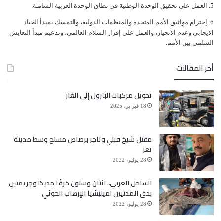
ﺍﻟﻌﻤﻞ ﻋﻠﻰ ﺗﺤﻘﻴﻖ ﺍﻟﻮﺣﺪﺓ ﺍﻟﻮﻃﻨﻴﺔ ﻓﻲ ﻧﻄﺎﻕ ﺍﻟﻮﺣﺪﺓ ﺍﻟﻌﺮﺑﻴﺔ ﺍﻟﺸﺎﻣﻠﺔ.
ﺇﺣﺘﺮﺍﻡ ﻣﻮﺍﺛﻴﻖ الأﻣﻢ ﺍﻟﻤﺘﺤﺪﺓ ﻭﺍﻟﻤﻨﻈﻤﺎﺕ ﺍﻟﺪﻭﻟﻴﺔ، ﻭﺍﻟﺘﻤﺴﻚ ﺑﻤﺒﺪﺃ ﺍﻟﺤﻴﺎﺩ
ﺍﻻﻳﺠﺎﺑﻲ ﻭﻋﺪﻡ ﺍﻻﻧﺤﻴﺎﺯ، ﻭﺍﻟﻌﻤﻞ ﻋﻠﻰ ﺇﻗﺮﺍﺭ ﺍﻟﺴﻼﻡ ﺍﻟﻌﺎﻟﻤﻲ، ﻭﺗﺪﻋﻴﻢ ﻣﺒﺪﺃ ﺍﻟﺘﻌﺎﻳﺶ
ﺍﻟﺴﻠﻤﻲ ﺑﻴﻦ ﺍﻷﻣﻢ.
أخر المقالات
تحويل مركبات البترول إلى الغاز
18 فبراير، 2025
مقتل شيخ قبلي وتاجر برصاص مسلح وسط مدينة
تعز
28 يوليو، 2022
الساحل الغربي.. اثنان وستون خرقًا جديدًا وجريمتين
بحق المدنيين لميليشيا الإرهاب الحوثي
28 يوليو، 2022