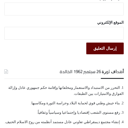
الموقع الإلكتروني
ﺃﻫﺪﺍﻑ ﺛﻮﺭﺓ 26 ﺳﺒﺘﻤﺒﺮ 1962 الخالدة
ﺍﻟﺘﺤﺮﺭ ﻣﻦ ﺍﻻﺳﺘﺒﺪﺍﺩ ﻭﺍﻻﺳﺘﻌﻤﺎﺭ ﻭﻣﺨﻠﻔﺎﺗﻬﺎ ﻭﺇﻗﺎﻣﺔ ﺣﻜﻢ ﺟﻤﻬﻮﺭﻱ ﻋﺎﺩﻝ ﻭﺇﺯﺍﻟﺔ
ﺍﻟﻔﻮﺍﺭﻕ ﻭﺍﻻﻣﺘﻴﺎﺯﺍﺕ ﺑﻴﻦ ﺍﻟﻄﺒﻘﺎﺕ.
ﺑﻨﺎﺀ ﺟﻴﺶ ﻭﻃﻨﻲ ﻗﻮﻱ ﻟﺤﻤﺎﻳﺔ ﺍﻟﺒﻼﺩ ﻭﺣﺮﺍﺳﺔ ﺍﻟﺜﻮﺭﺓ ﻭﻣﻜﺎﺳﺒﻬﺎ.
ﺭﻓﻊ ﻣﺴﺘﻮﻯ ﺍﻟﺸﻌﺐ ﺇﻗﺘﺼﺎﺩﻳﺎ ﻭﺇﺟﺘﻤﺎﻋﻴﺎ ﻭﺳﻴﺎﺳﻴﺎً ﻭﺛﻘﺎﻓﻴﺎً.
ﺇﻧﺸﺎﺀ ﻣﺠﺘﻤﻊ ﺩﻳﻤﻘﺮﺍﻃﻲ ﺗﻌﺎﻭﻧﻲ ﻋﺎﺩﻝ ﻣﺴﺘﻤﺪ ﺃﻧﻈﻤﺘﻪ ﻣﻦ ﺭﻭﺡ ﺍﻻﺳﻼﻡ ﺍﻟﺤﻨﻴﻒ.