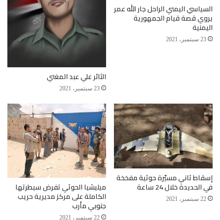
السياسي اليمني الراحل جار الله عمر
يروي قصة قيام الجمهورية
اليمنية
23 سبتمبر، 2021
وأخمدت الحركة الحوثية الحديث عن اغتيال حسن زيد،
بمسرحية تمثيلية في يومها الثاني، غير أن إقالة نبيل الوزير
الثائر علي عبد المغني
أحدثت جديلا بين حامد والمشاط، ففيما أعلن حامد أن ذلك
23 سبتمبر، 2021
مقدمة لتغييرات جديدة، خرج مهدي المشاط الأربعاء بكلمة
قال فيها “أنا شخصيا من أوقف هذه الإجراءات لأنه قلت
بعد الإنذار تأتي العقوبة”.
إسقاط ثاني مسيّرة حوثية مفخخة
ميليشيا الحوثي تفرض سيطرتها
في الحديدة خلال 24 ساعة
الكاملة على مركز مديرية حريب
22 سبتمبر، 2021
وتعيد مليشيا الحوثي، ترتيب أعمالها في صنعاء بوتيرة عالية
جنوبي مأرب
22 سبتمبر، 2021