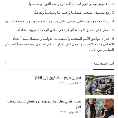
ﺑﻨﺎﺀ ﺟﻴﺶ ﻭﻃﻨﻲ ﻗﻮﻱ ﻟﺤﻤﺎﻳﺔ ﺍﻟﺒﻼﺩ ﻭﺣﺮﺍﺳﺔ ﺍﻟﺜﻮﺭﺓ ﻭﻣﻜﺎﺳﺒﻬﺎ.
ﺭﻓﻊ ﻣﺴﺘﻮﻯ ﺍﻟﺸﻌﺐ ﺇﻗﺘﺼﺎﺩﻳﺎ ﻭﺇﺟﺘﻤﺎﻋﻴﺎ ﻭﺳﻴﺎﺳﻴﺎً ﻭﺛﻘﺎﻓﻴﺎً.
ﺇﻧﺸﺎﺀ ﻣﺠﺘﻤﻊ ﺩﻳﻤﻘﺮﺍﻃﻲ ﺗﻌﺎﻭﻧﻲ ﻋﺎﺩﻝ ﻣﺴﺘﻤﺪ ﺃﻧﻈﻤﺘﻪ ﻣﻦ ﺭﻭﺡ ﺍﻻﺳﻼﻡ ﺍﻟﺤﻨﻴﻒ.
ﺍﻟﻌﻤﻞ ﻋﻠﻰ ﺗﺤﻘﻴﻖ ﺍﻟﻮﺣﺪﺓ ﺍﻟﻮﻃﻨﻴﺔ ﻓﻲ ﻧﻄﺎﻕ ﺍﻟﻮﺣﺪﺓ ﺍﻟﻌﺮﺑﻴﺔ ﺍﻟﺸﺎﻣﻠﺔ.
ﺇﺣﺘﺮﺍﻡ ﻣﻮﺍﺛﻴﻖ الأﻣﻢ ﺍﻟﻤﺘﺤﺪﺓ ﻭﺍﻟﻤﻨﻈﻤﺎﺕ ﺍﻟﺪﻭﻟﻴﺔ، ﻭﺍﻟﺘﻤﺴﻚ ﺑﻤﺒﺪﺃ ﺍﻟﺤﻴﺎﺩ
ﺍﻻﻳﺠﺎﺑﻲ ﻭﻋﺪﻡ ﺍﻻﻧﺤﻴﺎﺯ، ﻭﺍﻟﻌﻤﻞ ﻋﻠﻰ ﺇﻗﺮﺍﺭ ﺍﻟﺴﻼﻡ ﺍﻟﻌﺎﻟﻤﻲ، ﻭﺗﺪﻋﻴﻢ ﻣﺒﺪﺃ ﺍﻟﺘﻌﺎﻳﺶ
ﺍﻟﺴﻠﻤﻲ ﺑﻴﻦ ﺍﻷﻣﻢ.
أخر المقالات
تحويل مركبات البترول إلى الغاز
18 فبراير، 2025
مقتل شيخ قبلي وتاجر برصاص مسلح وسط مدينة
تعز
28 يوليو، 2022