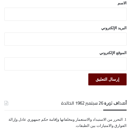
*
الاسم
البريد الإلكتروني
الموقع الإلكتروني
ﺃﻫﺪﺍﻑ ﺛﻮﺭﺓ 26 ﺳﺒﺘﻤﺒﺮ 1962 الخالدة
ﺍﻟﺘﺤﺮﺭ ﻣﻦ ﺍﻻﺳﺘﺒﺪﺍﺩ ﻭﺍﻻﺳﺘﻌﻤﺎﺭ ﻭﻣﺨﻠﻔﺎﺗﻬﺎ ﻭﺇﻗﺎﻣﺔ ﺣﻜﻢ ﺟﻤﻬﻮﺭﻱ ﻋﺎﺩﻝ ﻭﺇﺯﺍﻟﺔ
ﺍﻟﻔﻮﺍﺭﻕ ﻭﺍﻻﻣﺘﻴﺎﺯﺍﺕ ﺑﻴﻦ ﺍﻟﻄﺒﻘﺎﺕ.