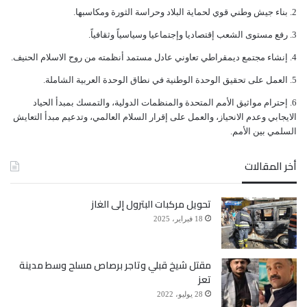
ﺑﻨﺎﺀ ﺟﻴﺶ ﻭﻃﻨﻲ ﻗﻮﻱ ﻟﺤﻤﺎﻳﺔ ﺍﻟﺒﻼﺩ ﻭﺣﺮﺍﺳﺔ ﺍﻟﺜﻮﺭﺓ ﻭﻣﻜﺎﺳﺒﻬﺎ.
ﺭﻓﻊ ﻣﺴﺘﻮﻯ ﺍﻟﺸﻌﺐ ﺇﻗﺘﺼﺎﺩﻳﺎ ﻭﺇﺟﺘﻤﺎﻋﻴﺎ ﻭﺳﻴﺎﺳﻴﺎً ﻭﺛﻘﺎﻓﻴﺎً.
ﺇﻧﺸﺎﺀ ﻣﺠﺘﻤﻊ ﺩﻳﻤﻘﺮﺍﻃﻲ ﺗﻌﺎﻭﻧﻲ ﻋﺎﺩﻝ ﻣﺴﺘﻤﺪ ﺃﻧﻈﻤﺘﻪ ﻣﻦ ﺭﻭﺡ ﺍﻻﺳﻼﻡ ﺍﻟﺤﻨﻴﻒ.
ﺍﻟﻌﻤﻞ ﻋﻠﻰ ﺗﺤﻘﻴﻖ ﺍﻟﻮﺣﺪﺓ ﺍﻟﻮﻃﻨﻴﺔ ﻓﻲ ﻧﻄﺎﻕ ﺍﻟﻮﺣﺪﺓ ﺍﻟﻌﺮﺑﻴﺔ ﺍﻟﺸﺎﻣﻠﺔ.
ﺇﺣﺘﺮﺍﻡ ﻣﻮﺍﺛﻴﻖ الأﻣﻢ ﺍﻟﻤﺘﺤﺪﺓ ﻭﺍﻟﻤﻨﻈﻤﺎﺕ ﺍﻟﺪﻭﻟﻴﺔ، ﻭﺍﻟﺘﻤﺴﻚ ﺑﻤﺒﺪﺃ ﺍﻟﺤﻴﺎﺩ
ﺍﻻﻳﺠﺎﺑﻲ ﻭﻋﺪﻡ ﺍﻻﻧﺤﻴﺎﺯ، ﻭﺍﻟﻌﻤﻞ ﻋﻠﻰ ﺇﻗﺮﺍﺭ ﺍﻟﺴﻼﻡ ﺍﻟﻌﺎﻟﻤﻲ، ﻭﺗﺪﻋﻴﻢ ﻣﺒﺪﺃ ﺍﻟﺘﻌﺎﻳﺶ
ﺍﻟﺴﻠﻤﻲ ﺑﻴﻦ ﺍﻷﻣﻢ.
أخر المقالات
تحويل مركبات البترول إلى الغاز
18 فبراير، 2025
مقتل شيخ قبلي وتاجر برصاص مسلح وسط مدينة
تعز
28 يوليو، 2022