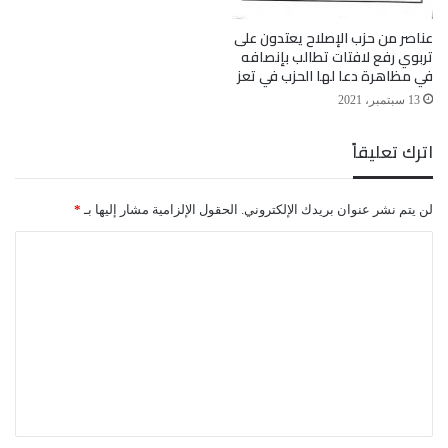
المحافظات التي لاتزال تحت سيطرة المليشيات الحوثية
عناصر من حزب الإصلاح يعتدون على
المدعومة إيرانياً
تربوي رفع لافتات تطالب بإنصافه
في مظاهرة دعا لها الحزب في تعز
13 سبتمبر، 2021
اترك تعليقاً
لن يتم نشر عنوان بريدك الإلكتروني.
الحقول الإلزامية مشار إليها بـ
*
ا
ل
ت
ع
ل
ي
ق