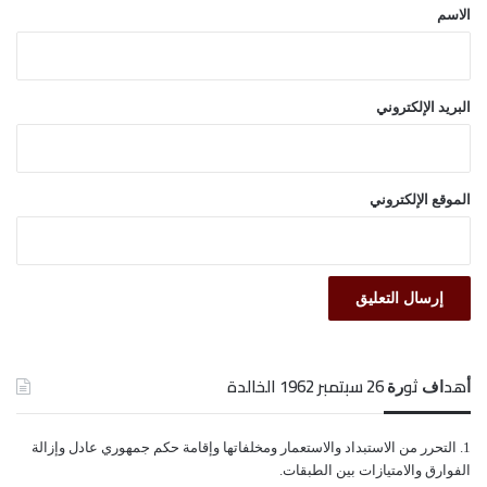
*
الاسم
الساحل الغربي
القوات المشتركة
تعز
البريد الإلكتروني
الموقع الإلكتروني
ﺃﻫﺪﺍﻑ ﺛﻮﺭﺓ 26 ﺳﺒﺘﻤﺒﺮ 1962 الخالدة
ﺍﻟﺘﺤﺮﺭ ﻣﻦ ﺍﻻﺳﺘﺒﺪﺍﺩ ﻭﺍﻻﺳﺘﻌﻤﺎﺭ ﻭﻣﺨﻠﻔﺎﺗﻬﺎ ﻭﺇﻗﺎﻣﺔ ﺣﻜﻢ ﺟﻤﻬﻮﺭﻱ ﻋﺎﺩﻝ ﻭﺇﺯﺍﻟﺔ
ﺍﻟﻔﻮﺍﺭﻕ ﻭﺍﻻﻣﺘﻴﺎﺯﺍﺕ ﺑﻴﻦ ﺍﻟﻄﺒﻘﺎﺕ.