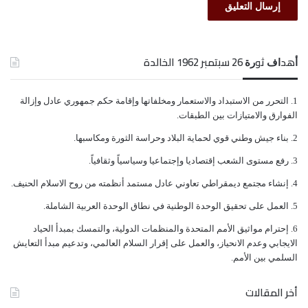
ﺃﻫﺪﺍﻑ ﺛﻮﺭﺓ 26 ﺳﺒﺘﻤﺒﺮ 1962 الخالدة
ﺍﻟﺘﺤﺮﺭ ﻣﻦ ﺍﻻﺳﺘﺒﺪﺍﺩ ﻭﺍﻻﺳﺘﻌﻤﺎﺭ ﻭﻣﺨﻠﻔﺎﺗﻬﺎ ﻭﺇﻗﺎﻣﺔ ﺣﻜﻢ ﺟﻤﻬﻮﺭﻱ ﻋﺎﺩﻝ ﻭﺇﺯﺍﻟﺔ
ﺍﻟﻔﻮﺍﺭﻕ ﻭﺍﻻﻣﺘﻴﺎﺯﺍﺕ ﺑﻴﻦ ﺍﻟﻄﺒﻘﺎﺕ.
ﺑﻨﺎﺀ ﺟﻴﺶ ﻭﻃﻨﻲ ﻗﻮﻱ ﻟﺤﻤﺎﻳﺔ ﺍﻟﺒﻼﺩ ﻭﺣﺮﺍﺳﺔ ﺍﻟﺜﻮﺭﺓ ﻭﻣﻜﺎﺳﺒﻬﺎ.
ﺭﻓﻊ ﻣﺴﺘﻮﻯ ﺍﻟﺸﻌﺐ ﺇﻗﺘﺼﺎﺩﻳﺎ ﻭﺇﺟﺘﻤﺎﻋﻴﺎ ﻭﺳﻴﺎﺳﻴﺎً ﻭﺛﻘﺎﻓﻴﺎً.
ﺇﻧﺸﺎﺀ ﻣﺠﺘﻤﻊ ﺩﻳﻤﻘﺮﺍﻃﻲ ﺗﻌﺎﻭﻧﻲ ﻋﺎﺩﻝ ﻣﺴﺘﻤﺪ ﺃﻧﻈﻤﺘﻪ ﻣﻦ ﺭﻭﺡ ﺍﻻﺳﻼﻡ ﺍﻟﺤﻨﻴﻒ.
ﺍﻟﻌﻤﻞ ﻋﻠﻰ ﺗﺤﻘﻴﻖ ﺍﻟﻮﺣﺪﺓ ﺍﻟﻮﻃﻨﻴﺔ ﻓﻲ ﻧﻄﺎﻕ ﺍﻟﻮﺣﺪﺓ ﺍﻟﻌﺮﺑﻴﺔ ﺍﻟﺸﺎﻣﻠﺔ.
ﺇﺣﺘﺮﺍﻡ ﻣﻮﺍﺛﻴﻖ الأﻣﻢ ﺍﻟﻤﺘﺤﺪﺓ ﻭﺍﻟﻤﻨﻈﻤﺎﺕ ﺍﻟﺪﻭﻟﻴﺔ، ﻭﺍﻟﺘﻤﺴﻚ ﺑﻤﺒﺪﺃ ﺍﻟﺤﻴﺎﺩ
ﺍﻻﻳﺠﺎﺑﻲ ﻭﻋﺪﻡ ﺍﻻﻧﺤﻴﺎﺯ، ﻭﺍﻟﻌﻤﻞ ﻋﻠﻰ ﺇﻗﺮﺍﺭ ﺍﻟﺴﻼﻡ ﺍﻟﻌﺎﻟﻤﻲ، ﻭﺗﺪﻋﻴﻢ ﻣﺒﺪﺃ ﺍﻟﺘﻌﺎﻳﺶ
ﺍﻟﺴﻠﻤﻲ ﺑﻴﻦ ﺍﻷﻣﻢ.
أخر المقالات