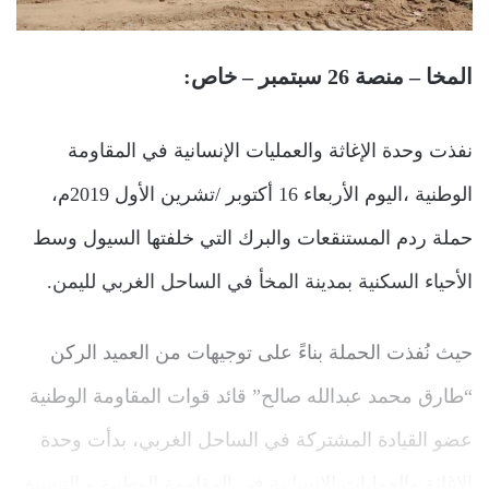
المخا – منصة 26 سبتمبر – خاص:
نفذت وحدة الإغاثة والعمليات الإنسانية في المقاومة
الوطنية ،اليوم الأربعاء 16 أكتوبر /تشرين الأول 2019م،
حملة ردم المستنقعات والبرك التي خلفتها السيول وسط
الأحياء السكنية بمدينة المخأ في الساحل الغربي لليمن.
حيث نُفذت الحملة بناءً على توجيهات من العميد الركن
“طارق محمد عبدالله صالح” قائد قوات المقاومة الوطنية
عضو القيادة المشتركة في الساحل الغربي، بدأت وحدة
الإغاثة والعمليات الإنسانية في المقاومة الوطنية وبالتنسيق