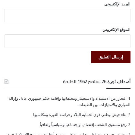
البريد الإلكتروني
الدخل المحدود بمنطقة عريض آل الشيخ في مديرية
مرخة السفلى في شبوة، وذلك في إطار جهودها الإنسانية
والإغاثية التي تبذلها على مختلف الصعد لمساعدة الأشقاء
الموقع الإلكتروني
في اليمن والتخفيف من معاناتهم وتحسين ظروفهم
المعيشية.
وبلغ عدد السلال الغذائية التي تم توزيعها منذ بداية عام
ﺃﻫﺪﺍﻑ ﺛﻮﺭﺓ 26 ﺳﺒﺘﻤﺒﺮ 1962 الخالدة
التسامح 30578 سلة غذائية، استهدفت 141787 فرداً من
الأسر المحتاجة والمتضررة في المحافظة.
ﺍﻟﺘﺤﺮﺭ ﻣﻦ ﺍﻻﺳﺘﺒﺪﺍﺩ ﻭﺍﻻﺳﺘﻌﻤﺎﺭ ﻭﻣﺨﻠﻔﺎﺗﻬﺎ ﻭﺇﻗﺎﻣﺔ ﺣﻜﻢ ﺟﻤﻬﻮﺭﻱ ﻋﺎﺩﻝ ﻭﺇﺯﺍﻟﺔ
ﺍﻟﻔﻮﺍﺭﻕ ﻭﺍﻻﻣﺘﻴﺎﺯﺍﺕ ﺑﻴﻦ ﺍﻟﻄﺒﻘﺎﺕ.
ﺑﻨﺎﺀ ﺟﻴﺶ ﻭﻃﻨﻲ ﻗﻮﻱ ﻟﺤﻤﺎﻳﺔ ﺍﻟﺒﻼﺩ ﻭﺣﺮﺍﺳﺔ ﺍﻟﺜﻮﺭﺓ ﻭﻣﻜﺎﺳﺒﻬﺎ.
كما قام الهلال الأحمر بتنفيذ حملات إغاثية لمساعدة
ﺭﻓﻊ ﻣﺴﺘﻮﻯ ﺍﻟﺸﻌﺐ ﺇﻗﺘﺼﺎﺩﻳﺎ ﻭﺇﺟﺘﻤﺎﻋﻴﺎ ﻭﺳﻴﺎﺳﻴﺎً ﻭﺛﻘﺎﻓﻴﺎً.
متضرري السيول في الساحل الغربي، حيث وزعت الفرق
ﺇﻧﺸﺎﺀ ﻣﺠﺘﻤﻊ ﺩﻳﻤﻘﺮﺍﻃﻲ ﺗﻌﺎﻭﻧﻲ ﻋﺎﺩﻝ ﻣﺴﺘﻤﺪ ﺃﻧﻈﻤﺘﻪ ﻣﻦ ﺭﻭﺡ ﺍﻻﺳﻼﻡ ﺍﻟﺤﻨﻴﻒ.