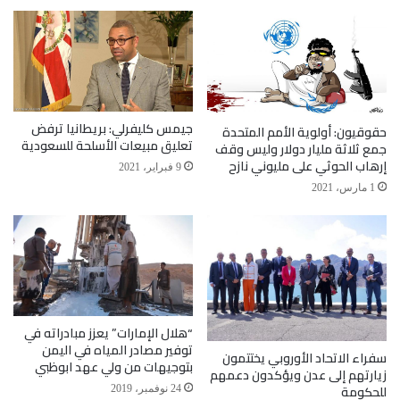
الإمارات بدأت حملة استجابة عاجلة تتمثل بمواد إغاثية
وتوفير الأدوية لمستشفيات المحافظة، وتدشين حملة
نظافة واسعة، ومواساة أسر الشهداء والجرحى، وتقديم
جيمس كليفرلي: بريطانيا ترفض
حقوقيون: أولوية الأمم المتحدة
المساعدات لهم. معرباً عن تقديره وامتنانه لهذه
تعليق مبيعات الأسلحة للسعودية
جمع ثلاثة مليار دولار وليس وقف
إرهاب الحوثي على مليوني نازح
المساعدات.
9 فبراير، 2021
1 مارس، 2021
فيما أعرب المواطنون المستفيدون عن فرحتهم وسعادتهم
بوصول الحملة الإغاثية التي تقوم بها الإمارات في أبين.
وسيّر الهلال الأحمر قافلة إغاثية إلى منطقة الخداد بمديرية
“هلال الإمارات” يعزز مبادراته في
توفير مصادر المياه في اليمن
تبن في محافظة لحج، تعد الأولى التي تصل إلى المنطقة.
سفراء الاتحاد الأوروبي يختتمون
بتوجيهات من ولي عهد ابوظبي
زيارتهم إلى عدن ويؤكدون دعمهم
للحكومة
24 نوفمبر، 2019