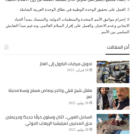
التطوعية 180 ألف سلة غذائية، استفاد منها مليون و260
ﺍﻟﻌﻤﻞ ﻋﻠﻰ ﺗﺤﻘﻴﻖ ﺍﻟﻮﺣﺪﺓ ﺍﻟﻮﻃﻨﻴﺔ ﻓﻲ ﻧﻄﺎﻕ ﺍﻟﻮﺣﺪﺓ ﺍﻟﻌﺮﺑﻴﺔ ﺍﻟﺸﺎﻣﻠﺔ.
ألف نسمة منذ بدء عام التسامح 2019 إلى سبتمبر الجاري.
ﺇﺣﺘﺮﺍﻡ ﻣﻮﺍﺛﻴﻖ الأﻣﻢ ﺍﻟﻤﺘﺤﺪﺓ ﻭﺍﻟﻤﻨﻈﻤﺎﺕ ﺍﻟﺪﻭﻟﻴﺔ، ﻭﺍﻟﺘﻤﺴﻚ ﺑﻤﺒﺪﺃ ﺍﻟﺤﻴﺎﺩ
ﺍﻻﻳﺠﺎﺑﻲ ﻭﻋﺪﻡ ﺍﻻﻧﺤﻴﺎﺯ، ﻭﺍﻟﻌﻤﻞ ﻋﻠﻰ ﺇﻗﺮﺍﺭ ﺍﻟﺴﻼﻡ ﺍﻟﻌﺎﻟﻤﻲ، ﻭﺗﺪﻋﻴﻢ ﻣﺒﺪﺃ ﺍﻟﺘﻌﺎﻳﺶ
ﺍﻟﺴﻠﻤﻲ ﺑﻴﻦ ﺍﻷﻣﻢ.
إلى ذلك، دشنت هيئة الهلال الأحمر بحضور ممثلي
أخر المقالات
السلطات المحلية اليمنية حملة «العودة إلى المدرسة في
الساحل الغربي» بافتتاح مدرسة وتأثيثها وتوزيع الحقيبة
تحويل مركبات البترول إلى الغاز
18 فبراير، 2025
المدرسية على طلابها، وذلك ضمن 16 مدرسة دمرتها
الحرب التي تشنها ميليشيات الحوثي الإرهابية على أبناء
مقتل شيخ قبلي وتاجر برصاص مسلح وسط مدينة
تعز
الشعب، وسيتم افتتاحها في أعقاب إعادة ترميمها وتأهيلها
28 يوليو، 2022
بدعم من الإمارات.
الساحل الغربي.. اثنان وستون خرقًا جديدًا وجريمتين
بحق المدنيين لميليشيا الإرهاب الحوثي
وتتضمن الحملة التي تم تدشينها من مديرية المخا
28 يوليو، 2022