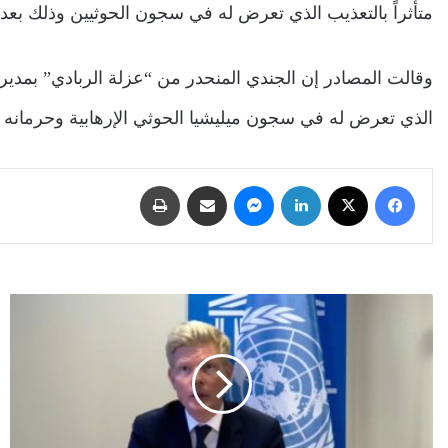
متأثراً بالتعذيب الذي تعرض له في سجون الحوثيين وذلك بعد 
وقالت المصادر إن الجندي المنحدر من “عزلة الربادي” بمدي
الذي تعرض له في سجون ميليشيا الحوثي الإرهابية وحرمانه م
فيسبوك
‫X
لينكدإن
ماسنجر
مشاركة عبر البريد
طباعة
الشرعية
توافق
على
تمديد
الهدنة
دون
تحديد