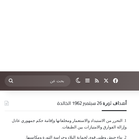
‫X
فيسبوك
ملخص الموقع RSS
إضافة عمود جانبي
الوضع المظلم
بحث
عن
ﺃﻫﺪﺍﻑ ﺛﻮﺭﺓ 26 ﺳﺒﺘﻤﺒﺮ 1962 الخالدة
ﺍﻟﺘﺤﺮﺭ ﻣﻦ ﺍﻻﺳﺘﺒﺪﺍﺩ ﻭﺍﻻﺳﺘﻌﻤﺎﺭ ﻭﻣﺨﻠﻔﺎﺗﻬﺎ ﻭﺇﻗﺎﻣﺔ ﺣﻜﻢ ﺟﻤﻬﻮﺭﻱ ﻋﺎﺩﻝ
ﻭﺇﺯﺍﻟﺔ ﺍﻟﻔﻮﺍﺭﻕ ﻭﺍﻻﻣﺘﻴﺎﺯﺍﺕ ﺑﻴﻦ ﺍﻟﻄﺒﻘﺎﺕ.
ﺑﻨﺎﺀ ﺟﻴﺶ ﻭﻃﻨﻲ ﻗﻮﻱ ﻟﺤﻤﺎﻳﺔ ﺍﻟﺒﻼﺩ ﻭﺣﺮﺍﺳﺔ ﺍﻟﺜﻮﺭﺓ ﻭﻣﻜﺎﺳﺒﻬﺎ.