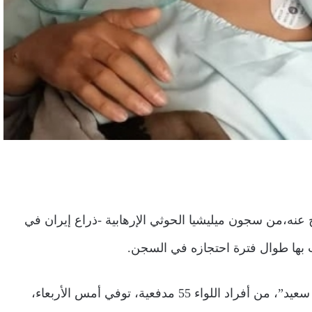
اج عنه،من سجون ميليشيا الحوثي الإرهابية -ذراع إيران في
ب بها طوال فترة احتجازه في السجن.
مصادر عسكرية، أكدت بأن المفرج عنه “ياسين صادق محمد سعيد”، من أفراد اللواء 55 مدفعية، توفي أمس الأربعاء،