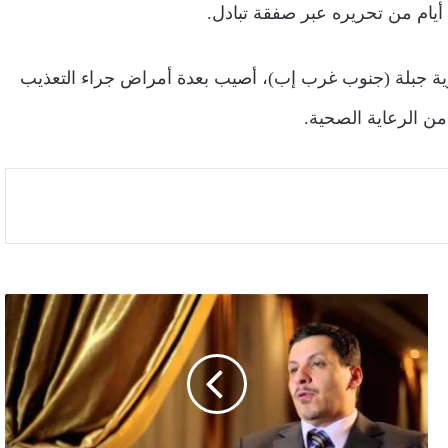
أيام من تحريره عبر صفقة تبادل.
رية جبلة (جنوب غرب إب)، أصيب بعدة أمراض جراء التعذيب
ن الرعاية الصحية.
وزير
الخارجية
يبحث
مع
الممثلة
القطرية
للأمم