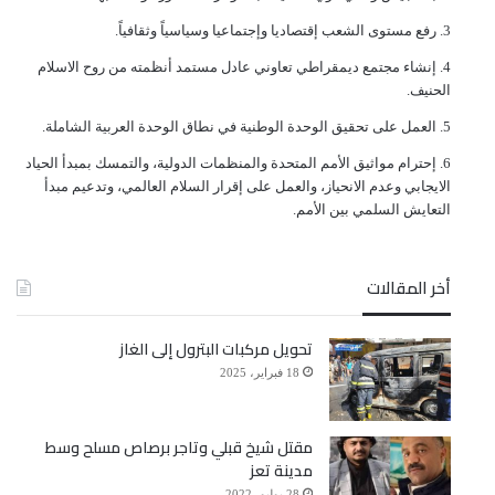
ﺭﻓﻊ ﻣﺴﺘﻮﻯ ﺍﻟﺸﻌﺐ ﺇﻗﺘﺼﺎﺩﻳﺎ ﻭﺇﺟﺘﻤﺎﻋﻴﺎ ﻭﺳﻴﺎﺳﻴﺎً ﻭﺛﻘﺎﻓﻴﺎً.
ﺇﻧﺸﺎﺀ ﻣﺠﺘﻤﻊ ﺩﻳﻤﻘﺮﺍﻃﻲ ﺗﻌﺎﻭﻧﻲ ﻋﺎﺩﻝ ﻣﺴﺘﻤﺪ ﺃﻧﻈﻤﺘﻪ ﻣﻦ ﺭﻭﺡ ﺍﻻﺳﻼﻡ
ﺍﻟﺤﻨﻴﻒ.
ﺍﻟﻌﻤﻞ ﻋﻠﻰ ﺗﺤﻘﻴﻖ ﺍﻟﻮﺣﺪﺓ ﺍﻟﻮﻃﻨﻴﺔ ﻓﻲ ﻧﻄﺎﻕ ﺍﻟﻮﺣﺪﺓ ﺍﻟﻌﺮﺑﻴﺔ ﺍﻟﺸﺎﻣﻠﺔ.
ﺇﺣﺘﺮﺍﻡ ﻣﻮﺍﺛﻴﻖ الأﻣﻢ ﺍﻟﻤﺘﺤﺪﺓ ﻭﺍﻟﻤﻨﻈﻤﺎﺕ ﺍﻟﺪﻭﻟﻴﺔ، ﻭﺍﻟﺘﻤﺴﻚ ﺑﻤﺒﺪﺃ ﺍﻟﺤﻴﺎﺩ
ﺍﻻﻳﺠﺎﺑﻲ ﻭﻋﺪﻡ ﺍﻻﻧﺤﻴﺎﺯ، ﻭﺍﻟﻌﻤﻞ ﻋﻠﻰ ﺇﻗﺮﺍﺭ ﺍﻟﺴﻼﻡ ﺍﻟﻌﺎﻟﻤﻲ، ﻭﺗﺪﻋﻴﻢ ﻣﺒﺪﺃ
ﺍﻟﺘﻌﺎﻳﺶ ﺍﻟﺴﻠﻤﻲ ﺑﻴﻦ ﺍﻷﻣﻢ.
أخر المقالات
تحويل مركبات البترول إلى الغاز
18 فبراير، 2025
مقتل شيخ قبلي وتاجر برصاص مسلح وسط
مدينة تعز
28 يوليو، 2022