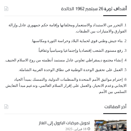
كما أظهرت المسوحات أن (289) مخيماً تضم (33,888)
ﺃﻫﺪﺍﻑ ﺛﻮﺭﺓ 26 ﺳﺒﺘﻤﺒﺮ 1962 الخالدة
اسرة بنسبة (58%) من المخيمات (43%) من الأسر مهددة
ﺍﻟﺘﺤﺮﺭ ﻣﻦ ﺍﻻﺳﺘﺒﺪﺍﺩ ﻭﺍﻻﺳﺘﻌﻤﺎﺭ ﻭﻣﺨﻠﻔﺎﺗﻬﺎ ﻭﺇﻗﺎﻣﺔ ﺣﻜﻢ ﺟﻤﻬﻮﺭﻱ ﻋﺎﺩﻝ ﻭﺇﺯﺍﻟﺔ
بالسيول والفيضانات من اجمالي عدد المخيمات والاسر
ﺍﻟﻔﻮﺍﺭﻕ ﻭﺍﻻﻣﺘﻴﺎﺯﺍﺕ ﺑﻴﻦ ﺍﻟﻄﺒﻘﺎﺕ.
بالتوالي.
ﺑﻨﺎﺀ ﺟﻴﺶ ﻭﻃﻨﻲ ﻗﻮﻱ ﻟﺤﻤﺎﻳﺔ ﺍﻟﺒﻼﺩ ﻭﺣﺮﺍﺳﺔ ﺍﻟﺜﻮﺭﺓ ﻭﻣﻜﺎﺳﺒﻬﺎ.
ﺭﻓﻊ ﻣﺴﺘﻮﻯ ﺍﻟﺸﻌﺐ ﺇﻗﺘﺼﺎﺩﻳﺎ ﻭﺇﺟﺘﻤﺎﻋﻴﺎ ﻭﺳﻴﺎﺳﻴﺎً ﻭﺛﻘﺎﻓﻴﺎً.
وكشفت نتائج المسح عن أن (86) من مخيمات النازحين
ﺇﻧﺸﺎﺀ ﻣﺠﺘﻤﻊ ﺩﻳﻤﻘﺮﺍﻃﻲ ﺗﻌﺎﻭﻧﻲ ﻋﺎﺩﻝ ﻣﺴﺘﻤﺪ ﺃﻧﻈﻤﺘﻪ ﻣﻦ ﺭﻭﺡ ﺍﻻﺳﻼﻡ ﺍﻟﺤﻨﻴﻒ.
ﺍﻟﻌﻤﻞ ﻋﻠﻰ ﺗﺤﻘﻴﻖ ﺍﻟﻮﺣﺪﺓ ﺍﻟﻮﻃﻨﻴﺔ ﻓﻲ ﻧﻄﺎﻕ ﺍﻟﻮﺣﺪﺓ ﺍﻟﻌﺮﺑﻴﺔ ﺍﻟﺸﺎﻣﻠﺔ.
تقع في أراضي تابعة للدولة ،فيما هناك (462) مخيما تقع
ﺇﺣﺘﺮﺍﻡ ﻣﻮﺍﺛﻴﻖ الأﻣﻢ ﺍﻟﻤﺘﺤﺪﺓ ﻭﺍﻟﻤﻨﻈﻤﺎﺕ ﺍﻟﺪﻭﻟﻴﺔ، ﻭﺍﻟﺘﻤﺴﻚ ﺑﻤﺒﺪﺃ ﺍﻟﺤﻴﺎﺩ
في أراضي ملك خاص.
ﺍﻻﻳﺠﺎﺑﻲ ﻭﻋﺪﻡ ﺍﻻﻧﺤﻴﺎﺯ، ﻭﺍﻟﻌﻤﻞ ﻋﻠﻰ ﺇﻗﺮﺍﺭ ﺍﻟﺴﻼﻡ ﺍﻟﻌﺎﻟﻤﻲ، ﻭﺗﺪﻋﻴﻢ ﻣﺒﺪﺃ ﺍﻟﺘﻌﺎﻳﺶ
ﺍﻟﺴﻠﻤﻲ ﺑﻴﻦ ﺍﻷﻣﻢ.
وكشفت الدراسة عن أن ( 4089) طفلاً يعانون من سوء
أخر المقالات
التغذية من الدرجة الأولى أي بمعدل طفل واحد مصاب
تحويل مركبات البترول إلى الغاز
بسوء التغذية الحاد (الدرجة الأولى) من بين (10) أطفال
18 فبراير، 2025