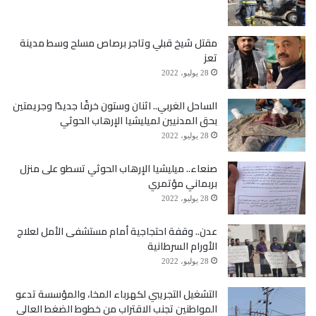
في مخيمات النازحين.
مقتل شيخ قبلي وتاجر برصاص مسلح وسط مدينة
تعز
كما أظهرت أن (21%) من المخيمات تنتشر فيها الحصبة،
28 يوليو، 2022
و(15%) ينتشر فيها الكوليرا، و(14%) من المخيمات ينتشر
الساحل الغربي.. اثنان وستون خرقًا جديدًا وجريمتين
بحق المدنيين لميليشيا الإرهاب الحوثي
فيها اسهال دموي، و(7%) ينتشر فيها الجرب، و(48%)
28 يوليو، 2022
ينتشر فيها امراض جلدية مختلفة، و(61%) ينتشر فيها
صنعاء.. ميليشيا الإرهاب الحوثي تسطو على منزل
اسهال مائي كما ان (56%) من المخيمات ينتشر فيها
بربماني مؤتمري
28 يوليو، 2022
الملاريا.
عدن.. وقفة احتجاجية أمام مستشفى الأمل لعلاج
الأورام السرطانية
28 يوليو، 2022
التشغيل التجريبي لكهرباء المخا، والمؤسسة تدعو
المواطنين تجنب الاقتراب من خطوط الضغط العالي