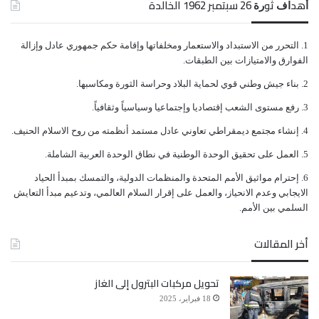
ﺃﻫﺪﺍﻑ ﺛﻮﺭﺓ 26 ﺳﺒﺘﻤﺒﺮ 1962 الخالدة
تزامن مع استهداف الحوثيين مدينة المخا بصاروخ
ﺍﻟﺘﺤﺮﺭ ﻣﻦ ﺍﻻﺳﺘﺒﺪﺍﺩ ﻭﺍﻻﺳﺘﻌﻤﺎﺭ ﻭﻣﺨﻠﻔﺎﺗﻬﺎ ﻭﺇﻗﺎﻣﺔ ﺣﻜﻢ ﺟﻤﻬﻮﺭﻱ ﻋﺎﺩﻝ ﻭﺇﺯﺍﻟﺔ
ومواصلة الحوثيين هجماتهم العابرة للحدود على السعودية.
ﺍﻟﻔﻮﺍﺭﻕ ﻭﺍﻻﻣﺘﻴﺎﺯﺍﺕ ﺑﻴﻦ ﺍﻟﻄﺒﻘﺎﺕ.
بالمقابل شن التحالف بقيادة السعودية غارات جوية، لا
ﺑﻨﺎﺀ ﺟﻴﺶ ﻭﻃﻨﻲ ﻗﻮﻱ ﻟﺤﻤﺎﻳﺔ ﺍﻟﺒﻼﺩ ﻭﺣﺮﺍﺳﺔ ﺍﻟﺜﻮﺭﺓ ﻭﻣﻜﺎﺳﺒﻬﺎ.
ﺭﻓﻊ ﻣﺴﺘﻮﻯ ﺍﻟﺸﻌﺐ ﺇﻗﺘﺼﺎﺩﻳﺎ ﻭﺇﺟﺘﻤﺎﻋﻴﺎ ﻭﺳﻴﺎﺳﻴﺎً ﻭﺛﻘﺎﻓﻴﺎً.
سيما الإعلان عن ضربات على محافظات صنعاء وصعدة
ﺇﻧﺸﺎﺀ ﻣﺠﺘﻤﻊ ﺩﻳﻤﻘﺮﺍﻃﻲ ﺗﻌﺎﻭﻧﻲ ﻋﺎﺩﻝ ﻣﺴﺘﻤﺪ ﺃﻧﻈﻤﺘﻪ ﻣﻦ ﺭﻭﺡ ﺍﻻﺳﻼﻡ ﺍﻟﺤﻨﻴﻒ.
ومأرب في 20 نوفمبر.ولفت التقرير، إلى التدهور الأمني
ﺍﻟﻌﻤﻞ ﻋﻠﻰ ﺗﺤﻘﻴﻖ ﺍﻟﻮﺣﺪﺓ ﺍﻟﻮﻃﻨﻴﺔ ﻓﻲ ﻧﻄﺎﻕ ﺍﻟﻮﺣﺪﺓ ﺍﻟﻌﺮﺑﻴﺔ ﺍﻟﺸﺎﻣﻠﺔ.
في الجنوب، مشيرا إلى انفجار السيارة المفخخة في 9
ﺇﺣﺘﺮﺍﻡ ﻣﻮﺍﺛﻴﻖ الأﻣﻢ ﺍﻟﻤﺘﺤﺪﺓ ﻭﺍﻟﻤﻨﻈﻤﺎﺕ ﺍﻟﺪﻭﻟﻴﺔ، ﻭﺍﻟﺘﻤﺴﻚ ﺑﻤﺒﺪﺃ ﺍﻟﺤﻴﺎﺩ
ﺍﻻﻳﺠﺎﺑﻲ ﻭﻋﺪﻡ ﺍﻻﻧﺤﻴﺎﺯ، ﻭﺍﻟﻌﻤﻞ ﻋﻠﻰ ﺇﻗﺮﺍﺭ ﺍﻟﺴﻼﻡ ﺍﻟﻌﺎﻟﻤﻲ، ﻭﺗﺪﻋﻴﻢ ﻣﺒﺪﺃ ﺍﻟﺘﻌﺎﻳﺶ
تشرين الثاني وقتلت صحفية يمنية حامل في مدينة عدن.
ﺍﻟﺴﻠﻤﻲ ﺑﻴﻦ ﺍﻷﻣﻢ.
أخر المقالات
كما تناول التقرير، الاحتجاجات التي شهدتها محافظات لحج
وتعز وأبين وشبوة تنديدا بالتدهور الاقتصادي وارتفاع
تحويل مركبات البترول إلى الغاز
وأسعار الوقود.
18 فبراير، 2025