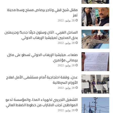
مقتل شيخ قبلي وتاجر برصاص مسلح وسط مدينة
واشار التقرير، إلى استمرار التوترات بين المجلس
تعز
الانتقالي الجنوبي والحكومة، ولا سيما في محافظة شبوة،
28 يوليو، 2022
وسط تعثر تنفيذ اتفاق الرياض، إضافة إلى إخلاء التحالف
الساحل الغربي.. اثنان وستون خرقًا جديدًا وجريمتين
بحق المدنيين لميليشيا الإرهاب الحوثي
بقيادة السعودية معظم قواته من عدن في 11 نوفمبر، ما
28 يوليو، 2022
قد يهدد بانهيار اتفاق الرياض.
صنعاء.. ميليشيا الإرهاب الحوثي تسطو على منزل
بربماني مؤتمري
28 يوليو، 2022
على الصعيد الدبلوماسي، ذكرت التقرير، أن مبعوث الأمم
عدن.. وقفة احتجاجية أمام مستشفى الأمل لعلاج
المتحدة هانز غروندبرغ، واصل جولة الاستماع الإقليمية في
الأورام السرطانية
عدن ومحافظة تعز والعاصمة الإيرانية طهران، ترافق ذلك
28 يوليو، 2022
مع تدهور الوضع الاقتصادي وانخفاض الريال إلى مستوى
التشغيل التجريبي لكهرباء المخا، والمؤسسة تدعو
المواطنين تجنب الاقتراب من خطوط الضغط العالي
قياسي متدني، حيث تجاوز (1500) ريال مقابل الدولار،
28 يوليو، 2022