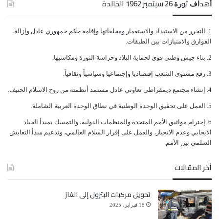
ﺃﻫﺪﺍﻑ ﺛﻮﺭﺓ 26 ﺳﺒﺘﻤﺒﺮ 1962 الخالدة
ﺍﻟﺘﺤﺮﺭ ﻣﻦ ﺍﻻﺳﺘﺒﺪﺍﺩ ﻭﺍﻻﺳﺘﻌﻤﺎﺭ ﻭﻣﺨﻠﻔﺎﺗﻬﺎ ﻭﺇﻗﺎﻣﺔ ﺣﻜﻢ ﺟﻤﻬﻮﺭﻱ ﻋﺎﺩﻝ ﻭﺇﺯﺍﻟﺔ
ﺍﻟﻔﻮﺍﺭﻕ ﻭﺍﻻﻣﺘﻴﺎﺯﺍﺕ ﺑﻴﻦ ﺍﻟﻄﺒﻘﺎﺕ.
وحول خططه المتعلقة بمهمته في اليمن، قال المبعوث
ﺑﻨﺎﺀ ﺟﻴﺶ ﻭﻃﻨﻲ ﻗﻮﻱ ﻟﺤﻤﺎﻳﺔ ﺍﻟﺒﻼﺩ ﻭﺣﺮﺍﺳﺔ ﺍﻟﺜﻮﺭﺓ ﻭﻣﻜﺎﺳﺒﻬﺎ.
الأممي إن ليس من مهامه تعديل أو المطالبة بإلغاء قرار
ﺭﻓﻊ ﻣﺴﺘﻮﻯ ﺍﻟﺸﻌﺐ ﺇﻗﺘﺼﺎﺩﻳﺎ ﻭﺇﺟﺘﻤﺎﻋﻴﺎ ﻭﺳﻴﺎﺳﻴﺎً ﻭﺛﻘﺎﻓﻴﺎً.
مجلس الأمن 2216، الذي يطالب جماعة الحوثيين
ﺇﻧﺸﺎﺀ ﻣﺠﺘﻤﻊ ﺩﻳﻤﻘﺮﺍﻃﻲ ﺗﻌﺎﻭﻧﻲ ﻋﺎﺩﻝ ﻣﺴﺘﻤﺪ ﺃﻧﻈﻤﺘﻪ ﻣﻦ ﺭﻭﺡ ﺍﻻﺳﻼﻡ ﺍﻟﺤﻨﻴﻒ.
ﺍﻟﻌﻤﻞ ﻋﻠﻰ ﺗﺤﻘﻴﻖ ﺍﻟﻮﺣﺪﺓ ﺍﻟﻮﻃﻨﻴﺔ ﻓﻲ ﻧﻄﺎﻕ ﺍﻟﻮﺣﺪﺓ ﺍﻟﻌﺮﺑﻴﺔ ﺍﻟﺸﺎﻣﻠﺔ.
المسلحة بتسليم كل الأراضي التي استولوا عليها، بما في
ﺇﺣﺘﺮﺍﻡ ﻣﻮﺍﺛﻴﻖ الأﻣﻢ ﺍﻟﻤﺘﺤﺪﺓ ﻭﺍﻟﻤﻨﻈﻤﺎﺕ ﺍﻟﺪﻭﻟﻴﺔ، ﻭﺍﻟﺘﻤﺴﻚ ﺑﻤﺒﺪﺃ ﺍﻟﺤﻴﺎﺩ
ذلك صنعاء، ونزع سلاحهم بالكامل، والسماح لحكومة
ﺍﻻﻳﺠﺎﺑﻲ ﻭﻋﺪﻡ ﺍﻻﻧﺤﻴﺎﺯ، ﻭﺍﻟﻌﻤﻞ ﻋﻠﻰ ﺇﻗﺮﺍﺭ ﺍﻟﺴﻼﻡ ﺍﻟﻌﺎﻟﻤﻲ، ﻭﺗﺪﻋﻴﻢ ﻣﺒﺪﺃ ﺍﻟﺘﻌﺎﻳﺶ
ﺍﻟﺴﻠﻤﻲ ﺑﻴﻦ ﺍﻷﻣﻢ.
الرئيس عبدربه منصور هادي باستئناف مسؤولياتها.
أخر المقالات
وأوضح أن مهمته تتمثل في تنفيذ القرار 2216 الذي كُلف
تحويل مركبات البترول إلى الغاز
بموجبه من مجلس الأمن الدولي، وإن تجاوز القرار ليس
18 فبراير، 2025