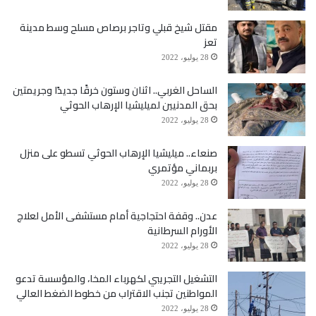
من مهامه التي بدأها قبل ثلاثة أشهر.
مقتل شيخ قبلي وتاجر برصاص مسلح وسط مدينة
تعز
في السياق، قال المدير التنفيذي لمركز صنعاء ماجد
28 يوليو، 2022
المذحجي إن الملتقى يشكل جزءًا من الجهود المبذولة
الساحل الغربي.. اثنان وستون خرقًا جديدًا وجريمتين
لاستكشاف الخيارات الممكنة على المستوى العام،
بحق المدنيين لميليشيا الإرهاب الحوثي
28 يوليو، 2022
والعملية السياسية ليست حصيلة الأطراف السياسية
صنعاء.. ميليشيا الإرهاب الحوثي تسطو على منزل
الحزبية أو المرتبطة بالنزاع، ولكنها جزء من مساهمات
بربماني مؤتمري
28 يوليو، 2022
المجتمع اليمني بكل تركيباته المختلفة.
عدن.. وقفة احتجاجية أمام مستشفى الأمل لعلاج
الأورام السرطانية
وأوضح أن القبيلة جزء حاسم مما يحدث الآن في البلاد لذا
28 يوليو، 2022
من المهم استكشاف خياراتها لوقف الحرب، ومركز صنعاء
التشغيل التجريبي لكهرباء المخا، والمؤسسة تدعو
يرى أن مسار السلام والسياسة والوصول إلى تسوية
المواطنين تجنب الاقتراب من خطوط الضغط العالي
28 يوليو، 2022