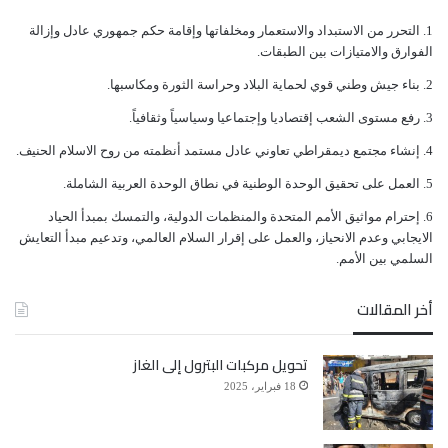
ﺍﻟﺘﺤﺮﺭ ﻣﻦ ﺍﻻﺳﺘﺒﺪﺍﺩ ﻭﺍﻻﺳﺘﻌﻤﺎﺭ ﻭﻣﺨﻠﻔﺎﺗﻬﺎ ﻭﺇﻗﺎﻣﺔ ﺣﻜﻢ ﺟﻤﻬﻮﺭﻱ ﻋﺎﺩﻝ ﻭﺇﺯﺍﻟﺔ
ﺍﻟﻔﻮﺍﺭﻕ ﻭﺍﻻﻣﺘﻴﺎﺯﺍﺕ ﺑﻴﻦ ﺍﻟﻄﺒﻘﺎﺕ.
ﺑﻨﺎﺀ ﺟﻴﺶ ﻭﻃﻨﻲ ﻗﻮﻱ ﻟﺤﻤﺎﻳﺔ ﺍﻟﺒﻼﺩ ﻭﺣﺮﺍﺳﺔ ﺍﻟﺜﻮﺭﺓ ﻭﻣﻜﺎﺳﺒﻬﺎ.
ﺭﻓﻊ ﻣﺴﺘﻮﻯ ﺍﻟﺸﻌﺐ ﺇﻗﺘﺼﺎﺩﻳﺎ ﻭﺇﺟﺘﻤﺎﻋﻴﺎ ﻭﺳﻴﺎﺳﻴﺎً ﻭﺛﻘﺎﻓﻴﺎً.
ﺇﻧﺸﺎﺀ ﻣﺠﺘﻤﻊ ﺩﻳﻤﻘﺮﺍﻃﻲ ﺗﻌﺎﻭﻧﻲ ﻋﺎﺩﻝ ﻣﺴﺘﻤﺪ ﺃﻧﻈﻤﺘﻪ ﻣﻦ ﺭﻭﺡ ﺍﻻﺳﻼﻡ ﺍﻟﺤﻨﻴﻒ.
ﺍﻟﻌﻤﻞ ﻋﻠﻰ ﺗﺤﻘﻴﻖ ﺍﻟﻮﺣﺪﺓ ﺍﻟﻮﻃﻨﻴﺔ ﻓﻲ ﻧﻄﺎﻕ ﺍﻟﻮﺣﺪﺓ ﺍﻟﻌﺮﺑﻴﺔ ﺍﻟﺸﺎﻣﻠﺔ.
ﺇﺣﺘﺮﺍﻡ ﻣﻮﺍﺛﻴﻖ الأﻣﻢ ﺍﻟﻤﺘﺤﺪﺓ ﻭﺍﻟﻤﻨﻈﻤﺎﺕ ﺍﻟﺪﻭﻟﻴﺔ، ﻭﺍﻟﺘﻤﺴﻚ ﺑﻤﺒﺪﺃ ﺍﻟﺤﻴﺎﺩ
ﺍﻻﻳﺠﺎﺑﻲ ﻭﻋﺪﻡ ﺍﻻﻧﺤﻴﺎﺯ، ﻭﺍﻟﻌﻤﻞ ﻋﻠﻰ ﺇﻗﺮﺍﺭ ﺍﻟﺴﻼﻡ ﺍﻟﻌﺎﻟﻤﻲ، ﻭﺗﺪﻋﻴﻢ ﻣﺒﺪﺃ ﺍﻟﺘﻌﺎﻳﺶ
ﺍﻟﺴﻠﻤﻲ ﺑﻴﻦ ﺍﻷﻣﻢ.
أخر المقالات
تحويل مركبات البترول إلى الغاز
18 فبراير، 2025