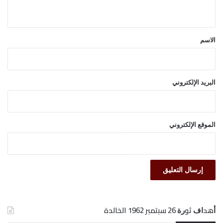
ي
ق
*
الاسم
البريد الإلكتروني
الموقع الإلكتروني
ﺃﻫﺪﺍﻑ ﺛﻮﺭﺓ 26 ﺳﺒﺘﻤﺒﺮ 1962 الخالدة