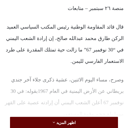
منصة ٢٦ سبتمبر – متابعات
قال قائد المقاومة الوطنية رئيس المكتب السياسي العميد
الركن طارق محمد عبدالله صالح، إن إرادة الشعب اليمني
في “30 نوفمبر 67” ما زالت حية تمتلك المقدرة على طرد
الاستعمار الفارسي لليمن.
وصرح، مساء اليوم الاثنين، عشية ذكرى جلاء آخر جندي
بريطاني عن الأرض اليمنية في العام 1967بقوله: في 30
نوفمبر 67 أعلن الشعب اليمني أن إرادته عصية على القهر
مهما بلغ حجم وقوة المستعمر.
اظهر المزيد