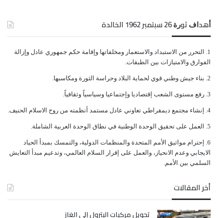
ﺃﻫﺪﺍﻑ ﺛﻮﺭﺓ 26 ﺳﺒﺘﻤﺒﺮ 1962 الخالدة
ﺍﻟﺘﺤﺮﺭ ﻣﻦ ﺍﻻﺳﺘﺒﺪﺍﺩ ﻭﺍﻻﺳﺘﻌﻤﺎﺭ ﻭﻣﺨﻠﻔﺎﺗﻬﺎ ﻭﺇﻗﺎﻣﺔ ﺣﻜﻢ ﺟﻤﻬﻮﺭﻱ ﻋﺎﺩﻝ ﻭﺇﺯﺍﻟﺔ
ﺍﻟﻔﻮﺍﺭﻕ ﻭﺍﻻﻣﺘﻴﺎﺯﺍﺕ ﺑﻴﻦ ﺍﻟﻄﺒﻘﺎﺕ.
ﺑﻨﺎﺀ ﺟﻴﺶ ﻭﻃﻨﻲ ﻗﻮﻱ ﻟﺤﻤﺎﻳﺔ ﺍﻟﺒﻼﺩ ﻭﺣﺮﺍﺳﺔ ﺍﻟﺜﻮﺭﺓ ﻭﻣﻜﺎﺳﺒﻬﺎ.
ﺭﻓﻊ ﻣﺴﺘﻮﻯ ﺍﻟﺸﻌﺐ ﺇﻗﺘﺼﺎﺩﻳﺎ ﻭﺇﺟﺘﻤﺎﻋﻴﺎ ﻭﺳﻴﺎﺳﻴﺎً ﻭﺛﻘﺎﻓﻴﺎً.
ﺇﻧﺸﺎﺀ ﻣﺠﺘﻤﻊ ﺩﻳﻤﻘﺮﺍﻃﻲ ﺗﻌﺎﻭﻧﻲ ﻋﺎﺩﻝ ﻣﺴﺘﻤﺪ ﺃﻧﻈﻤﺘﻪ ﻣﻦ ﺭﻭﺡ ﺍﻻﺳﻼﻡ ﺍﻟﺤﻨﻴﻒ.
ﺍﻟﻌﻤﻞ ﻋﻠﻰ ﺗﺤﻘﻴﻖ ﺍﻟﻮﺣﺪﺓ ﺍﻟﻮﻃﻨﻴﺔ ﻓﻲ ﻧﻄﺎﻕ ﺍﻟﻮﺣﺪﺓ ﺍﻟﻌﺮﺑﻴﺔ ﺍﻟﺸﺎﻣﻠﺔ.
ﺇﺣﺘﺮﺍﻡ ﻣﻮﺍﺛﻴﻖ الأﻣﻢ ﺍﻟﻤﺘﺤﺪﺓ ﻭﺍﻟﻤﻨﻈﻤﺎﺕ ﺍﻟﺪﻭﻟﻴﺔ، ﻭﺍﻟﺘﻤﺴﻚ ﺑﻤﺒﺪﺃ ﺍﻟﺤﻴﺎﺩ
ﺍﻻﻳﺠﺎﺑﻲ ﻭﻋﺪﻡ ﺍﻻﻧﺤﻴﺎﺯ، ﻭﺍﻟﻌﻤﻞ ﻋﻠﻰ ﺇﻗﺮﺍﺭ ﺍﻟﺴﻼﻡ ﺍﻟﻌﺎﻟﻤﻲ، ﻭﺗﺪﻋﻴﻢ ﻣﺒﺪﺃ ﺍﻟﺘﻌﺎﻳﺶ
ﺍﻟﺴﻠﻤﻲ ﺑﻴﻦ ﺍﻷﻣﻢ.
أخر المقالات
تحويل مركبات البترول إلى الغاز