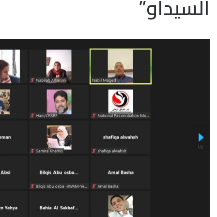
السيداو”