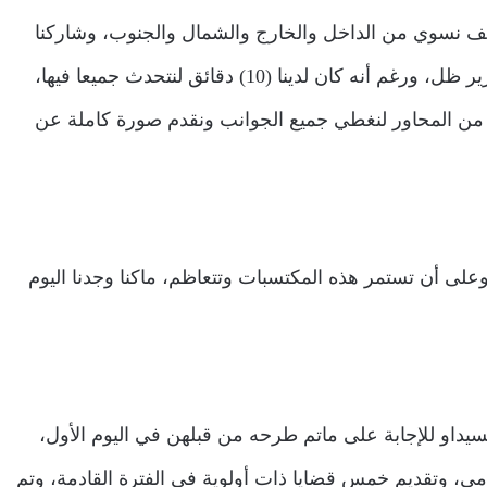
لف نسوي من الداخل والخارج والشمال والجنوب، وشاركنا
جميعا في الإعداد والصياغة لتلك التقارير، ليكون هناك (6) تقارير ظل، ورغم أنه كان لدينا (10) دقائق لنتحدث جميعا فيها،
من المحاور لنغطي جميع الجوانب ونقدم صورة كاملة عن
لى أن تستمر هذه المكتسبات وتتعاظم، ماكنا وجدنا اليوم
يوم الثاني ٢٦ اكتوبر مع لجنة السيداو للإجابة على ماتم طرحه من قبلهن في اليوم الأول،
ومي، وتقديم خمس قضايا ذات أولوية في الفترة القادمة، وتم