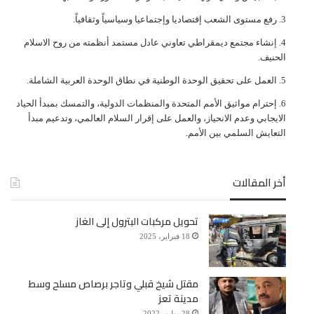
ﺭﻓﻊ ﻣﺴﺘﻮﻯ ﺍﻟﺸﻌﺐ ﺇﻗﺘﺼﺎﺩﻳﺎ ﻭﺇﺟﺘﻤﺎﻋﻴﺎ ﻭﺳﻴﺎﺳﻴﺎً ﻭﺛﻘﺎﻓﻴﺎً.
ﺇﻧﺸﺎﺀ ﻣﺠﺘﻤﻊ ﺩﻳﻤﻘﺮﺍﻃﻲ ﺗﻌﺎﻭﻧﻲ ﻋﺎﺩﻝ ﻣﺴﺘﻤﺪ ﺃﻧﻈﻤﺘﻪ ﻣﻦ ﺭﻭﺡ ﺍﻻﺳﻼﻡ
ﺍﻟﺤﻨﻴﻒ.
ﺍﻟﻌﻤﻞ ﻋﻠﻰ ﺗﺤﻘﻴﻖ ﺍﻟﻮﺣﺪﺓ ﺍﻟﻮﻃﻨﻴﺔ ﻓﻲ ﻧﻄﺎﻕ ﺍﻟﻮﺣﺪﺓ ﺍﻟﻌﺮﺑﻴﺔ ﺍﻟﺸﺎﻣﻠﺔ.
ﺇﺣﺘﺮﺍﻡ ﻣﻮﺍﺛﻴﻖ الأﻣﻢ ﺍﻟﻤﺘﺤﺪﺓ ﻭﺍﻟﻤﻨﻈﻤﺎﺕ ﺍﻟﺪﻭﻟﻴﺔ، ﻭﺍﻟﺘﻤﺴﻚ ﺑﻤﺒﺪﺃ ﺍﻟﺤﻴﺎﺩ
ﺍﻻﻳﺠﺎﺑﻲ ﻭﻋﺪﻡ ﺍﻻﻧﺤﻴﺎﺯ، ﻭﺍﻟﻌﻤﻞ ﻋﻠﻰ ﺇﻗﺮﺍﺭ ﺍﻟﺴﻼﻡ ﺍﻟﻌﺎﻟﻤﻲ، ﻭﺗﺪﻋﻴﻢ ﻣﺒﺪﺃ
ﺍﻟﺘﻌﺎﻳﺶ ﺍﻟﺴﻠﻤﻲ ﺑﻴﻦ ﺍﻷﻣﻢ.
أخر المقالات
تحويل مركبات البترول إلى الغاز
18 فبراير، 2025
مقتل شيخ قبلي وتاجر برصاص مسلح وسط
مدينة تعز
28 يوليو، 2022