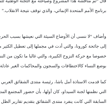
قال “تم مناقشة هذا المشروع وصياغته مع اللجنة الوطنية ل
برنامج الأمم المتحدة الإنمائي، والذي توقف نتيجة الانقلاب.”
وأضاف “لا ننسى أن الأوضاع السيئة التي نعيشها بسبب الحر
إلى جائحة كورونا، والتي أدت في مجملها إلى تعطيل الكثير من
خصوصا مع حركة النزوح الكبيرة، والتي غالبا ما تكون من النس
بوضع النساء كالاختطافات والسجون والمحاكمات الغير عادلة وال
كما قدمت الاستاذة أمل باشا، رئيسة منتدى الشقائق العرب
التي نظمتها لجنة السيداو، كان أولها، بأن حضور المجتمع الم
السابقة التي كانت ينفرد منتدى الشقائق بتقديم تقارير الظ