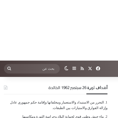
‫X
فيسبوك
ملخص الموقع RSS
إضافة عمود جانبي
الوضع المظلم
بحث
عن
ﺃﻫﺪﺍﻑ ﺛﻮﺭﺓ 26 ﺳﺒﺘﻤﺒﺮ 1962 الخالدة
ﺍﻟﺘﺤﺮﺭ ﻣﻦ ﺍﻻﺳﺘﺒﺪﺍﺩ ﻭﺍﻻﺳﺘﻌﻤﺎﺭ ﻭﻣﺨﻠﻔﺎﺗﻬﺎ ﻭﺇﻗﺎﻣﺔ ﺣﻜﻢ ﺟﻤﻬﻮﺭﻱ ﻋﺎﺩﻝ
ﻭﺇﺯﺍﻟﺔ ﺍﻟﻔﻮﺍﺭﻕ ﻭﺍﻻﻣﺘﻴﺎﺯﺍﺕ ﺑﻴﻦ ﺍﻟﻄﺒﻘﺎﺕ.
ﺑﻨﺎﺀ ﺟﻴﺶ ﻭﻃﻨﻲ ﻗﻮﻱ ﻟﺤﻤﺎﻳﺔ ﺍﻟﺒﻼﺩ ﻭﺣﺮﺍﺳﺔ ﺍﻟﺜﻮﺭﺓ ﻭﻣﻜﺎﺳﺒﻬﺎ.