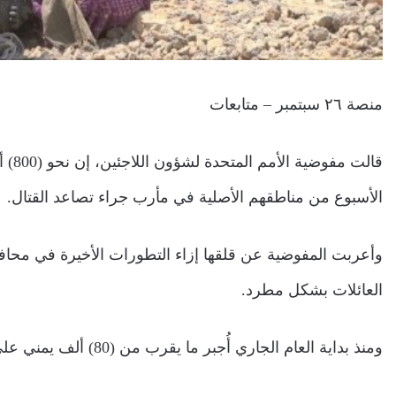
منصة ٢٦ سبتمبر – متابعات
قالت
الأسبوع من مناطقهم الأصلية في مأرب جراء تصاعد القتال.
وأعربت المفوضية عن قلقها إزاء التطورات الأخيرة في محاف
العائلات بشكل مطرد.
ومنذ بداية العام الجاري أُجبر ما يقرب من (80) ألف يمني على الفرار من منازلهم والبحث عن مأوى في جميع أنحاء البلاد.