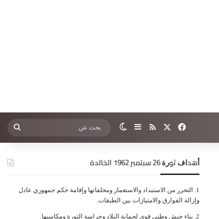
‫X
فيسبوك
ملخص الموقع RSS
إضافة عمود جانبي
الوضع المظلم
بحث
عن
ﺃﻫﺪﺍﻑ ﺛﻮﺭﺓ 26 ﺳﺒﺘﻤﺒﺮ 1962 الخالدة
ﺍﻟﺘﺤﺮﺭ ﻣﻦ ﺍﻻﺳﺘﺒﺪﺍﺩ ﻭﺍﻻﺳﺘﻌﻤﺎﺭ ﻭﻣﺨﻠﻔﺎﺗﻬﺎ ﻭﺇﻗﺎﻣﺔ ﺣﻜﻢ ﺟﻤﻬﻮﺭﻱ ﻋﺎﺩﻝ
ﻭﺇﺯﺍﻟﺔ ﺍﻟﻔﻮﺍﺭﻕ ﻭﺍﻻﻣﺘﻴﺎﺯﺍﺕ ﺑﻴﻦ ﺍﻟﻄﺒﻘﺎﺕ.
ﺑﻨﺎﺀ ﺟﻴﺶ ﻭﻃﻨﻲ ﻗﻮﻱ ﻟﺤﻤﺎﻳﺔ ﺍﻟﺒﻼﺩ ﻭﺣﺮﺍﺳﺔ ﺍﻟﺜﻮﺭﺓ ﻭﻣﻜﺎﺳﺒﻬﺎ.