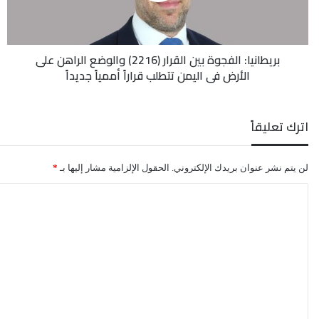
الراهن
على
الأرض
بريطانيا: الفجوة بين القرار (2216) والوضع الراهن على
في
الأرض في اليمن تتطلب قراراً أممياً جديداً
اليمن
تتطلب
قراراً
أممياً
اترك تعليقاً
جديداً
لن يتم نشر عنوان بريدك الإلكتروني.
الحقول الإلزامية مشار إليها بـ
*
ا
ل
ت
ع
ل
ي