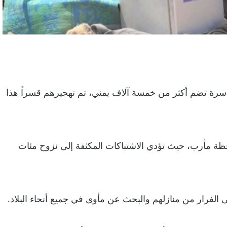
 مفوضية الأمم المتحدة لشؤون اللاجئين، إن نحو (800) أسرة تضم أكثر من خمسة آلاف يمني، تم تهجيرهم قسراً هذا
ظة مأرب، حيث تؤدي الاشتباكات المكثفة إلى نزوح مئات