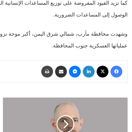
كما تزيد القيود المفروضة على توزيع المساعدات الإنسانية 
الوصول إلى المساعدات الضرورية.
وشهدت محافظة مأرب، شمالي شرق اليمن، أكبر موجة نزوح خ
عملياتها العسكرية جنوب المحافظة.
فيسبوك
‫X
لينكدإن
ماسنجر
مشاركة عبر البريد
طباعة
بريطانيا:
الفجوة
بين
القرار
(2216)
والوضع