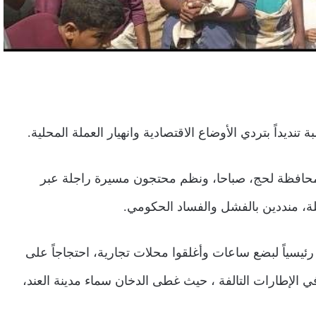
يداً بتردي الأوضاع الاقتصادية وانهيار العملة المحلية.
المحافظة لحج، صباحا، ونظم محتجون مسيرة راجلة عبر
لة، منددين بالفشل والفساد الحكومي.
ئيسياً لبضع ساعات وأغلقوا محلات تجارية، احتجاجاً على
في الإطارات التالفة ، حيث غطى الدخان سماء مدينة العند،