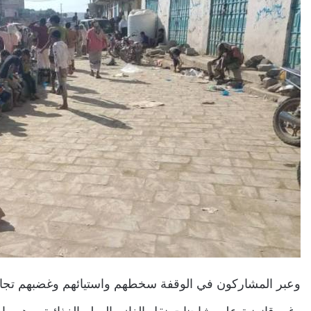
وعبر المشاركون في الوقفة سخطهم واستيائهم وغضبهم تجاه 