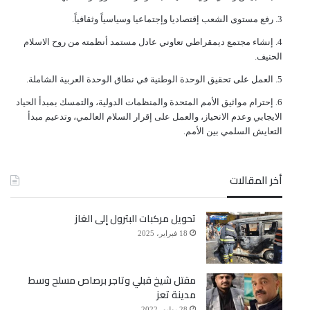
ﺭﻓﻊ ﻣﺴﺘﻮﻯ ﺍﻟﺸﻌﺐ ﺇﻗﺘﺼﺎﺩﻳﺎ ﻭﺇﺟﺘﻤﺎﻋﻴﺎ ﻭﺳﻴﺎﺳﻴﺎً ﻭﺛﻘﺎﻓﻴﺎً.
ﺇﻧﺸﺎﺀ ﻣﺠﺘﻤﻊ ﺩﻳﻤﻘﺮﺍﻃﻲ ﺗﻌﺎﻭﻧﻲ ﻋﺎﺩﻝ ﻣﺴﺘﻤﺪ ﺃﻧﻈﻤﺘﻪ ﻣﻦ ﺭﻭﺡ ﺍﻻﺳﻼﻡ
ﺍﻟﺤﻨﻴﻒ.
ﺍﻟﻌﻤﻞ ﻋﻠﻰ ﺗﺤﻘﻴﻖ ﺍﻟﻮﺣﺪﺓ ﺍﻟﻮﻃﻨﻴﺔ ﻓﻲ ﻧﻄﺎﻕ ﺍﻟﻮﺣﺪﺓ ﺍﻟﻌﺮﺑﻴﺔ ﺍﻟﺸﺎﻣﻠﺔ.
ﺇﺣﺘﺮﺍﻡ ﻣﻮﺍﺛﻴﻖ الأﻣﻢ ﺍﻟﻤﺘﺤﺪﺓ ﻭﺍﻟﻤﻨﻈﻤﺎﺕ ﺍﻟﺪﻭﻟﻴﺔ، ﻭﺍﻟﺘﻤﺴﻚ ﺑﻤﺒﺪﺃ ﺍﻟﺤﻴﺎﺩ
ﺍﻻﻳﺠﺎﺑﻲ ﻭﻋﺪﻡ ﺍﻻﻧﺤﻴﺎﺯ، ﻭﺍﻟﻌﻤﻞ ﻋﻠﻰ ﺇﻗﺮﺍﺭ ﺍﻟﺴﻼﻡ ﺍﻟﻌﺎﻟﻤﻲ، ﻭﺗﺪﻋﻴﻢ ﻣﺒﺪﺃ
ﺍﻟﺘﻌﺎﻳﺶ ﺍﻟﺴﻠﻤﻲ ﺑﻴﻦ ﺍﻷﻣﻢ.
أخر المقالات
تحويل مركبات البترول إلى الغاز
18 فبراير، 2025
مقتل شيخ قبلي وتاجر برصاص مسلح وسط
مدينة تعز
28 يوليو، 2022