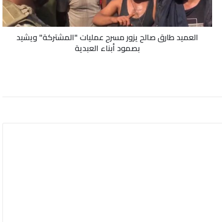
"المشتركة"
ويشيد
بصمود
العميد طارق صالح يزور مسرح عمليات "المشتركة" ويشيد
أبناء
بصمود أبناء العبدية
العبدية