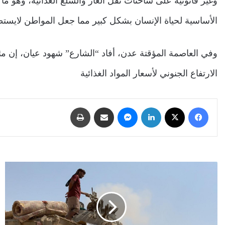
وغير قانونية على شاحنات نقل الغاز والسلع الغذائية، وهو ما
الأساسية لحياة الإنسان بشكل كبير مما جعل المواطن لايستطي
وفي العاصمة المؤقتة عدن، أفاد “الشارع” شهود عيان، إن مئا
الارتفاع الجنوني لأسعار المواد الغذائية
فيسبوك
‫X
لينكدإن
ماسنجر
مشاركة عبر البريد
طباعة
انتقالي
شبوة:
سلطة
بن
عديو
رفضت