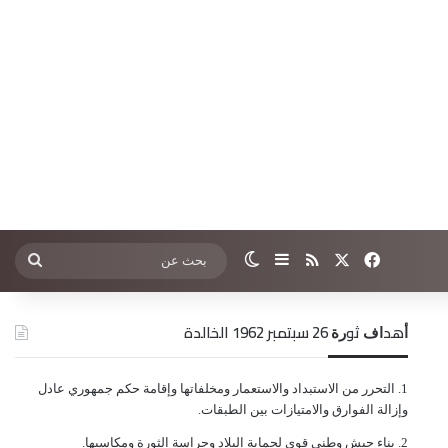
‫X
فيسبوك
ملخص الموقع RSS
إضافة عمود جانبي
الوضع المظلم
بحث
عن
ﺃﻫﺪﺍﻑ ﺛﻮﺭﺓ 26 ﺳﺒﺘﻤﺒﺮ 1962 الخالدة
ﺍﻟﺘﺤﺮﺭ ﻣﻦ ﺍﻻﺳﺘﺒﺪﺍﺩ ﻭﺍﻻﺳﺘﻌﻤﺎﺭ ﻭﻣﺨﻠﻔﺎﺗﻬﺎ ﻭﺇﻗﺎﻣﺔ ﺣﻜﻢ ﺟﻤﻬﻮﺭﻱ ﻋﺎﺩﻝ
ﻭﺇﺯﺍﻟﺔ ﺍﻟﻔﻮﺍﺭﻕ ﻭﺍﻻﻣﺘﻴﺎﺯﺍﺕ ﺑﻴﻦ ﺍﻟﻄﺒﻘﺎﺕ.
ﺑﻨﺎﺀ ﺟﻴﺶ ﻭﻃﻨﻲ ﻗﻮﻱ ﻟﺤﻤﺎﻳﺔ ﺍﻟﺒﻼﺩ ﻭﺣﺮﺍﺳﺔ ﺍﻟﺜﻮﺭﺓ ﻭﻣﻜﺎﺳﺒﻬﺎ.