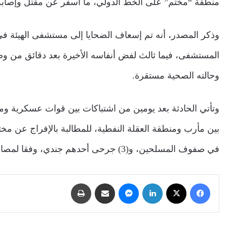
منطقة “مختم” على الخط الدولي، ما أسفر عن مقتل وإصابة (4) جنود
وذكر المصدر، أنه تم إسعاف الضحايا إلى مستشفى الهيئة في مد
المستشفى، فيما ثالث لفض أنفاسه الأخيرة بعد دقائق من وصوله 
وحالته الصحية مستقرة.
وتأتي الحادثة بعد يومين من اشتباكات بين قوات عسكرية وم
بين مأرب ومنطقة العقلة النفطية، للمطالبة بالإفراج عن 
في صفوف المسلحين، و(3) جرحى أحدهم جندي، وفقا لمصادر عسكرية.
فيسبوك
‫X
لينكدإن
ماسنجر
مشاركة عبر البريد
طباعة