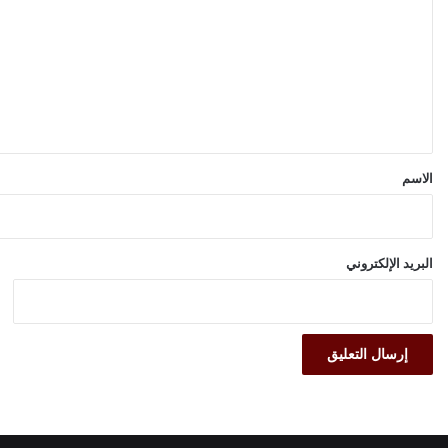
ت
ع
ل
ي
ق
*
الاسم
البريد الإلكتروني