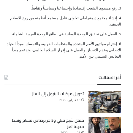
ﺭﻓﻊ ﻣﺴﺘﻮﻯ ﺍﻟﺸﻌﺐ ﺇﻗﺘﺼﺎﺩﻳﺎ ﻭﺇﺟﺘﻤﺎﻋﻴﺎ ﻭﺳﻴﺎﺳﻴﺎً ﻭﺛﻘﺎﻓﻴﺎً.
ﺇﻧﺸﺎﺀ ﻣﺠﺘﻤﻊ ﺩﻳﻤﻘﺮﺍﻃﻲ ﺗﻌﺎﻭﻧﻲ ﻋﺎﺩﻝ ﻣﺴﺘﻤﺪ ﺃﻧﻈﻤﺘﻪ ﻣﻦ ﺭﻭﺡ ﺍﻻﺳﻼﻡ
ﺍﻟﺤﻨﻴﻒ.
ﺍﻟﻌﻤﻞ ﻋﻠﻰ ﺗﺤﻘﻴﻖ ﺍﻟﻮﺣﺪﺓ ﺍﻟﻮﻃﻨﻴﺔ ﻓﻲ ﻧﻄﺎﻕ ﺍﻟﻮﺣﺪﺓ ﺍﻟﻌﺮﺑﻴﺔ ﺍﻟﺸﺎﻣﻠﺔ.
ﺇﺣﺘﺮﺍﻡ ﻣﻮﺍﺛﻴﻖ الأﻣﻢ ﺍﻟﻤﺘﺤﺪﺓ ﻭﺍﻟﻤﻨﻈﻤﺎﺕ ﺍﻟﺪﻭﻟﻴﺔ، ﻭﺍﻟﺘﻤﺴﻚ ﺑﻤﺒﺪﺃ ﺍﻟﺤﻴﺎﺩ
ﺍﻻﻳﺠﺎﺑﻲ ﻭﻋﺪﻡ ﺍﻻﻧﺤﻴﺎﺯ، ﻭﺍﻟﻌﻤﻞ ﻋﻠﻰ ﺇﻗﺮﺍﺭ ﺍﻟﺴﻼﻡ ﺍﻟﻌﺎﻟﻤﻲ، ﻭﺗﺪﻋﻴﻢ ﻣﺒﺪﺃ
ﺍﻟﺘﻌﺎﻳﺶ ﺍﻟﺴﻠﻤﻲ ﺑﻴﻦ ﺍﻷﻣﻢ.
أخر المقالات
تحويل مركبات البترول إلى الغاز
18 فبراير، 2025
مقتل شيخ قبلي وتاجر برصاص مسلح وسط
مدينة تعز
28 يوليو، 2022