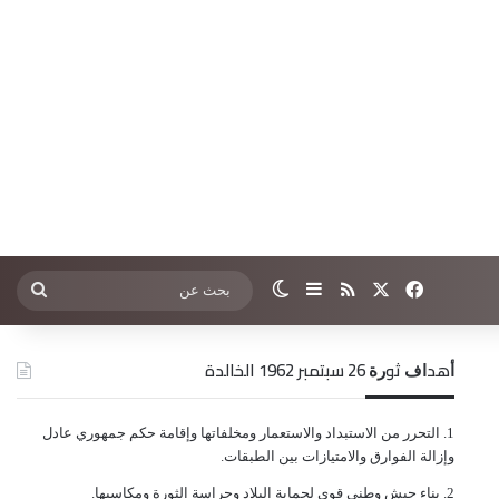
‫X
فيسبوك
ملخص الموقع RSS
إضافة عمود جانبي
الوضع المظلم
بحث
عن
ﺃﻫﺪﺍﻑ ﺛﻮﺭﺓ 26 ﺳﺒﺘﻤﺒﺮ 1962 الخالدة
ﺍﻟﺘﺤﺮﺭ ﻣﻦ ﺍﻻﺳﺘﺒﺪﺍﺩ ﻭﺍﻻﺳﺘﻌﻤﺎﺭ ﻭﻣﺨﻠﻔﺎﺗﻬﺎ ﻭﺇﻗﺎﻣﺔ ﺣﻜﻢ ﺟﻤﻬﻮﺭﻱ ﻋﺎﺩﻝ
ﻭﺇﺯﺍﻟﺔ ﺍﻟﻔﻮﺍﺭﻕ ﻭﺍﻻﻣﺘﻴﺎﺯﺍﺕ ﺑﻴﻦ ﺍﻟﻄﺒﻘﺎﺕ.
ﺑﻨﺎﺀ ﺟﻴﺶ ﻭﻃﻨﻲ ﻗﻮﻱ ﻟﺤﻤﺎﻳﺔ ﺍﻟﺒﻼﺩ ﻭﺣﺮﺍﺳﺔ ﺍﻟﺜﻮﺭﺓ ﻭﻣﻜﺎﺳﺒﻬﺎ.