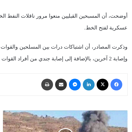
أوضحت، أن المسبحين القبليين منعوا مرور ناقلات النفط الخ
عسكرية لفتح الخط.
وذكرت المصادر، أن اشتباكات درات بين المسلحين والقوا
وإصابة 2 آخرين، بالإضافة إلى إصابة جندي من أفراد القوات الحكومية التي تمكنت من رفع القطاع القبلي وفتح الطريق.
فيسبوك
‫X
لينكدإن
ماسنجر
مشاركة عبر البريد
طباعة
مليشيا
الحوثي
تفجّر
منزل