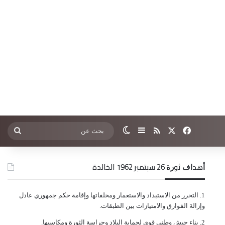
‫X
فيسبوك
ملخص الموقع RSS
إضافة عمود جانبي
الوضع المظلم
بحث
عن
ﺃﻫﺪﺍﻑ ﺛﻮﺭﺓ 26 ﺳﺒﺘﻤﺒﺮ 1962 الخالدة
ﺍﻟﺘﺤﺮﺭ ﻣﻦ ﺍﻻﺳﺘﺒﺪﺍﺩ ﻭﺍﻻﺳﺘﻌﻤﺎﺭ ﻭﻣﺨﻠﻔﺎﺗﻬﺎ ﻭﺇﻗﺎﻣﺔ ﺣﻜﻢ ﺟﻤﻬﻮﺭﻱ ﻋﺎﺩﻝ
ﻭﺇﺯﺍﻟﺔ ﺍﻟﻔﻮﺍﺭﻕ ﻭﺍﻻﻣﺘﻴﺎﺯﺍﺕ ﺑﻴﻦ ﺍﻟﻄﺒﻘﺎﺕ.
ﺑﻨﺎﺀ ﺟﻴﺶ ﻭﻃﻨﻲ ﻗﻮﻱ ﻟﺤﻤﺎﻳﺔ ﺍﻟﺒﻼﺩ ﻭﺣﺮﺍﺳﺔ ﺍﻟﺜﻮﺭﺓ ﻭﻣﻜﺎﺳﺒﻬﺎ.