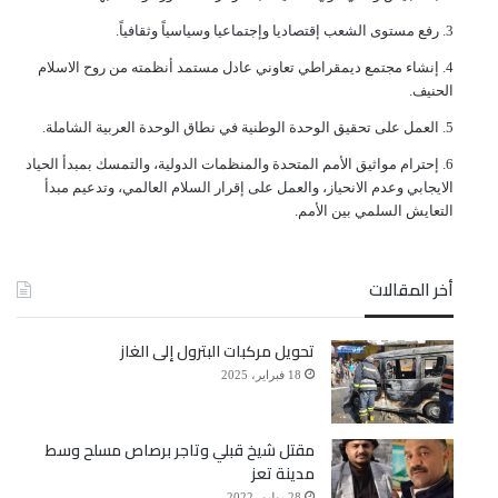
ﺭﻓﻊ ﻣﺴﺘﻮﻯ ﺍﻟﺸﻌﺐ ﺇﻗﺘﺼﺎﺩﻳﺎ ﻭﺇﺟﺘﻤﺎﻋﻴﺎ ﻭﺳﻴﺎﺳﻴﺎً ﻭﺛﻘﺎﻓﻴﺎً.
ﺇﻧﺸﺎﺀ ﻣﺠﺘﻤﻊ ﺩﻳﻤﻘﺮﺍﻃﻲ ﺗﻌﺎﻭﻧﻲ ﻋﺎﺩﻝ ﻣﺴﺘﻤﺪ ﺃﻧﻈﻤﺘﻪ ﻣﻦ ﺭﻭﺡ ﺍﻻﺳﻼﻡ
ﺍﻟﺤﻨﻴﻒ.
ﺍﻟﻌﻤﻞ ﻋﻠﻰ ﺗﺤﻘﻴﻖ ﺍﻟﻮﺣﺪﺓ ﺍﻟﻮﻃﻨﻴﺔ ﻓﻲ ﻧﻄﺎﻕ ﺍﻟﻮﺣﺪﺓ ﺍﻟﻌﺮﺑﻴﺔ ﺍﻟﺸﺎﻣﻠﺔ.
ﺇﺣﺘﺮﺍﻡ ﻣﻮﺍﺛﻴﻖ الأﻣﻢ ﺍﻟﻤﺘﺤﺪﺓ ﻭﺍﻟﻤﻨﻈﻤﺎﺕ ﺍﻟﺪﻭﻟﻴﺔ، ﻭﺍﻟﺘﻤﺴﻚ ﺑﻤﺒﺪﺃ ﺍﻟﺤﻴﺎﺩ
ﺍﻻﻳﺠﺎﺑﻲ ﻭﻋﺪﻡ ﺍﻻﻧﺤﻴﺎﺯ، ﻭﺍﻟﻌﻤﻞ ﻋﻠﻰ ﺇﻗﺮﺍﺭ ﺍﻟﺴﻼﻡ ﺍﻟﻌﺎﻟﻤﻲ، ﻭﺗﺪﻋﻴﻢ ﻣﺒﺪﺃ
ﺍﻟﺘﻌﺎﻳﺶ ﺍﻟﺴﻠﻤﻲ ﺑﻴﻦ ﺍﻷﻣﻢ.
أخر المقالات
تحويل مركبات البترول إلى الغاز
18 فبراير، 2025
مقتل شيخ قبلي وتاجر برصاص مسلح وسط
مدينة تعز
28 يوليو، 2022