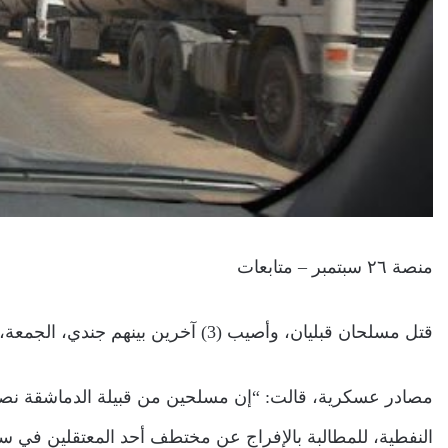
منصة ٢٦ سبتمبر – متابعات
قتل مسلحان قبليان، وأصيب (3) آخرين بينهم جندي، الجمعة، جراء اشتباكات مع القوات الحكومية، في محافظة مأرب.
مصادر عسكرية، قالت: “إن مسلحين من قبيلة الدماشقة نصبو
النفطية، للمطالبة بالإفراج عن مختطف أحد المعتقلين في 