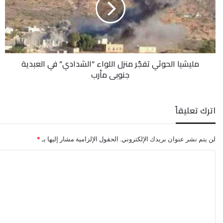
اللواء
“الشدادي”
في
العبدية
جنوبي
مليشيا الحوثي تفجّر منزل اللواء “الشدادي” في العبدية
مأرب
جنوبي مأرب
اترك تعليقاً
لن يتم نشر عنوان بريدك الإلكتروني.
الحقول الإلزامية مشار إليها بـ
*
ا
ل
ت
ع
ل