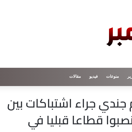
ير
منوعات
فيديو
مقالات
جندي جراء اشتباكات بين
وا قطاعا قبليا في