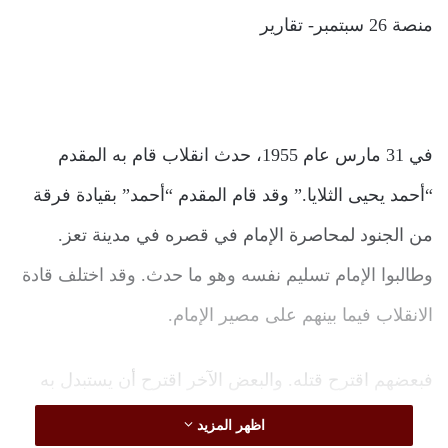
منصة 26 سبتمبر- تقارير
في 31 مارس عام 1955، حدث انقلاب قام به المقدم
“أحمد يحيى الثلايا.” وقد قام المقدم “أحمد” بقيادة فرقة
من الجنود لمحاصرة الإمام في قصره في مدينة تعز.
وطالبوا الإمام تسليم نفسه وهو ما حدث. وقد اختلف قادة
الانقلاب فيما بينهم على مصير الإمام.
فبعضهم اقترح قتله. والبعض الآخر اقترح أن يستبدل به
أخيه الأمير “سيف الله عبد الله”. وفي أثناء ذلك قام الإمام
اظهر المزيد