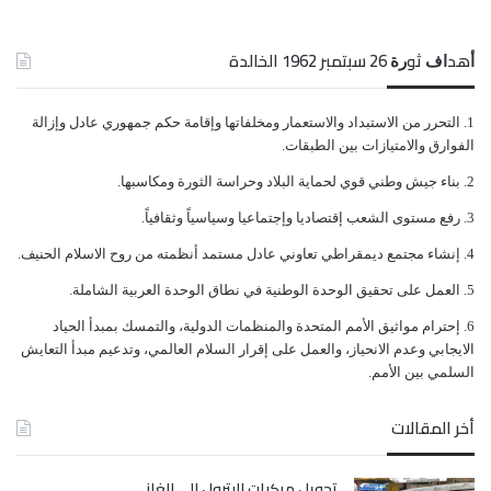
حينها، و(27) مليون ريال يمني أكلها “هذا الجمجمة الكبير”
ﺃﻫﺪﺍﻑ ﺛﻮﺭﺓ 26 ﺳﺒﺘﻤﺒﺮ 1962 الخالدة
حسب وصفه، في إشارة إلى علي محسن.
ﺍﻟﺘﺤﺮﺭ ﻣﻦ ﺍﻻﺳﺘﺒﺪﺍﺩ ﻭﺍﻻﺳﺘﻌﻤﺎﺭ ﻭﻣﺨﻠﻔﺎﺗﻬﺎ ﻭﺇﻗﺎﻣﺔ ﺣﻜﻢ ﺟﻤﻬﻮﺭﻱ ﻋﺎﺩﻝ ﻭﺇﺯﺍﻟﺔ
وأضاف “أن الشرعية ممثلة بالرئيس عبد ربه منصور هادي
ﺍﻟﻔﻮﺍﺭﻕ ﻭﺍﻻﻣﺘﻴﺎﺯﺍﺕ ﺑﻴﻦ ﺍﻟﻄﺒﻘﺎﺕ.
ﺑﻨﺎﺀ ﺟﻴﺶ ﻭﻃﻨﻲ ﻗﻮﻱ ﻟﺤﻤﺎﻳﺔ ﺍﻟﺒﻼﺩ ﻭﺣﺮﺍﺳﺔ ﺍﻟﺜﻮﺭﺓ ﻭﻣﻜﺎﺳﺒﻬﺎ.
فاشلة، وأن هناك تأمر على اليمن والرئيس هادي جزء من
ﺭﻓﻊ ﻣﺴﺘﻮﻯ ﺍﻟﺸﻌﺐ ﺇﻗﺘﺼﺎﺩﻳﺎ ﻭﺇﺟﺘﻤﺎﻋﻴﺎ ﻭﺳﻴﺎﺳﻴﺎً ﻭﺛﻘﺎﻓﻴﺎً.
هذه المؤامرة على البلد، في كل ما يعمله وفي سكوته،
ﺇﻧﺸﺎﺀ ﻣﺠﺘﻤﻊ ﺩﻳﻤﻘﺮﺍﻃﻲ ﺗﻌﺎﻭﻧﻲ ﻋﺎﺩﻝ ﻣﺴﺘﻤﺪ ﺃﻧﻈﻤﺘﻪ ﻣﻦ ﺭﻭﺡ ﺍﻻﺳﻼﻡ ﺍﻟﺤﻨﻴﻒ.
حتى أنه لا يحرك ساكناً”.
ﺍﻟﻌﻤﻞ ﻋﻠﻰ ﺗﺤﻘﻴﻖ ﺍﻟﻮﺣﺪﺓ ﺍﻟﻮﻃﻨﻴﺔ ﻓﻲ ﻧﻄﺎﻕ ﺍﻟﻮﺣﺪﺓ ﺍﻟﻌﺮﺑﻴﺔ ﺍﻟﺸﺎﻣﻠﺔ.
ﺇﺣﺘﺮﺍﻡ ﻣﻮﺍﺛﻴﻖ الأﻣﻢ ﺍﻟﻤﺘﺤﺪﺓ ﻭﺍﻟﻤﻨﻈﻤﺎﺕ ﺍﻟﺪﻭﻟﻴﺔ، ﻭﺍﻟﺘﻤﺴﻚ ﺑﻤﺒﺪﺃ ﺍﻟﺤﻴﺎﺩ
ﺍﻻﻳﺠﺎﺑﻲ ﻭﻋﺪﻡ ﺍﻻﻧﺤﻴﺎﺯ، ﻭﺍﻟﻌﻤﻞ ﻋﻠﻰ ﺇﻗﺮﺍﺭ ﺍﻟﺴﻼﻡ ﺍﻟﻌﺎﻟﻤﻲ، ﻭﺗﺪﻋﻴﻢ ﻣﺒﺪﺃ ﺍﻟﺘﻌﺎﻳﺶ
ﺍﻟﺴﻠﻤﻲ ﺑﻴﻦ ﺍﻷﻣﻢ.
أخر المقالات
أبكر: الشرعية فاشلة، وهادي جزء من
تحويل مركبات البترول إلى الغاز