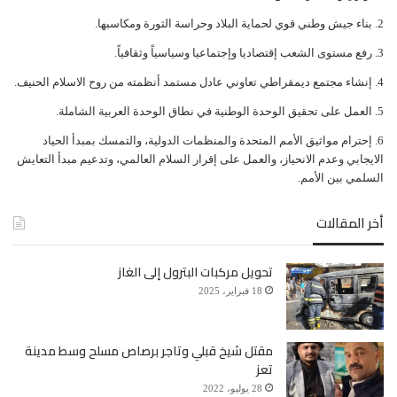
ﺑﻨﺎﺀ ﺟﻴﺶ ﻭﻃﻨﻲ ﻗﻮﻱ ﻟﺤﻤﺎﻳﺔ ﺍﻟﺒﻼﺩ ﻭﺣﺮﺍﺳﺔ ﺍﻟﺜﻮﺭﺓ ﻭﻣﻜﺎﺳﺒﻬﺎ.
والديمغرافيا).
ﺭﻓﻊ ﻣﺴﺘﻮﻯ ﺍﻟﺸﻌﺐ ﺇﻗﺘﺼﺎﺩﻳﺎ ﻭﺇﺟﺘﻤﺎﻋﻴﺎ ﻭﺳﻴﺎﺳﻴﺎً ﻭﺛﻘﺎﻓﻴﺎً.
ﺇﻧﺸﺎﺀ ﻣﺠﺘﻤﻊ ﺩﻳﻤﻘﺮﺍﻃﻲ ﺗﻌﺎﻭﻧﻲ ﻋﺎﺩﻝ ﻣﺴﺘﻤﺪ ﺃﻧﻈﻤﺘﻪ ﻣﻦ ﺭﻭﺡ ﺍﻻﺳﻼﻡ ﺍﻟﺤﻨﻴﻒ.
الدكتور محمد عبدالجبار سلام
اليمن
صنعاء
ﺍﻟﻌﻤﻞ ﻋﻠﻰ ﺗﺤﻘﻴﻖ ﺍﻟﻮﺣﺪﺓ ﺍﻟﻮﻃﻨﻴﺔ ﻓﻲ ﻧﻄﺎﻕ ﺍﻟﻮﺣﺪﺓ ﺍﻟﻌﺮﺑﻴﺔ ﺍﻟﺸﺎﻣﻠﺔ.
ﺇﺣﺘﺮﺍﻡ ﻣﻮﺍﺛﻴﻖ الأﻣﻢ ﺍﻟﻤﺘﺤﺪﺓ ﻭﺍﻟﻤﻨﻈﻤﺎﺕ ﺍﻟﺪﻭﻟﻴﺔ، ﻭﺍﻟﺘﻤﺴﻚ ﺑﻤﺒﺪﺃ ﺍﻟﺤﻴﺎﺩ
ﺍﻻﻳﺠﺎﺑﻲ ﻭﻋﺪﻡ ﺍﻻﻧﺤﻴﺎﺯ، ﻭﺍﻟﻌﻤﻞ ﻋﻠﻰ ﺇﻗﺮﺍﺭ ﺍﻟﺴﻼﻡ ﺍﻟﻌﺎﻟﻤﻲ، ﻭﺗﺪﻋﻴﻢ ﻣﺒﺪﺃ ﺍﻟﺘﻌﺎﻳﺶ
ﺍﻟﺴﻠﻤﻲ ﺑﻴﻦ ﺍﻷﻣﻢ.
أخر المقالات
تحويل مركبات البترول إلى الغاز
18 فبراير، 2025
مقتل شيخ قبلي وتاجر برصاص مسلح وسط مدينة
تعز
28 يوليو، 2022