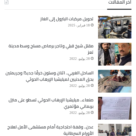
أخر المقالات
الإخوة والأخوات..
تحويل مركبات البترول إلى الغاز
ونحن نعيش أجواء هذه الذكرى العطرة لانطلاقة مؤتمرنا
18 فبراير، 2025
العظيم، نقف بكثير من الإجلال والتقدير لعطاءات تلك
مقتل شيخ قبلي وتاجر برصاص مسلح وسط مدينة
الكوكبة من مؤسسيه وقياداته وفي مقدمتهم القائد
تعز
28 يوليو، 2022
المؤسس الزعيم الشهيد علي عبدالله صالح ورفيق دربه
الساحل الغربي.. اثنان وستون خرقًا جديدًا وجريمتين
الأمين الشهيد عارف الزوكا، رحمهما الله، وكل رفاقهم
بحق المدنيين لميليشيا الإرهاب الحوثي
الأحرار الذين أناروا الدروب بعطائهم سواءً من كان منهم
28 يوليو، 2022
حياً يرزق أو من توفاه الله برحمته، فلهم جميعاً منا كل
صنعاء.. ميليشيا الإرهاب الحوثي تسطو على منزل
بربماني مؤتمري
التحية والتقدير، مؤكدين لهم أننا على دربهم سائرون،
28 يوليو، 2022
مستلهمين نضالهم والمبادئ والأهداف العظيمة التي ضحوا
عدن.. وقفة احتجاجية أمام مستشفى الأمل لعلاج
الأورام السرطانية
في سبيلها وكرسوا كل جهودهم من أجلها، والتي بفضلها