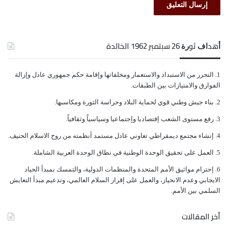
ﺃﻫﺪﺍﻑ ﺛﻮﺭﺓ 26 ﺳﺒﺘﻤﺒﺮ 1962 الخالدة
ﺍﻟﺘﺤﺮﺭ ﻣﻦ ﺍﻻﺳﺘﺒﺪﺍﺩ ﻭﺍﻻﺳﺘﻌﻤﺎﺭ ﻭﻣﺨﻠﻔﺎﺗﻬﺎ ﻭﺇﻗﺎﻣﺔ ﺣﻜﻢ ﺟﻤﻬﻮﺭﻱ ﻋﺎﺩﻝ ﻭﺇﺯﺍﻟﺔ
ﺍﻟﻔﻮﺍﺭﻕ ﻭﺍﻻﻣﺘﻴﺎﺯﺍﺕ ﺑﻴﻦ ﺍﻟﻄﺒﻘﺎﺕ.
ﺑﻨﺎﺀ ﺟﻴﺶ ﻭﻃﻨﻲ ﻗﻮﻱ ﻟﺤﻤﺎﻳﺔ ﺍﻟﺒﻼﺩ ﻭﺣﺮﺍﺳﺔ ﺍﻟﺜﻮﺭﺓ ﻭﻣﻜﺎﺳﺒﻬﺎ.
ﺭﻓﻊ ﻣﺴﺘﻮﻯ ﺍﻟﺸﻌﺐ ﺇﻗﺘﺼﺎﺩﻳﺎ ﻭﺇﺟﺘﻤﺎﻋﻴﺎ ﻭﺳﻴﺎﺳﻴﺎً ﻭﺛﻘﺎﻓﻴﺎً.
ﺇﻧﺸﺎﺀ ﻣﺠﺘﻤﻊ ﺩﻳﻤﻘﺮﺍﻃﻲ ﺗﻌﺎﻭﻧﻲ ﻋﺎﺩﻝ ﻣﺴﺘﻤﺪ ﺃﻧﻈﻤﺘﻪ ﻣﻦ ﺭﻭﺡ ﺍﻻﺳﻼﻡ ﺍﻟﺤﻨﻴﻒ.
ﺍﻟﻌﻤﻞ ﻋﻠﻰ ﺗﺤﻘﻴﻖ ﺍﻟﻮﺣﺪﺓ ﺍﻟﻮﻃﻨﻴﺔ ﻓﻲ ﻧﻄﺎﻕ ﺍﻟﻮﺣﺪﺓ ﺍﻟﻌﺮﺑﻴﺔ ﺍﻟﺸﺎﻣﻠﺔ.
ﺇﺣﺘﺮﺍﻡ ﻣﻮﺍﺛﻴﻖ الأﻣﻢ ﺍﻟﻤﺘﺤﺪﺓ ﻭﺍﻟﻤﻨﻈﻤﺎﺕ ﺍﻟﺪﻭﻟﻴﺔ، ﻭﺍﻟﺘﻤﺴﻚ ﺑﻤﺒﺪﺃ ﺍﻟﺤﻴﺎﺩ
ﺍﻻﻳﺠﺎﺑﻲ ﻭﻋﺪﻡ ﺍﻻﻧﺤﻴﺎﺯ، ﻭﺍﻟﻌﻤﻞ ﻋﻠﻰ ﺇﻗﺮﺍﺭ ﺍﻟﺴﻼﻡ ﺍﻟﻌﺎﻟﻤﻲ، ﻭﺗﺪﻋﻴﻢ ﻣﺒﺪﺃ ﺍﻟﺘﻌﺎﻳﺶ
ﺍﻟﺴﻠﻤﻲ ﺑﻴﻦ ﺍﻷﻣﻢ.
أخر المقالات