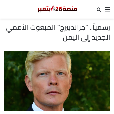
القائمة
بحث عن
رسمياً.. “جراندبيرج” المبعوث الأممي
الجديد إلى اليمن