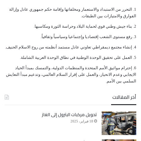
ﺍﻟﺘﺤﺮﺭ ﻣﻦ ﺍﻻﺳﺘﺒﺪﺍﺩ ﻭﺍﻻﺳﺘﻌﻤﺎﺭ ﻭﻣﺨﻠﻔﺎﺗﻬﺎ ﻭﺇﻗﺎﻣﺔ ﺣﻜﻢ ﺟﻤﻬﻮﺭﻱ ﻋﺎﺩﻝ ﻭﺇﺯﺍﻟﺔ
ﺍﻟﻔﻮﺍﺭﻕ ﻭﺍﻻﻣﺘﻴﺎﺯﺍﺕ ﺑﻴﻦ ﺍﻟﻄﺒﻘﺎﺕ.
ﺑﻨﺎﺀ ﺟﻴﺶ ﻭﻃﻨﻲ ﻗﻮﻱ ﻟﺤﻤﺎﻳﺔ ﺍﻟﺒﻼﺩ ﻭﺣﺮﺍﺳﺔ ﺍﻟﺜﻮﺭﺓ ﻭﻣﻜﺎﺳﺒﻬﺎ.
ﺭﻓﻊ ﻣﺴﺘﻮﻯ ﺍﻟﺸﻌﺐ ﺇﻗﺘﺼﺎﺩﻳﺎ ﻭﺇﺟﺘﻤﺎﻋﻴﺎ ﻭﺳﻴﺎﺳﻴﺎً ﻭﺛﻘﺎﻓﻴﺎً.
ﺇﻧﺸﺎﺀ ﻣﺠﺘﻤﻊ ﺩﻳﻤﻘﺮﺍﻃﻲ ﺗﻌﺎﻭﻧﻲ ﻋﺎﺩﻝ ﻣﺴﺘﻤﺪ ﺃﻧﻈﻤﺘﻪ ﻣﻦ ﺭﻭﺡ ﺍﻻﺳﻼﻡ ﺍﻟﺤﻨﻴﻒ.
ﺍﻟﻌﻤﻞ ﻋﻠﻰ ﺗﺤﻘﻴﻖ ﺍﻟﻮﺣﺪﺓ ﺍﻟﻮﻃﻨﻴﺔ ﻓﻲ ﻧﻄﺎﻕ ﺍﻟﻮﺣﺪﺓ ﺍﻟﻌﺮﺑﻴﺔ ﺍﻟﺸﺎﻣﻠﺔ.
ﺇﺣﺘﺮﺍﻡ ﻣﻮﺍﺛﻴﻖ الأﻣﻢ ﺍﻟﻤﺘﺤﺪﺓ ﻭﺍﻟﻤﻨﻈﻤﺎﺕ ﺍﻟﺪﻭﻟﻴﺔ، ﻭﺍﻟﺘﻤﺴﻚ ﺑﻤﺒﺪﺃ ﺍﻟﺤﻴﺎﺩ
ﺍﻻﻳﺠﺎﺑﻲ ﻭﻋﺪﻡ ﺍﻻﻧﺤﻴﺎﺯ، ﻭﺍﻟﻌﻤﻞ ﻋﻠﻰ ﺇﻗﺮﺍﺭ ﺍﻟﺴﻼﻡ ﺍﻟﻌﺎﻟﻤﻲ، ﻭﺗﺪﻋﻴﻢ ﻣﺒﺪﺃ ﺍﻟﺘﻌﺎﻳﺶ
ﺍﻟﺴﻠﻤﻲ ﺑﻴﻦ ﺍﻷﻣﻢ.
أخر المقالات
تحويل مركبات البترول إلى الغاز
18 فبراير، 2025