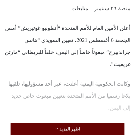
منصة ٢٦ سبتمبر – متابعات
أعلن الأمين العام للأمم المتحدة “أنطونيو غوتيريش” أمس
الجمعة 6 أغسطس 2021، تعيين السويدي “هانس
جراندبيرج” مبعوثاً خاصاً إلى اليمن، خلفاً للبريطاني “مارتن
غريفيث”.
وكانت الحكومية اليمنية أعلنت، عبر أحد مسؤوليها، تلقيها
بلاغا رسميا من الأمم المتحدة بتعيين مبعوث خاص جديد
إلى اليمن.
وكشف المسؤول الحكومي في تصريح لوسائل إعلامية،
اظهر المزيد