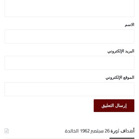
ي
التحالف العربي بقيادة السعودية.
ق
*
الاسم
البريد الإلكتروني
الموقع الإلكتروني
ﺃﻫﺪﺍﻑ ﺛﻮﺭﺓ 26 ﺳﺒﺘﻤﺒﺮ 1962 الخالدة