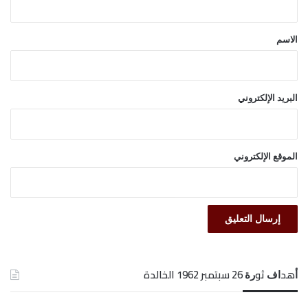
ق
*
الاسم
البريد الإلكتروني
الموقع الإلكتروني
ﺃﻫﺪﺍﻑ ﺛﻮﺭﺓ 26 ﺳﺒﺘﻤﺒﺮ 1962 الخالدة