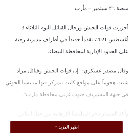
منصة ٢٦ سبتمبر – مأرب
أحرزت قوات الجيش ورجال القبائل اليوم الثلاثاء 3
أغسطس 2021، تقدماً جديداً في أطراف مديرية رحبة
على الحدود الإدارية لمحافظة البيضاء.
وقال مصدر عسكري: “إن قوات الجيش وقبائل مراد
شنت هجوماً على مواقع كانت تتمركز فيها ميليشيا الحوثي
في جبهة المشيريف جنوب غربي محافظة مارب”.
وأكد المصدر دحر الميليشيا الإرهابية من جبل البياض
بالكامل وتكبيدها خسائر فادحة في عنصرها البشري بعد
اظهر المزيد