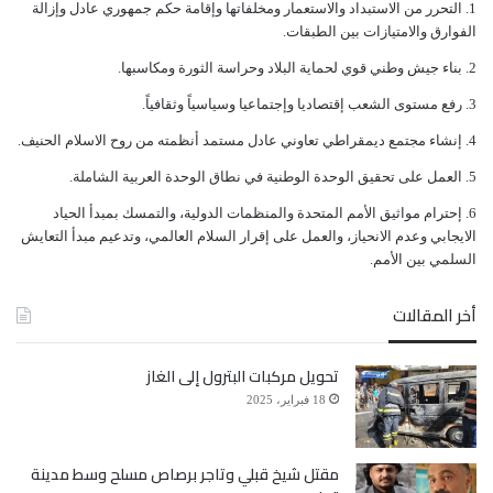
ﺍﻟﺘﺤﺮﺭ ﻣﻦ ﺍﻻﺳﺘﺒﺪﺍﺩ ﻭﺍﻻﺳﺘﻌﻤﺎﺭ ﻭﻣﺨﻠﻔﺎﺗﻬﺎ ﻭﺇﻗﺎﻣﺔ ﺣﻜﻢ ﺟﻤﻬﻮﺭﻱ ﻋﺎﺩﻝ ﻭﺇﺯﺍﻟﺔ
ﺍﻟﻔﻮﺍﺭﻕ ﻭﺍﻻﻣﺘﻴﺎﺯﺍﺕ ﺑﻴﻦ ﺍﻟﻄﺒﻘﺎﺕ.
ﺑﻨﺎﺀ ﺟﻴﺶ ﻭﻃﻨﻲ ﻗﻮﻱ ﻟﺤﻤﺎﻳﺔ ﺍﻟﺒﻼﺩ ﻭﺣﺮﺍﺳﺔ ﺍﻟﺜﻮﺭﺓ ﻭﻣﻜﺎﺳﺒﻬﺎ.
ﺭﻓﻊ ﻣﺴﺘﻮﻯ ﺍﻟﺸﻌﺐ ﺇﻗﺘﺼﺎﺩﻳﺎ ﻭﺇﺟﺘﻤﺎﻋﻴﺎ ﻭﺳﻴﺎﺳﻴﺎً ﻭﺛﻘﺎﻓﻴﺎً.
ﺇﻧﺸﺎﺀ ﻣﺠﺘﻤﻊ ﺩﻳﻤﻘﺮﺍﻃﻲ ﺗﻌﺎﻭﻧﻲ ﻋﺎﺩﻝ ﻣﺴﺘﻤﺪ ﺃﻧﻈﻤﺘﻪ ﻣﻦ ﺭﻭﺡ ﺍﻻﺳﻼﻡ ﺍﻟﺤﻨﻴﻒ.
ﺍﻟﻌﻤﻞ ﻋﻠﻰ ﺗﺤﻘﻴﻖ ﺍﻟﻮﺣﺪﺓ ﺍﻟﻮﻃﻨﻴﺔ ﻓﻲ ﻧﻄﺎﻕ ﺍﻟﻮﺣﺪﺓ ﺍﻟﻌﺮﺑﻴﺔ ﺍﻟﺸﺎﻣﻠﺔ.
ﺇﺣﺘﺮﺍﻡ ﻣﻮﺍﺛﻴﻖ الأﻣﻢ ﺍﻟﻤﺘﺤﺪﺓ ﻭﺍﻟﻤﻨﻈﻤﺎﺕ ﺍﻟﺪﻭﻟﻴﺔ، ﻭﺍﻟﺘﻤﺴﻚ ﺑﻤﺒﺪﺃ ﺍﻟﺤﻴﺎﺩ
ﺍﻻﻳﺠﺎﺑﻲ ﻭﻋﺪﻡ ﺍﻻﻧﺤﻴﺎﺯ، ﻭﺍﻟﻌﻤﻞ ﻋﻠﻰ ﺇﻗﺮﺍﺭ ﺍﻟﺴﻼﻡ ﺍﻟﻌﺎﻟﻤﻲ، ﻭﺗﺪﻋﻴﻢ ﻣﺒﺪﺃ ﺍﻟﺘﻌﺎﻳﺶ
ﺍﻟﺴﻠﻤﻲ ﺑﻴﻦ ﺍﻷﻣﻢ.
أخر المقالات
تحويل مركبات البترول إلى الغاز
18 فبراير، 2025
مقتل شيخ قبلي وتاجر برصاص مسلح وسط مدينة