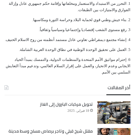
ﺍﻟﺘﺤﺮﺭ ﻣﻦ ﺍﻻﺳﺘﺒﺪﺍﺩ ﻭﺍﻻﺳﺘﻌﻤﺎﺭ ﻭﻣﺨﻠﻔﺎﺗﻬﺎ ﻭﺇﻗﺎﻣﺔ ﺣﻜﻢ ﺟﻤﻬﻮﺭﻱ ﻋﺎﺩﻝ ﻭﺇﺯﺍﻟﺔ
ﺍﻟﻔﻮﺍﺭﻕ ﻭﺍﻻﻣﺘﻴﺎﺯﺍﺕ ﺑﻴﻦ ﺍﻟﻄﺒﻘﺎﺕ.
ﺑﻨﺎﺀ ﺟﻴﺶ ﻭﻃﻨﻲ ﻗﻮﻱ ﻟﺤﻤﺎﻳﺔ ﺍﻟﺒﻼﺩ ﻭﺣﺮﺍﺳﺔ ﺍﻟﺜﻮﺭﺓ ﻭﻣﻜﺎﺳﺒﻬﺎ.
ﺭﻓﻊ ﻣﺴﺘﻮﻯ ﺍﻟﺸﻌﺐ ﺇﻗﺘﺼﺎﺩﻳﺎ ﻭﺇﺟﺘﻤﺎﻋﻴﺎ ﻭﺳﻴﺎﺳﻴﺎً ﻭﺛﻘﺎﻓﻴﺎً.
ﺇﻧﺸﺎﺀ ﻣﺠﺘﻤﻊ ﺩﻳﻤﻘﺮﺍﻃﻲ ﺗﻌﺎﻭﻧﻲ ﻋﺎﺩﻝ ﻣﺴﺘﻤﺪ ﺃﻧﻈﻤﺘﻪ ﻣﻦ ﺭﻭﺡ ﺍﻻﺳﻼﻡ ﺍﻟﺤﻨﻴﻒ.
ﺍﻟﻌﻤﻞ ﻋﻠﻰ ﺗﺤﻘﻴﻖ ﺍﻟﻮﺣﺪﺓ ﺍﻟﻮﻃﻨﻴﺔ ﻓﻲ ﻧﻄﺎﻕ ﺍﻟﻮﺣﺪﺓ ﺍﻟﻌﺮﺑﻴﺔ ﺍﻟﺸﺎﻣﻠﺔ.
ﺇﺣﺘﺮﺍﻡ ﻣﻮﺍﺛﻴﻖ الأﻣﻢ ﺍﻟﻤﺘﺤﺪﺓ ﻭﺍﻟﻤﻨﻈﻤﺎﺕ ﺍﻟﺪﻭﻟﻴﺔ، ﻭﺍﻟﺘﻤﺴﻚ ﺑﻤﺒﺪﺃ ﺍﻟﺤﻴﺎﺩ
ﺍﻻﻳﺠﺎﺑﻲ ﻭﻋﺪﻡ ﺍﻻﻧﺤﻴﺎﺯ، ﻭﺍﻟﻌﻤﻞ ﻋﻠﻰ ﺇﻗﺮﺍﺭ ﺍﻟﺴﻼﻡ ﺍﻟﻌﺎﻟﻤﻲ، ﻭﺗﺪﻋﻴﻢ ﻣﺒﺪﺃ ﺍﻟﺘﻌﺎﻳﺶ
ﺍﻟﺴﻠﻤﻲ ﺑﻴﻦ ﺍﻷﻣﻢ.
أخر المقالات
تحويل مركبات البترول إلى الغاز
18 فبراير، 2025
مقتل شيخ قبلي وتاجر برصاص مسلح وسط مدينة