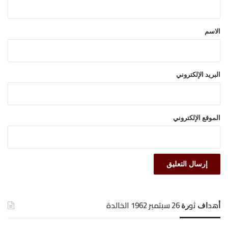
ق
*
الاسم
البريد الإلكتروني
الموقع الإلكتروني
ﺃﻫﺪﺍﻑ ﺛﻮﺭﺓ 26 ﺳﺒﺘﻤﺒﺮ 1962 الخالدة