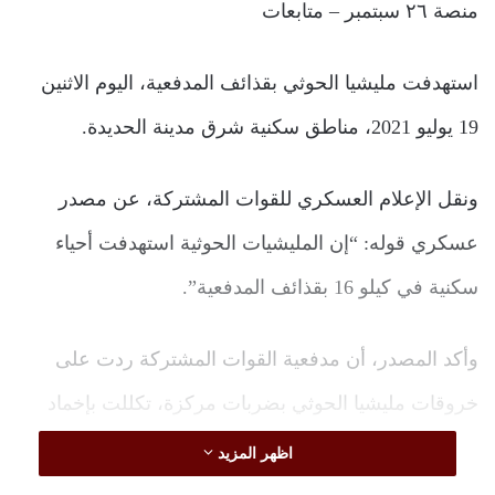
منصة ٢٦ سبتمبر – متابعات
استهدفت مليشيا الحوثي بقذائف المدفعية، اليوم الاثنين
19 يوليو 2021، مناطق سكنية شرق مدينة الحديدة.
ونقل الإعلام العسكري للقوات المشتركة، عن مصدر
عسكري قوله: “إن المليشيات الحوثية استهدفت أحياء
سكنية في كيلو 16 بقذائف المدفعية”.
وأكد المصدر، أن مدفعية القوات المشتركة ردت على
خروقات مليشيا الحوثي بضربات مركزة، تكللت بإخماد
مصادر النيران وأوقعت خسائر بشرية ومادية في صفوف
اظهر المزيد
المليشيا.