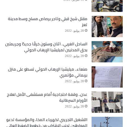
من قبل التجار المرتبطين بمراكز النفوذ في الشرعية
وجماعة الحوثي أيضاً. إضافة إلى استنزاف العملة الصعبة
مقتل شيخ قبلي وتاجر برصاص مسلح وسط مدينة
تعز
من السوق وتهريبها إلى الخارج من قبل جهات رسمية
28 يوليو، 2022
وشخصيات نافذة في الشرعية.
الساحل الغربي.. اثنان وستون خرقًا جديدًا وجريمتين
بحق المدنيين لميليشيا الإرهاب الحوثي
28 يوليو، 2022
صنعاء.. ميليشيا الإرهاب الحوثي تسطو على منزل
بربماني مؤتمري
28 يوليو، 2022
عدن.. وقفة احتجاجية أمام مستشفى الأمل لعلاج
الأورام السرطانية
28 يوليو، 2022
التشغيل التجريبي لكهرباء المخا، والمؤسسة تدعو
المواطنين تجنب الاقتراب من خطوط الضغط العالي