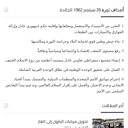
ﺃﻫﺪﺍﻑ ﺛﻮﺭﺓ 26 ﺳﺒﺘﻤﺒﺮ 1962 الخالدة
ولاقى هذا الارتفاع المتسارع، غضباً واسعا وردود أفعال
رسمية وشعبية، منددة بالانهيار القياسي للعملة المحلية.
ﺍﻟﺘﺤﺮﺭ ﻣﻦ ﺍﻻﺳﺘﺒﺪﺍﺩ ﻭﺍﻻﺳﺘﻌﻤﺎﺭ ﻭﻣﺨﻠﻔﺎﺗﻬﺎ ﻭﺇﻗﺎﻣﺔ ﺣﻜﻢ ﺟﻤﻬﻮﺭﻱ ﻋﺎﺩﻝ ﻭﺇﺯﺍﻟﺔ
ﺍﻟﻔﻮﺍﺭﻕ ﻭﺍﻻﻣﺘﻴﺎﺯﺍﺕ ﺑﻴﻦ ﺍﻟﻄﺒﻘﺎﺕ.
وما انعكس على أسعار السلع الأساسية من ارتفاع، أضاف
ﺑﻨﺎﺀ ﺟﻴﺶ ﻭﻃﻨﻲ ﻗﻮﻱ ﻟﺤﻤﺎﻳﺔ ﺍﻟﺒﻼﺩ ﻭﺣﺮﺍﺳﺔ ﺍﻟﺜﻮﺭﺓ ﻭﻣﻜﺎﺳﺒﻬﺎ.
أعباءً جديدة على المواطنين خصوصا مع حلول عيد
ﺭﻓﻊ ﻣﺴﺘﻮﻯ ﺍﻟﺸﻌﺐ ﺇﻗﺘﺼﺎﺩﻳﺎ ﻭﺇﺟﺘﻤﺎﻋﻴﺎ ﻭﺳﻴﺎﺳﻴﺎً ﻭﺛﻘﺎﻓﻴﺎً.
الأضحى.
ﺇﻧﺸﺎﺀ ﻣﺠﺘﻤﻊ ﺩﻳﻤﻘﺮﺍﻃﻲ ﺗﻌﺎﻭﻧﻲ ﻋﺎﺩﻝ ﻣﺴﺘﻤﺪ ﺃﻧﻈﻤﺘﻪ ﻣﻦ ﺭﻭﺡ ﺍﻻﺳﻼﻡ ﺍﻟﺤﻨﻴﻒ.
ﺍﻟﻌﻤﻞ ﻋﻠﻰ ﺗﺤﻘﻴﻖ ﺍﻟﻮﺣﺪﺓ ﺍﻟﻮﻃﻨﻴﺔ ﻓﻲ ﻧﻄﺎﻕ ﺍﻟﻮﺣﺪﺓ ﺍﻟﻌﺮﺑﻴﺔ ﺍﻟﺸﺎﻣﻠﺔ.
ويرجح العديد من خبراء الاقتصاد، أن الانهيار الكبير في
ﺇﺣﺘﺮﺍﻡ ﻣﻮﺍﺛﻴﻖ الأﻣﻢ ﺍﻟﻤﺘﺤﺪﺓ ﻭﺍﻟﻤﻨﻈﻤﺎﺕ ﺍﻟﺪﻭﻟﻴﺔ، ﻭﺍﻟﺘﻤﺴﻚ ﺑﻤﺒﺪﺃ ﺍﻟﺤﻴﺎﺩ
ﺍﻻﻳﺠﺎﺑﻲ ﻭﻋﺪﻡ ﺍﻻﻧﺤﻴﺎﺯ، ﻭﺍﻟﻌﻤﻞ ﻋﻠﻰ ﺇﻗﺮﺍﺭ ﺍﻟﺴﻼﻡ ﺍﻟﻌﺎﻟﻤﻲ، ﻭﺗﺪﻋﻴﻢ ﻣﺒﺪﺃ ﺍﻟﺘﻌﺎﻳﺶ
قيمة العملة، تقف وراءه أيادي عابثة باقتصاد البلاد، وحياة
ﺍﻟﺴﻠﻤﻲ ﺑﻴﻦ ﺍﻷﻣﻢ.
الناس المعيشية.
أخر المقالات
ويشير الخبراء، إلى أن أبرز الأسباب، هو المضاربة بالعملة
تحويل مركبات البترول إلى الغاز
18 فبراير، 2025