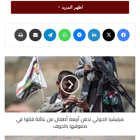
وأفاد البيان بأن الفرق نزعت الأسبوع الماضي أيضًا (793)
اظهر المزيد
لغما مضادا للدبابات و(63) لغما مضادا للأفراد، وطهرت
فيسبوك
‫X
لينكدإن
ماسنجر
واتساب
تيلقرام
مشاركة عبر البريد
طباعة
(288,665) مترًا مربعًا من الأراضي اليمنية.
وأشار بيان عمليات مسام، إلى أنه منذ نهاية يونيو (2018)
ميليشيا
حتى 2 يوليو الجاري، وتمكنت الفرق الهندسية من تطهير
الحوثي
تدفن
(24,123,141) مترًا مربعا من الأراضي في اليمن كانت
أربعة
أطفال
مفخخة بالألغام والذخائر غير المنفجرة.
من
عائلة
قتلوا
في
ميليشيا الحوثي تدفن أربعة أطفال من عائلة قتلوا في
صفوفها
صفوفها بالجوف
بالجوف
الجيش