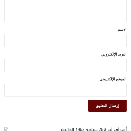
ل
ي
ق
*
الاسم
البريد الإلكتروني
الموقع الإلكتروني
ﺃﻫﺪﺍﻑ ﺛﻮﺭﺓ 26 ﺳﺒﺘﻤﺒﺮ 1962 الخالدة