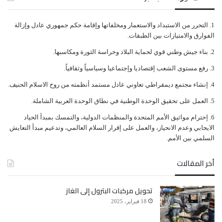
ﺍﻟﺘﺤﺮﺭ ﻣﻦ ﺍﻻﺳﺘﺒﺪﺍﺩ ﻭﺍﻻﺳﺘﻌﻤﺎﺭ ﻭﻣﺨﻠﻔﺎﺗﻬﺎ ﻭﺇﻗﺎﻣﺔ ﺣﻜﻢ ﺟﻤﻬﻮﺭﻱ ﻋﺎﺩﻝ ﻭﺇﺯﺍﻟﺔ
ﺍﻟﻔﻮﺍﺭﻕ ﻭﺍﻻﻣﺘﻴﺎﺯﺍﺕ ﺑﻴﻦ ﺍﻟﻄﺒﻘﺎﺕ.
ﺑﻨﺎﺀ ﺟﻴﺶ ﻭﻃﻨﻲ ﻗﻮﻱ ﻟﺤﻤﺎﻳﺔ ﺍﻟﺒﻼﺩ ﻭﺣﺮﺍﺳﺔ ﺍﻟﺜﻮﺭﺓ ﻭﻣﻜﺎﺳﺒﻬﺎ.
ﺭﻓﻊ ﻣﺴﺘﻮﻯ ﺍﻟﺸﻌﺐ ﺇﻗﺘﺼﺎﺩﻳﺎ ﻭﺇﺟﺘﻤﺎﻋﻴﺎ ﻭﺳﻴﺎﺳﻴﺎً ﻭﺛﻘﺎﻓﻴﺎً.
ﺇﻧﺸﺎﺀ ﻣﺠﺘﻤﻊ ﺩﻳﻤﻘﺮﺍﻃﻲ ﺗﻌﺎﻭﻧﻲ ﻋﺎﺩﻝ ﻣﺴﺘﻤﺪ ﺃﻧﻈﻤﺘﻪ ﻣﻦ ﺭﻭﺡ ﺍﻻﺳﻼﻡ ﺍﻟﺤﻨﻴﻒ.
ﺍﻟﻌﻤﻞ ﻋﻠﻰ ﺗﺤﻘﻴﻖ ﺍﻟﻮﺣﺪﺓ ﺍﻟﻮﻃﻨﻴﺔ ﻓﻲ ﻧﻄﺎﻕ ﺍﻟﻮﺣﺪﺓ ﺍﻟﻌﺮﺑﻴﺔ ﺍﻟﺸﺎﻣﻠﺔ.
ﺇﺣﺘﺮﺍﻡ ﻣﻮﺍﺛﻴﻖ الأﻣﻢ ﺍﻟﻤﺘﺤﺪﺓ ﻭﺍﻟﻤﻨﻈﻤﺎﺕ ﺍﻟﺪﻭﻟﻴﺔ، ﻭﺍﻟﺘﻤﺴﻚ ﺑﻤﺒﺪﺃ ﺍﻟﺤﻴﺎﺩ
ﺍﻻﻳﺠﺎﺑﻲ ﻭﻋﺪﻡ ﺍﻻﻧﺤﻴﺎﺯ، ﻭﺍﻟﻌﻤﻞ ﻋﻠﻰ ﺇﻗﺮﺍﺭ ﺍﻟﺴﻼﻡ ﺍﻟﻌﺎﻟﻤﻲ، ﻭﺗﺪﻋﻴﻢ ﻣﺒﺪﺃ ﺍﻟﺘﻌﺎﻳﺶ
ﺍﻟﺴﻠﻤﻲ ﺑﻴﻦ ﺍﻷﻣﻢ.
أخر المقالات
تحويل مركبات البترول إلى الغاز
18 فبراير، 2025