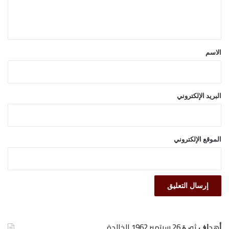
ل
ي
ق
*
الاسم
البريد الإلكتروني
الموقع الإلكتروني
ﺃﻫﺪﺍﻑ ﺛﻮﺭﺓ 26 ﺳﺒﺘﻤﺒﺮ 1962 الخالدة