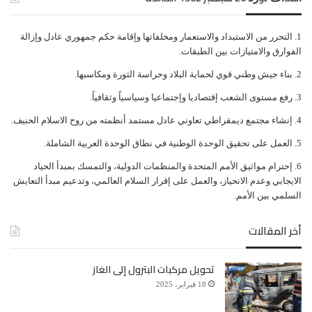
ﺍﻟﺘﺤﺮﺭ ﻣﻦ ﺍﻻﺳﺘﺒﺪﺍﺩ ﻭﺍﻻﺳﺘﻌﻤﺎﺭ ﻭﻣﺨﻠﻔﺎﺗﻬﺎ ﻭﺇﻗﺎﻣﺔ ﺣﻜﻢ ﺟﻤﻬﻮﺭﻱ ﻋﺎﺩﻝ ﻭﺇﺯﺍﻟﺔ
ﺍﻟﻔﻮﺍﺭﻕ ﻭﺍﻻﻣﺘﻴﺎﺯﺍﺕ ﺑﻴﻦ ﺍﻟﻄﺒﻘﺎﺕ.
ﺑﻨﺎﺀ ﺟﻴﺶ ﻭﻃﻨﻲ ﻗﻮﻱ ﻟﺤﻤﺎﻳﺔ ﺍﻟﺒﻼﺩ ﻭﺣﺮﺍﺳﺔ ﺍﻟﺜﻮﺭﺓ ﻭﻣﻜﺎﺳﺒﻬﺎ.
ﺭﻓﻊ ﻣﺴﺘﻮﻯ ﺍﻟﺸﻌﺐ ﺇﻗﺘﺼﺎﺩﻳﺎ ﻭﺇﺟﺘﻤﺎﻋﻴﺎ ﻭﺳﻴﺎﺳﻴﺎً ﻭﺛﻘﺎﻓﻴﺎً.
ﺇﻧﺸﺎﺀ ﻣﺠﺘﻤﻊ ﺩﻳﻤﻘﺮﺍﻃﻲ ﺗﻌﺎﻭﻧﻲ ﻋﺎﺩﻝ ﻣﺴﺘﻤﺪ ﺃﻧﻈﻤﺘﻪ ﻣﻦ ﺭﻭﺡ ﺍﻻﺳﻼﻡ ﺍﻟﺤﻨﻴﻒ.
ﺍﻟﻌﻤﻞ ﻋﻠﻰ ﺗﺤﻘﻴﻖ ﺍﻟﻮﺣﺪﺓ ﺍﻟﻮﻃﻨﻴﺔ ﻓﻲ ﻧﻄﺎﻕ ﺍﻟﻮﺣﺪﺓ ﺍﻟﻌﺮﺑﻴﺔ ﺍﻟﺸﺎﻣﻠﺔ.
ﺇﺣﺘﺮﺍﻡ ﻣﻮﺍﺛﻴﻖ الأﻣﻢ ﺍﻟﻤﺘﺤﺪﺓ ﻭﺍﻟﻤﻨﻈﻤﺎﺕ ﺍﻟﺪﻭﻟﻴﺔ، ﻭﺍﻟﺘﻤﺴﻚ ﺑﻤﺒﺪﺃ ﺍﻟﺤﻴﺎﺩ
ﺍﻻﻳﺠﺎﺑﻲ ﻭﻋﺪﻡ ﺍﻻﻧﺤﻴﺎﺯ، ﻭﺍﻟﻌﻤﻞ ﻋﻠﻰ ﺇﻗﺮﺍﺭ ﺍﻟﺴﻼﻡ ﺍﻟﻌﺎﻟﻤﻲ، ﻭﺗﺪﻋﻴﻢ ﻣﺒﺪﺃ ﺍﻟﺘﻌﺎﻳﺶ
ﺍﻟﺴﻠﻤﻲ ﺑﻴﻦ ﺍﻷﻣﻢ.
أخر المقالات
تحويل مركبات البترول إلى الغاز
18 فبراير، 2025