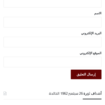
ق
*
الاسم
البريد الإلكتروني
الموقع الإلكتروني
ﺃﻫﺪﺍﻑ ﺛﻮﺭﺓ 26 ﺳﺒﺘﻤﺒﺮ 1962 الخالدة