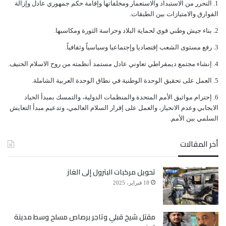
ﺍﻟﺘﺤﺮﺭ ﻣﻦ ﺍﻻﺳﺘﺒﺪﺍﺩ ﻭﺍﻻﺳﺘﻌﻤﺎﺭ ﻭﻣﺨﻠﻔﺎﺗﻬﺎ ﻭﺇﻗﺎﻣﺔ ﺣﻜﻢ ﺟﻤﻬﻮﺭﻱ ﻋﺎﺩﻝ ﻭﺇﺯﺍﻟﺔ
ﺍﻟﻔﻮﺍﺭﻕ ﻭﺍﻻﻣﺘﻴﺎﺯﺍﺕ ﺑﻴﻦ ﺍﻟﻄﺒﻘﺎﺕ.
ﺑﻨﺎﺀ ﺟﻴﺶ ﻭﻃﻨﻲ ﻗﻮﻱ ﻟﺤﻤﺎﻳﺔ ﺍﻟﺒﻼﺩ ﻭﺣﺮﺍﺳﺔ ﺍﻟﺜﻮﺭﺓ ﻭﻣﻜﺎﺳﺒﻬﺎ.
ﺭﻓﻊ ﻣﺴﺘﻮﻯ ﺍﻟﺸﻌﺐ ﺇﻗﺘﺼﺎﺩﻳﺎ ﻭﺇﺟﺘﻤﺎﻋﻴﺎ ﻭﺳﻴﺎﺳﻴﺎً ﻭﺛﻘﺎﻓﻴﺎً.
ﺇﻧﺸﺎﺀ ﻣﺠﺘﻤﻊ ﺩﻳﻤﻘﺮﺍﻃﻲ ﺗﻌﺎﻭﻧﻲ ﻋﺎﺩﻝ ﻣﺴﺘﻤﺪ ﺃﻧﻈﻤﺘﻪ ﻣﻦ ﺭﻭﺡ ﺍﻻﺳﻼﻡ ﺍﻟﺤﻨﻴﻒ.
ﺍﻟﻌﻤﻞ ﻋﻠﻰ ﺗﺤﻘﻴﻖ ﺍﻟﻮﺣﺪﺓ ﺍﻟﻮﻃﻨﻴﺔ ﻓﻲ ﻧﻄﺎﻕ ﺍﻟﻮﺣﺪﺓ ﺍﻟﻌﺮﺑﻴﺔ ﺍﻟﺸﺎﻣﻠﺔ.
ﺇﺣﺘﺮﺍﻡ ﻣﻮﺍﺛﻴﻖ الأﻣﻢ ﺍﻟﻤﺘﺤﺪﺓ ﻭﺍﻟﻤﻨﻈﻤﺎﺕ ﺍﻟﺪﻭﻟﻴﺔ، ﻭﺍﻟﺘﻤﺴﻚ ﺑﻤﺒﺪﺃ ﺍﻟﺤﻴﺎﺩ
ﺍﻻﻳﺠﺎﺑﻲ ﻭﻋﺪﻡ ﺍﻻﻧﺤﻴﺎﺯ، ﻭﺍﻟﻌﻤﻞ ﻋﻠﻰ ﺇﻗﺮﺍﺭ ﺍﻟﺴﻼﻡ ﺍﻟﻌﺎﻟﻤﻲ، ﻭﺗﺪﻋﻴﻢ ﻣﺒﺪﺃ ﺍﻟﺘﻌﺎﻳﺶ
ﺍﻟﺴﻠﻤﻲ ﺑﻴﻦ ﺍﻷﻣﻢ.
أخر المقالات
تحويل مركبات البترول إلى الغاز
18 فبراير، 2025
مقتل شيخ قبلي وتاجر برصاص مسلح وسط مدينة