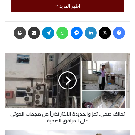
اظهر المزيد
فيسبوك
‫X
لينكدإن
ماسنجر
واتساب
تيلقرام
مشاركة عبر البريد
طباعة
تحالف
صحي:
تعز
والحديدة
الأكثر
تضرراَ
من
هجمات
الحوثي
تحالف صحي: تعز والحديدة الأكثر تضرراَ من هجمات الحوثي
على
على المرافق الصحية
المرافق
الصحية
إب..