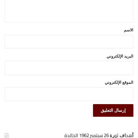
ل
ي
ق
*
الاسم
البريد الإلكتروني
الموقع الإلكتروني
ﺃﻫﺪﺍﻑ ﺛﻮﺭﺓ 26 ﺳﺒﺘﻤﺒﺮ 1962 الخالدة