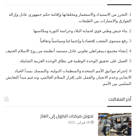
ﺍﻟﺘﺤﺮﺭ ﻣﻦ ﺍﻻﺳﺘﺒﺪﺍﺩ ﻭﺍﻻﺳﺘﻌﻤﺎﺭ ﻭﻣﺨﻠﻔﺎﺗﻬﺎ ﻭﺇﻗﺎﻣﺔ ﺣﻜﻢ ﺟﻤﻬﻮﺭﻱ ﻋﺎﺩﻝ ﻭﺇﺯﺍﻟﺔ
ﺍﻟﻔﻮﺍﺭﻕ ﻭﺍﻻﻣﺘﻴﺎﺯﺍﺕ ﺑﻴﻦ ﺍﻟﻄﺒﻘﺎﺕ.
ﺑﻨﺎﺀ ﺟﻴﺶ ﻭﻃﻨﻲ ﻗﻮﻱ ﻟﺤﻤﺎﻳﺔ ﺍﻟﺒﻼﺩ ﻭﺣﺮﺍﺳﺔ ﺍﻟﺜﻮﺭﺓ ﻭﻣﻜﺎﺳﺒﻬﺎ.
ﺭﻓﻊ ﻣﺴﺘﻮﻯ ﺍﻟﺸﻌﺐ ﺇﻗﺘﺼﺎﺩﻳﺎ ﻭﺇﺟﺘﻤﺎﻋﻴﺎ ﻭﺳﻴﺎﺳﻴﺎً ﻭﺛﻘﺎﻓﻴﺎً.
ﺇﻧﺸﺎﺀ ﻣﺠﺘﻤﻊ ﺩﻳﻤﻘﺮﺍﻃﻲ ﺗﻌﺎﻭﻧﻲ ﻋﺎﺩﻝ ﻣﺴﺘﻤﺪ ﺃﻧﻈﻤﺘﻪ ﻣﻦ ﺭﻭﺡ ﺍﻻﺳﻼﻡ ﺍﻟﺤﻨﻴﻒ.
ﺍﻟﻌﻤﻞ ﻋﻠﻰ ﺗﺤﻘﻴﻖ ﺍﻟﻮﺣﺪﺓ ﺍﻟﻮﻃﻨﻴﺔ ﻓﻲ ﻧﻄﺎﻕ ﺍﻟﻮﺣﺪﺓ ﺍﻟﻌﺮﺑﻴﺔ ﺍﻟﺸﺎﻣﻠﺔ.
ﺇﺣﺘﺮﺍﻡ ﻣﻮﺍﺛﻴﻖ الأﻣﻢ ﺍﻟﻤﺘﺤﺪﺓ ﻭﺍﻟﻤﻨﻈﻤﺎﺕ ﺍﻟﺪﻭﻟﻴﺔ، ﻭﺍﻟﺘﻤﺴﻚ ﺑﻤﺒﺪﺃ ﺍﻟﺤﻴﺎﺩ
ﺍﻻﻳﺠﺎﺑﻲ ﻭﻋﺪﻡ ﺍﻻﻧﺤﻴﺎﺯ، ﻭﺍﻟﻌﻤﻞ ﻋﻠﻰ ﺇﻗﺮﺍﺭ ﺍﻟﺴﻼﻡ ﺍﻟﻌﺎﻟﻤﻲ، ﻭﺗﺪﻋﻴﻢ ﻣﺒﺪﺃ ﺍﻟﺘﻌﺎﻳﺶ
ﺍﻟﺴﻠﻤﻲ ﺑﻴﻦ ﺍﻷﻣﻢ.
أخر المقالات
تحويل مركبات البترول إلى الغاز
18 فبراير، 2025