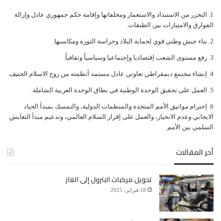
أعمارهم (14) عاماً جندتهم ميليشيات الحوثي وما زالت
ﺍﻟﺘﺤﺮﺭ ﻣﻦ ﺍﻻﺳﺘﺒﺪﺍﺩ ﻭﺍﻻﺳﺘﻌﻤﺎﺭ ﻭﻣﺨﻠﻔﺎﺗﻬﺎ ﻭﺇﻗﺎﻣﺔ ﺣﻜﻢ ﺟﻤﻬﻮﺭﻱ ﻋﺎﺩﻝ ﻭﺇﺯﺍﻟﺔ
ﺍﻟﻔﻮﺍﺭﻕ ﻭﺍﻻﻣﺘﻴﺎﺯﺍﺕ ﺑﻴﻦ ﺍﻟﻄﺒﻘﺎﺕ.
عملية التجنيد لدى الميليشيات الحوثية مستمرة فيما
ﺑﻨﺎﺀ ﺟﻴﺶ ﻭﻃﻨﻲ ﻗﻮﻱ ﻟﺤﻤﺎﻳﺔ ﺍﻟﺒﻼﺩ ﻭﺣﺮﺍﺳﺔ ﺍﻟﺜﻮﺭﺓ ﻭﻣﻜﺎﺳﺒﻬﺎ.
يفرضون على بعض القبائل التجنيد بالإكراه والاجبار.
ﺭﻓﻊ ﻣﺴﺘﻮﻯ ﺍﻟﺸﻌﺐ ﺇﻗﺘﺼﺎﺩﻳﺎ ﻭﺇﺟﺘﻤﺎﻋﻴﺎ ﻭﺳﻴﺎﺳﻴﺎً ﻭﺛﻘﺎﻓﻴﺎً.
ﺇﻧﺸﺎﺀ ﻣﺠﺘﻤﻊ ﺩﻳﻤﻘﺮﺍﻃﻲ ﺗﻌﺎﻭﻧﻲ ﻋﺎﺩﻝ ﻣﺴﺘﻤﺪ ﺃﻧﻈﻤﺘﻪ ﻣﻦ ﺭﻭﺡ ﺍﻻﺳﻼﻡ ﺍﻟﺤﻨﻴﻒ.
ونقل التقرير عن شهادة بعض الأهالي الذين قابلهم الفريق
ﺍﻟﻌﻤﻞ ﻋﻠﻰ ﺗﺤﻘﻴﻖ ﺍﻟﻮﺣﺪﺓ ﺍﻟﻮﻃﻨﻴﺔ ﻓﻲ ﻧﻄﺎﻕ ﺍﻟﻮﺣﺪﺓ ﺍﻟﻌﺮﺑﻴﺔ ﺍﻟﺸﺎﻣﻠﺔ.
وقام بأخذ شهادتهم، أن ميليشيات الحوثي تستخدم وسائل
ﺇﺣﺘﺮﺍﻡ ﻣﻮﺍﺛﻴﻖ الأﻣﻢ ﺍﻟﻤﺘﺤﺪﺓ ﻭﺍﻟﻤﻨﻈﻤﺎﺕ ﺍﻟﺪﻭﻟﻴﺔ، ﻭﺍﻟﺘﻤﺴﻚ ﺑﻤﺒﺪﺃ ﺍﻟﺤﻴﺎﺩ
ﺍﻻﻳﺠﺎﺑﻲ ﻭﻋﺪﻡ ﺍﻻﻧﺤﻴﺎﺯ، ﻭﺍﻟﻌﻤﻞ ﻋﻠﻰ ﺇﻗﺮﺍﺭ ﺍﻟﺴﻼﻡ ﺍﻟﻌﺎﻟﻤﻲ، ﻭﺗﺪﻋﻴﻢ ﻣﺒﺪﺃ ﺍﻟﺘﻌﺎﻳﺶ
عديدة لتجنيد الصغار لعل أهمها غسيل الأدمغة والإغراءات
ﺍﻟﺴﻠﻤﻲ ﺑﻴﻦ ﺍﻷﻣﻢ.
بالوظائف والشهادات المدرسية واستغلال الوضع
أخر المقالات
الاقتصادي المتدهور لدى الأسر، إضافة إلى التجنيد الإجباري
تحويل مركبات البترول إلى الغاز
الذي تفرضه الميليشيات على بعض القبائل.
18 فبراير، 2025