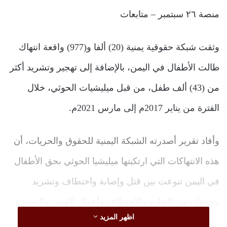
منصة ٢٦ سبتمبر – متابعات
وثقت شبكة حقوقية يمنية (20) ألفا و(977) واقعة انتهاك
طالت الأطفال في اليمن، بالإضافة إلى تهجير وتشريد أكثر
من (43) ألف طفل، من قبل ميليشيات الحوثي، خلال
الفترة من يناير 2017م إلى مارس 2021م.
وأفاد تقرير أصدرته الشبكة اليمنية للحقوق والحريات، أن
هذه الانتهاكات التي ارتكبتها ميليشيا الحوثي بحق الأطفال
في اليمن تنوعت بين قتل وإصابة واختطاف وتشريد
وحرمان من التعليم والاختطاف وأعمال القنص والتجنيد
اظهر المزيد
ومنع وصول العلاج والغذاء والماء، نتيجة الحصار واستخدام