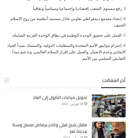
ﺭﻓﻊ ﻣﺴﺘﻮﻯ ﺍﻟﺸﻌﺐ ﺇﻗﺘﺼﺎﺩﻳﺎ ﻭﺇﺟﺘﻤﺎﻋﻴﺎ ﻭﺳﻴﺎﺳﻴﺎً ﻭﺛﻘﺎﻓﻴﺎً.
ﺇﻧﺸﺎﺀ ﻣﺠﺘﻤﻊ ﺩﻳﻤﻘﺮﺍﻃﻲ ﺗﻌﺎﻭﻧﻲ ﻋﺎﺩﻝ ﻣﺴﺘﻤﺪ ﺃﻧﻈﻤﺘﻪ ﻣﻦ ﺭﻭﺡ ﺍﻻﺳﻼﻡ
ﺍﻟﺤﻨﻴﻒ.
ﺍﻟﻌﻤﻞ ﻋﻠﻰ ﺗﺤﻘﻴﻖ ﺍﻟﻮﺣﺪﺓ ﺍﻟﻮﻃﻨﻴﺔ ﻓﻲ ﻧﻄﺎﻕ ﺍﻟﻮﺣﺪﺓ ﺍﻟﻌﺮﺑﻴﺔ ﺍﻟﺸﺎﻣﻠﺔ.
ﺇﺣﺘﺮﺍﻡ ﻣﻮﺍﺛﻴﻖ الأﻣﻢ ﺍﻟﻤﺘﺤﺪﺓ ﻭﺍﻟﻤﻨﻈﻤﺎﺕ ﺍﻟﺪﻭﻟﻴﺔ، ﻭﺍﻟﺘﻤﺴﻚ ﺑﻤﺒﺪﺃ ﺍﻟﺤﻴﺎﺩ
ﺍﻻﻳﺠﺎﺑﻲ ﻭﻋﺪﻡ ﺍﻻﻧﺤﻴﺎﺯ، ﻭﺍﻟﻌﻤﻞ ﻋﻠﻰ ﺇﻗﺮﺍﺭ ﺍﻟﺴﻼﻡ ﺍﻟﻌﺎﻟﻤﻲ، ﻭﺗﺪﻋﻴﻢ ﻣﺒﺪﺃ
ﺍﻟﺘﻌﺎﻳﺶ ﺍﻟﺴﻠﻤﻲ ﺑﻴﻦ ﺍﻷﻣﻢ.
أخر المقالات
تحويل مركبات البترول إلى الغاز
18 فبراير، 2025
مقتل شيخ قبلي وتاجر برصاص مسلح وسط
مدينة تعز
28 يوليو، 2022