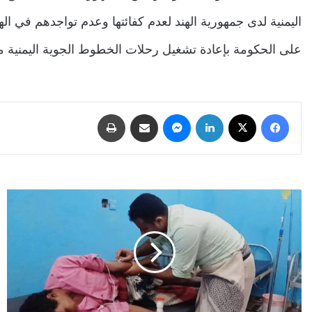
اليمنية لدى جمهورية الهند لعدم كفائتها وعدم تواجدهم في الهن
على الحكومة بإعادة تشغيل رحلات الخطوط الجوية اليمنية م
فيسبوك
‫X
لينكدإن
ماسنجر
مشاركة عبر البريد
طباعة
الحديدة..
لغم
حوثي
على
هيئة
قلم
يبتر
أصابع