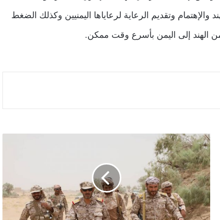
د والإهتمام وتقديم الرعاية لرعاياها اليمنيين وكذلك الضغط
ن الهند إلى اليمن بأسرع وقت ممكن.
بن
عزيز
يتفقد
جبهات
مأرب،
ومؤشرات
تصعيد
حوثي