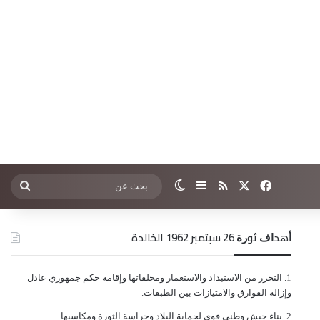
‫X
فيسبوك
ملخص الموقع RSS
إضافة عمود جانبي
الوضع المظلم
بحث
عن
ﺃﻫﺪﺍﻑ ﺛﻮﺭﺓ 26 ﺳﺒﺘﻤﺒﺮ 1962 الخالدة
ﺍﻟﺘﺤﺮﺭ ﻣﻦ ﺍﻻﺳﺘﺒﺪﺍﺩ ﻭﺍﻻﺳﺘﻌﻤﺎﺭ ﻭﻣﺨﻠﻔﺎﺗﻬﺎ ﻭﺇﻗﺎﻣﺔ ﺣﻜﻢ ﺟﻤﻬﻮﺭﻱ ﻋﺎﺩﻝ
ﻭﺇﺯﺍﻟﺔ ﺍﻟﻔﻮﺍﺭﻕ ﻭﺍﻻﻣﺘﻴﺎﺯﺍﺕ ﺑﻴﻦ ﺍﻟﻄﺒﻘﺎﺕ.
ﺑﻨﺎﺀ ﺟﻴﺶ ﻭﻃﻨﻲ ﻗﻮﻱ ﻟﺤﻤﺎﻳﺔ ﺍﻟﺒﻼﺩ ﻭﺣﺮﺍﺳﺔ ﺍﻟﺜﻮﺭﺓ ﻭﻣﻜﺎﺳﺒﻬﺎ.