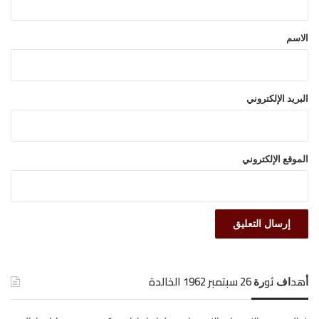
ق
*
الاسم
البريد الإلكتروني
الموقع الإلكتروني
ﺃﻫﺪﺍﻑ ﺛﻮﺭﺓ 26 ﺳﺒﺘﻤﺒﺮ 1962 الخالدة