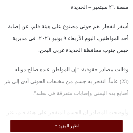
منصة ٢٦ سبتمبر – الحديدة
أسفر انفجار لغم حوثي مصنوع على هيئة قلم، عن إصابة
أحد المواطنين، اليوم الأربعاء ٩ يونيو ٢٠٢١، في مديرية
حيس جنوب محافظة الحديدة غربي اليمن.
وقالت مصادر حقوقية: “إن المواطن عبده صالح دوبله
(23) عاماً، انفجر به جسم من مخلفات الحوثي أدى إلى بتر
أصابع يده اليمنى وإصابات متفرقة في بطنه”.
وأوضحت المصادر ان الجسم المتفجر على هيئة قلم، عثر
عليه المصاب عبده صالح بالقرب من منزله الكائن في
اظهر المزيد