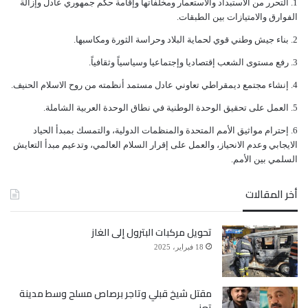
ﺍﻟﺘﺤﺮﺭ ﻣﻦ ﺍﻻﺳﺘﺒﺪﺍﺩ ﻭﺍﻻﺳﺘﻌﻤﺎﺭ ﻭﻣﺨﻠﻔﺎﺗﻬﺎ ﻭﺇﻗﺎﻣﺔ ﺣﻜﻢ ﺟﻤﻬﻮﺭﻱ ﻋﺎﺩﻝ ﻭﺇﺯﺍﻟﺔ
ﺍﻟﻔﻮﺍﺭﻕ ﻭﺍﻻﻣﺘﻴﺎﺯﺍﺕ ﺑﻴﻦ ﺍﻟﻄﺒﻘﺎﺕ.
ﺑﻨﺎﺀ ﺟﻴﺶ ﻭﻃﻨﻲ ﻗﻮﻱ ﻟﺤﻤﺎﻳﺔ ﺍﻟﺒﻼﺩ ﻭﺣﺮﺍﺳﺔ ﺍﻟﺜﻮﺭﺓ ﻭﻣﻜﺎﺳﺒﻬﺎ.
ﺭﻓﻊ ﻣﺴﺘﻮﻯ ﺍﻟﺸﻌﺐ ﺇﻗﺘﺼﺎﺩﻳﺎ ﻭﺇﺟﺘﻤﺎﻋﻴﺎ ﻭﺳﻴﺎﺳﻴﺎً ﻭﺛﻘﺎﻓﻴﺎً.
ﺇﻧﺸﺎﺀ ﻣﺠﺘﻤﻊ ﺩﻳﻤﻘﺮﺍﻃﻲ ﺗﻌﺎﻭﻧﻲ ﻋﺎﺩﻝ ﻣﺴﺘﻤﺪ ﺃﻧﻈﻤﺘﻪ ﻣﻦ ﺭﻭﺡ ﺍﻻﺳﻼﻡ ﺍﻟﺤﻨﻴﻒ.
ﺍﻟﻌﻤﻞ ﻋﻠﻰ ﺗﺤﻘﻴﻖ ﺍﻟﻮﺣﺪﺓ ﺍﻟﻮﻃﻨﻴﺔ ﻓﻲ ﻧﻄﺎﻕ ﺍﻟﻮﺣﺪﺓ ﺍﻟﻌﺮﺑﻴﺔ ﺍﻟﺸﺎﻣﻠﺔ.
ﺇﺣﺘﺮﺍﻡ ﻣﻮﺍﺛﻴﻖ الأﻣﻢ ﺍﻟﻤﺘﺤﺪﺓ ﻭﺍﻟﻤﻨﻈﻤﺎﺕ ﺍﻟﺪﻭﻟﻴﺔ، ﻭﺍﻟﺘﻤﺴﻚ ﺑﻤﺒﺪﺃ ﺍﻟﺤﻴﺎﺩ
ﺍﻻﻳﺠﺎﺑﻲ ﻭﻋﺪﻡ ﺍﻻﻧﺤﻴﺎﺯ، ﻭﺍﻟﻌﻤﻞ ﻋﻠﻰ ﺇﻗﺮﺍﺭ ﺍﻟﺴﻼﻡ ﺍﻟﻌﺎﻟﻤﻲ، ﻭﺗﺪﻋﻴﻢ ﻣﺒﺪﺃ ﺍﻟﺘﻌﺎﻳﺶ
ﺍﻟﺴﻠﻤﻲ ﺑﻴﻦ ﺍﻷﻣﻢ.
أخر المقالات
تحويل مركبات البترول إلى الغاز
18 فبراير، 2025
مقتل شيخ قبلي وتاجر برصاص مسلح وسط مدينة
تعز