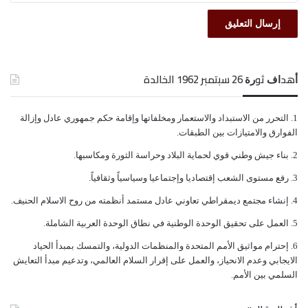
ﺃﻫﺪﺍﻑ ﺛﻮﺭﺓ 26 ﺳﺒﺘﻤﺒﺮ 1962 الخالدة
ﺍﻟﺘﺤﺮﺭ ﻣﻦ ﺍﻻﺳﺘﺒﺪﺍﺩ ﻭﺍﻻﺳﺘﻌﻤﺎﺭ ﻭﻣﺨﻠﻔﺎﺗﻬﺎ ﻭﺇﻗﺎﻣﺔ ﺣﻜﻢ ﺟﻤﻬﻮﺭﻱ ﻋﺎﺩﻝ ﻭﺇﺯﺍﻟﺔ
ﺍﻟﻔﻮﺍﺭﻕ ﻭﺍﻻﻣﺘﻴﺎﺯﺍﺕ ﺑﻴﻦ ﺍﻟﻄﺒﻘﺎﺕ.
ﺑﻨﺎﺀ ﺟﻴﺶ ﻭﻃﻨﻲ ﻗﻮﻱ ﻟﺤﻤﺎﻳﺔ ﺍﻟﺒﻼﺩ ﻭﺣﺮﺍﺳﺔ ﺍﻟﺜﻮﺭﺓ ﻭﻣﻜﺎﺳﺒﻬﺎ.
ﺭﻓﻊ ﻣﺴﺘﻮﻯ ﺍﻟﺸﻌﺐ ﺇﻗﺘﺼﺎﺩﻳﺎ ﻭﺇﺟﺘﻤﺎﻋﻴﺎ ﻭﺳﻴﺎﺳﻴﺎً ﻭﺛﻘﺎﻓﻴﺎً.
ﺇﻧﺸﺎﺀ ﻣﺠﺘﻤﻊ ﺩﻳﻤﻘﺮﺍﻃﻲ ﺗﻌﺎﻭﻧﻲ ﻋﺎﺩﻝ ﻣﺴﺘﻤﺪ ﺃﻧﻈﻤﺘﻪ ﻣﻦ ﺭﻭﺡ ﺍﻻﺳﻼﻡ ﺍﻟﺤﻨﻴﻒ.
ﺍﻟﻌﻤﻞ ﻋﻠﻰ ﺗﺤﻘﻴﻖ ﺍﻟﻮﺣﺪﺓ ﺍﻟﻮﻃﻨﻴﺔ ﻓﻲ ﻧﻄﺎﻕ ﺍﻟﻮﺣﺪﺓ ﺍﻟﻌﺮﺑﻴﺔ ﺍﻟﺸﺎﻣﻠﺔ.
ﺇﺣﺘﺮﺍﻡ ﻣﻮﺍﺛﻴﻖ الأﻣﻢ ﺍﻟﻤﺘﺤﺪﺓ ﻭﺍﻟﻤﻨﻈﻤﺎﺕ ﺍﻟﺪﻭﻟﻴﺔ، ﻭﺍﻟﺘﻤﺴﻚ ﺑﻤﺒﺪﺃ ﺍﻟﺤﻴﺎﺩ
ﺍﻻﻳﺠﺎﺑﻲ ﻭﻋﺪﻡ ﺍﻻﻧﺤﻴﺎﺯ، ﻭﺍﻟﻌﻤﻞ ﻋﻠﻰ ﺇﻗﺮﺍﺭ ﺍﻟﺴﻼﻡ ﺍﻟﻌﺎﻟﻤﻲ، ﻭﺗﺪﻋﻴﻢ ﻣﺒﺪﺃ ﺍﻟﺘﻌﺎﻳﺶ
ﺍﻟﺴﻠﻤﻲ ﺑﻴﻦ ﺍﻷﻣﻢ.