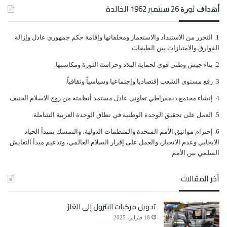
ﺃﻫﺪﺍﻑ ﺛﻮﺭﺓ 26 ﺳﺒﺘﻤﺒﺮ 1962 الخالدة
ﺍﻟﺘﺤﺮﺭ ﻣﻦ ﺍﻻﺳﺘﺒﺪﺍﺩ ﻭﺍﻻﺳﺘﻌﻤﺎﺭ ﻭﻣﺨﻠﻔﺎﺗﻬﺎ ﻭﺇﻗﺎﻣﺔ ﺣﻜﻢ ﺟﻤﻬﻮﺭﻱ ﻋﺎﺩﻝ ﻭﺇﺯﺍﻟﺔ
ﺍﻟﻔﻮﺍﺭﻕ ﻭﺍﻻﻣﺘﻴﺎﺯﺍﺕ ﺑﻴﻦ ﺍﻟﻄﺒﻘﺎﺕ.
ﺑﻨﺎﺀ ﺟﻴﺶ ﻭﻃﻨﻲ ﻗﻮﻱ ﻟﺤﻤﺎﻳﺔ ﺍﻟﺒﻼﺩ ﻭﺣﺮﺍﺳﺔ ﺍﻟﺜﻮﺭﺓ ﻭﻣﻜﺎﺳﺒﻬﺎ.
ﺭﻓﻊ ﻣﺴﺘﻮﻯ ﺍﻟﺸﻌﺐ ﺇﻗﺘﺼﺎﺩﻳﺎ ﻭﺇﺟﺘﻤﺎﻋﻴﺎ ﻭﺳﻴﺎﺳﻴﺎً ﻭﺛﻘﺎﻓﻴﺎً.
ﺇﻧﺸﺎﺀ ﻣﺠﺘﻤﻊ ﺩﻳﻤﻘﺮﺍﻃﻲ ﺗﻌﺎﻭﻧﻲ ﻋﺎﺩﻝ ﻣﺴﺘﻤﺪ ﺃﻧﻈﻤﺘﻪ ﻣﻦ ﺭﻭﺡ ﺍﻻﺳﻼﻡ ﺍﻟﺤﻨﻴﻒ.
ﺍﻟﻌﻤﻞ ﻋﻠﻰ ﺗﺤﻘﻴﻖ ﺍﻟﻮﺣﺪﺓ ﺍﻟﻮﻃﻨﻴﺔ ﻓﻲ ﻧﻄﺎﻕ ﺍﻟﻮﺣﺪﺓ ﺍﻟﻌﺮﺑﻴﺔ ﺍﻟﺸﺎﻣﻠﺔ.
ﺇﺣﺘﺮﺍﻡ ﻣﻮﺍﺛﻴﻖ الأﻣﻢ ﺍﻟﻤﺘﺤﺪﺓ ﻭﺍﻟﻤﻨﻈﻤﺎﺕ ﺍﻟﺪﻭﻟﻴﺔ، ﻭﺍﻟﺘﻤﺴﻚ ﺑﻤﺒﺪﺃ ﺍﻟﺤﻴﺎﺩ
ﺍﻻﻳﺠﺎﺑﻲ ﻭﻋﺪﻡ ﺍﻻﻧﺤﻴﺎﺯ، ﻭﺍﻟﻌﻤﻞ ﻋﻠﻰ ﺇﻗﺮﺍﺭ ﺍﻟﺴﻼﻡ ﺍﻟﻌﺎﻟﻤﻲ، ﻭﺗﺪﻋﻴﻢ ﻣﺒﺪﺃ ﺍﻟﺘﻌﺎﻳﺶ
ﺍﻟﺴﻠﻤﻲ ﺑﻴﻦ ﺍﻷﻣﻢ.
أخر المقالات
تحويل مركبات البترول إلى الغاز
18 فبراير، 2025