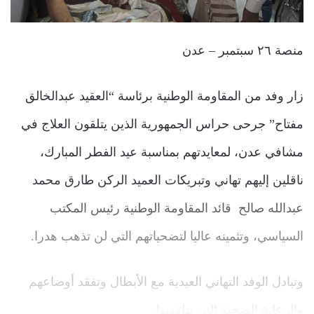
منصة ٢٦ سبتمبر – عدن
زار وفد من المقاومة الوطنية برئاسة “العقيد عبدالخالق
مفتاح” جرحى حراس الجمهورية الذين يتلقون العلاج في
مشافي عدن، لمعايدتهم بمناسبة عيد الفطر المبارك،
ناقلين إليهم تهاني وتبريكات العميد الركن طارق محمد
عبدالله صالح قائد المقاومة الوطنية رئيس المكتب
السياسي، وتثمينه عاليا لتضحياتهم التي لن تذهب هدرا.
وتبادل الوفد التهاني العيدية مع الأبطال وتفقد أوضاعهم
والرعاية الصحية التي يتلقونها.