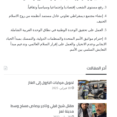
ﺭﻓﻊ ﻣﺴﺘﻮﻯ ﺍﻟﺸﻌﺐ ﺇﻗﺘﺼﺎﺩﻳﺎ ﻭﺇﺟﺘﻤﺎﻋﻴﺎ ﻭﺳﻴﺎﺳﻴﺎً ﻭﺛﻘﺎﻓﻴﺎً.
ﺇﻧﺸﺎﺀ ﻣﺠﺘﻤﻊ ﺩﻳﻤﻘﺮﺍﻃﻲ ﺗﻌﺎﻭﻧﻲ ﻋﺎﺩﻝ ﻣﺴﺘﻤﺪ ﺃﻧﻈﻤﺘﻪ ﻣﻦ ﺭﻭﺡ ﺍﻻﺳﻼﻡ
ﺍﻟﺤﻨﻴﻒ.
ﺍﻟﻌﻤﻞ ﻋﻠﻰ ﺗﺤﻘﻴﻖ ﺍﻟﻮﺣﺪﺓ ﺍﻟﻮﻃﻨﻴﺔ ﻓﻲ ﻧﻄﺎﻕ ﺍﻟﻮﺣﺪﺓ ﺍﻟﻌﺮﺑﻴﺔ ﺍﻟﺸﺎﻣﻠﺔ.
ﺇﺣﺘﺮﺍﻡ ﻣﻮﺍﺛﻴﻖ الأﻣﻢ ﺍﻟﻤﺘﺤﺪﺓ ﻭﺍﻟﻤﻨﻈﻤﺎﺕ ﺍﻟﺪﻭﻟﻴﺔ، ﻭﺍﻟﺘﻤﺴﻚ ﺑﻤﺒﺪﺃ ﺍﻟﺤﻴﺎﺩ
ﺍﻻﻳﺠﺎﺑﻲ ﻭﻋﺪﻡ ﺍﻻﻧﺤﻴﺎﺯ، ﻭﺍﻟﻌﻤﻞ ﻋﻠﻰ ﺇﻗﺮﺍﺭ ﺍﻟﺴﻼﻡ ﺍﻟﻌﺎﻟﻤﻲ، ﻭﺗﺪﻋﻴﻢ ﻣﺒﺪﺃ
ﺍﻟﺘﻌﺎﻳﺶ ﺍﻟﺴﻠﻤﻲ ﺑﻴﻦ ﺍﻷﻣﻢ.
أخر المقالات
تحويل مركبات البترول إلى الغاز
18 فبراير، 2025
مقتل شيخ قبلي وتاجر برصاص مسلح وسط
مدينة تعز
28 يوليو، 2022