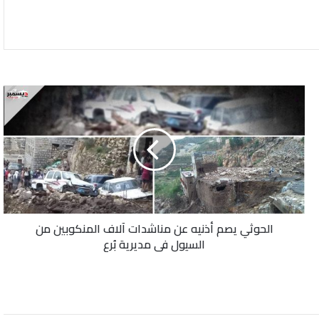
الحوثي
يصم
أذنيه
عن
مناشدات
آلاف
المنكوبين
من
السيول
الحوثي يصم أذنيه عن مناشدات آلاف المنكوبين من
في
السيول في مديرية بُرع
مديرية
بُرع