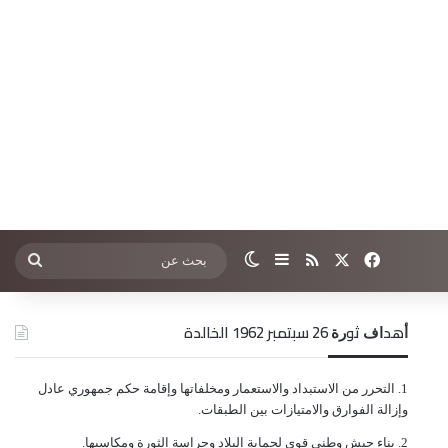
‫X
فيسبوك
ملخص الموقع RSS
إضافة عمود جانبي
الوضع المظلم
بحث
عن
ﺃﻫﺪﺍﻑ ﺛﻮﺭﺓ 26 ﺳﺒﺘﻤﺒﺮ 1962 الخالدة
ﺍﻟﺘﺤﺮﺭ ﻣﻦ ﺍﻻﺳﺘﺒﺪﺍﺩ ﻭﺍﻻﺳﺘﻌﻤﺎﺭ ﻭﻣﺨﻠﻔﺎﺗﻬﺎ ﻭﺇﻗﺎﻣﺔ ﺣﻜﻢ ﺟﻤﻬﻮﺭﻱ ﻋﺎﺩﻝ
ﻭﺇﺯﺍﻟﺔ ﺍﻟﻔﻮﺍﺭﻕ ﻭﺍﻻﻣﺘﻴﺎﺯﺍﺕ ﺑﻴﻦ ﺍﻟﻄﺒﻘﺎﺕ.
ﺑﻨﺎﺀ ﺟﻴﺶ ﻭﻃﻨﻲ ﻗﻮﻱ ﻟﺤﻤﺎﻳﺔ ﺍﻟﺒﻼﺩ ﻭﺣﺮﺍﺳﺔ ﺍﻟﺜﻮﺭﺓ ﻭﻣﻜﺎﺳﺒﻬﺎ.