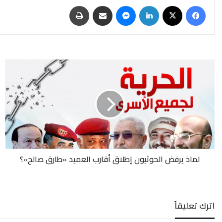
فيسبوك
‫X
لينكدإن
ماسنجر
مشاركة عبر البريد
طباعة
لماذ
يرفض
الحوثيون
إطلاق
أقارب
العميد
«طارق
صالح»؟
لماذ يرفض الحوثيون إطلاق أقارب العميد «طارق صالح»؟
اترك تعليقاً