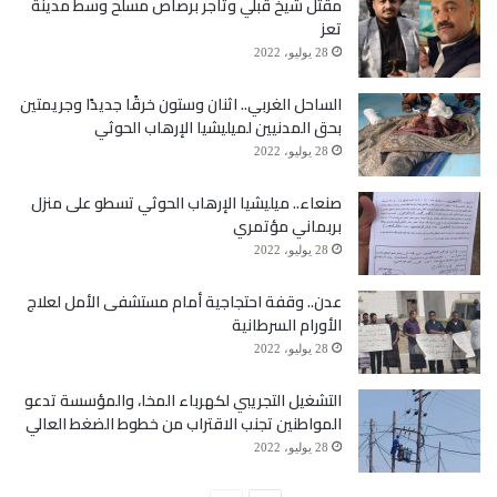
مقتل شيخ قبلي وتاجر برصاص مسلح وسط مدينة
تعز
28 يوليو، 2022
الساحل الغربي.. اثنان وستون خرقًا جديدًا وجريمتين
بحق المدنيين لميليشيا الإرهاب الحوثي
28 يوليو، 2022
صنعاء.. ميليشيا الإرهاب الحوثي تسطو على منزل
بربماني مؤتمري
28 يوليو، 2022
عدن.. وقفة احتجاجية أمام مستشفى الأمل لعلاج
الأورام السرطانية
28 يوليو، 2022
التشغيل التجريبي لكهرباء المخا، والمؤسسة تدعو
المواطنين تجنب الاقتراب من خطوط الضغط العالي
28 يوليو، 2022