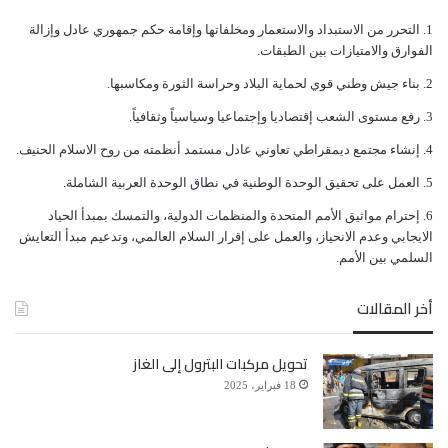
ﺍﻟﺘﺤﺮﺭ ﻣﻦ ﺍﻻﺳﺘﺒﺪﺍﺩ ﻭﺍﻻﺳﺘﻌﻤﺎﺭ ﻭﻣﺨﻠﻔﺎﺗﻬﺎ ﻭﺇﻗﺎﻣﺔ ﺣﻜﻢ ﺟﻤﻬﻮﺭﻱ ﻋﺎﺩﻝ ﻭﺇﺯﺍﻟﺔ
ﺍﻟﻔﻮﺍﺭﻕ ﻭﺍﻻﻣﺘﻴﺎﺯﺍﺕ ﺑﻴﻦ ﺍﻟﻄﺒﻘﺎﺕ.
ﺑﻨﺎﺀ ﺟﻴﺶ ﻭﻃﻨﻲ ﻗﻮﻱ ﻟﺤﻤﺎﻳﺔ ﺍﻟﺒﻼﺩ ﻭﺣﺮﺍﺳﺔ ﺍﻟﺜﻮﺭﺓ ﻭﻣﻜﺎﺳﺒﻬﺎ.
ﺭﻓﻊ ﻣﺴﺘﻮﻯ ﺍﻟﺸﻌﺐ ﺇﻗﺘﺼﺎﺩﻳﺎ ﻭﺇﺟﺘﻤﺎﻋﻴﺎ ﻭﺳﻴﺎﺳﻴﺎً ﻭﺛﻘﺎﻓﻴﺎً.
ﺇﻧﺸﺎﺀ ﻣﺠﺘﻤﻊ ﺩﻳﻤﻘﺮﺍﻃﻲ ﺗﻌﺎﻭﻧﻲ ﻋﺎﺩﻝ ﻣﺴﺘﻤﺪ ﺃﻧﻈﻤﺘﻪ ﻣﻦ ﺭﻭﺡ ﺍﻻﺳﻼﻡ ﺍﻟﺤﻨﻴﻒ.
ﺍﻟﻌﻤﻞ ﻋﻠﻰ ﺗﺤﻘﻴﻖ ﺍﻟﻮﺣﺪﺓ ﺍﻟﻮﻃﻨﻴﺔ ﻓﻲ ﻧﻄﺎﻕ ﺍﻟﻮﺣﺪﺓ ﺍﻟﻌﺮﺑﻴﺔ ﺍﻟﺸﺎﻣﻠﺔ.
ﺇﺣﺘﺮﺍﻡ ﻣﻮﺍﺛﻴﻖ الأﻣﻢ ﺍﻟﻤﺘﺤﺪﺓ ﻭﺍﻟﻤﻨﻈﻤﺎﺕ ﺍﻟﺪﻭﻟﻴﺔ، ﻭﺍﻟﺘﻤﺴﻚ ﺑﻤﺒﺪﺃ ﺍﻟﺤﻴﺎﺩ
ﺍﻻﻳﺠﺎﺑﻲ ﻭﻋﺪﻡ ﺍﻻﻧﺤﻴﺎﺯ، ﻭﺍﻟﻌﻤﻞ ﻋﻠﻰ ﺇﻗﺮﺍﺭ ﺍﻟﺴﻼﻡ ﺍﻟﻌﺎﻟﻤﻲ، ﻭﺗﺪﻋﻴﻢ ﻣﺒﺪﺃ ﺍﻟﺘﻌﺎﻳﺶ
ﺍﻟﺴﻠﻤﻲ ﺑﻴﻦ ﺍﻷﻣﻢ.
أخر المقالات
تحويل مركبات البترول إلى الغاز
18 فبراير، 2025