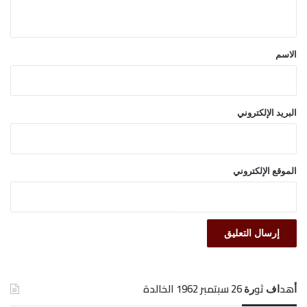
ي
ق
*
الاسم
البريد الإلكتروني
الموقع الإلكتروني
ﺃﻫﺪﺍﻑ ﺛﻮﺭﺓ 26 ﺳﺒﺘﻤﺒﺮ 1962 الخالدة