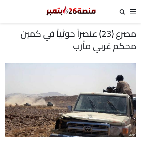
القائمة
بحث عن
مصرع (23) عنصراً حوثياً في كمين
محكم غربي مأرب