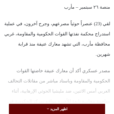
منصة ٢٦ سبتمبر – مأرب
لقي (23) عنصراً حوثياً مصرعهم، وجرح آخرون، في عملية
استدراج محكمة نفذتها القوات الحكومية والمقاومة، غربي
محافظة مأرب، التي تشهد معارك عنيفة منذ قرابة
شهرين.
مصدر عسكري أكد أن معارك عنيفة خاضتها القوات
الحكومية والمقاومة وباسناد مباشر من مقاتلات التحالف
العربي أمس الاثنين، ضد مليشيا الحوثي الإرهابية، أثناء
مهاجمة مجاميع تابعة للأخيرة مواقع تمركز الحكومية في
اظهر المزيد
جبهة المشجح، بمديرية صرواح، غربي المحافظة الواقعة